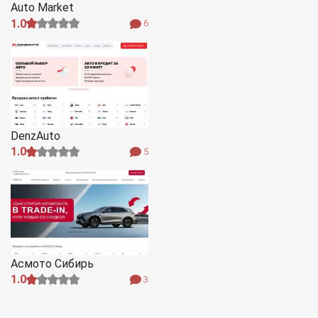
Auto Market
1.0
6
DenzAuto
1.0
5
Асмото Сибирь
1.0
3