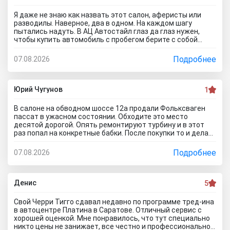
Я даже не знаю как назвать этот салон, аферисты или
разводилы. Наверное, два в одном. На каждом шагу
пытались надуть. В АЦ Автостайл глаз да глаз нужен,
чтобы купить автомобиль с пробегом берите с собой
мастера, электрика, диагноста, а еще лучше сразу всех и
еще юриста захватите. Менеджер вообще никак не давал
Подробнее
07.08.2026
осмотреть авто. Ни капот открыть, ни в салон сесть, ни
днище глянуть. Попросил документы и то вместо них
ксерокопии принес. Мне даже смешно стало. Может по
картинкам тачку выбирать будем? Как я его не убеждал,
Юрий Чугунов
1
все равно без договора не дал смотреть. Я, конечно,
настаивать больше не стал, но очень интересно было, а
В салоне на обводном шоссе 12а продали Фольксваген
если бы я 5 тачек осмотреть захотел, на все 5 договора
пассат в ужасном состоянии. Обходите это место
бы писали? Бред полнейший..хорошо что в Челябинске
десятой дорогой. Опять ремонтируют турбину и в этот
есть куча других автосалонов и этот с лживый автоцентр
раз попал на конкретные бабки. После покупки то и делаю,
можно спокойно объехать стороной.
что занимаюсь ремонтом авто. Менеджер т**рь уверял
что все с машиной идеально, а сейчас ничего не могу
Подробнее
07.08.2026
сделать по гарантийному ремонту. Аферисты хреновы! Я
когда спрашивают где купить автомобиль в Тольятти
говорю - где угодно но не в автосалоне М-Авто!
Денис
5
Свой Черри Тигго сдавал недавно по программе тред-ина
в автоцентре Платина в Саратове. Отличный сервис с
хорошей оценкой. Мне понравилось, что тут специально
никто цены не занижает, все честно и профессионально.