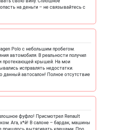
навать свою вину. Сплошное
опасть на деньги – не связывайтесь с
wagen Polo с небольшим пробегом.
ния автомобиля. В реальности получил
и протекающей крышей. На мои
ывались исправлять недостатки.
ую данный автосалон! Полное отсутствие
сплошное фуфло! Присмотрел Renault
ом. Ага, х*й! В салоне – бардак, машины
е пришлось вытягивать клещами. Про