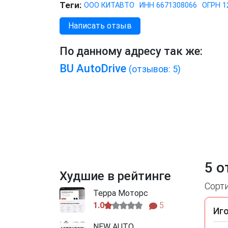
Теги:
ООО КИТАВТО
ИНН 6671308066
ОГРН 1
Написать отзыв
По данному адресу так же:
BU AutoDrive
(отзывов: 5)
5 о
Худшие в рейтинге
Сорт
Терра Моторс
1.0
5
Иг
NEW AUTO