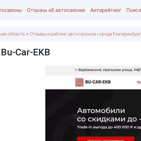
тосалоны
Отзывы об автосалонах
Антирейтинг
Поис
кая область
Отзывы и рейтинг автосалонов города Екатеринбург
 Bu-Car-EKB