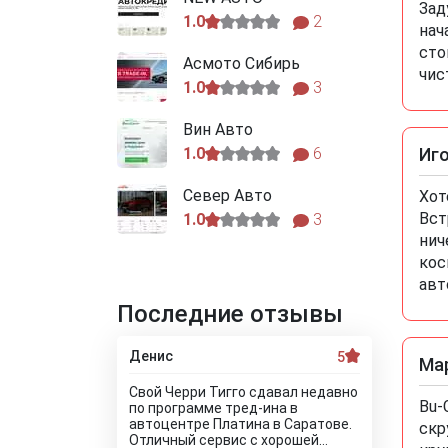
Зад
1.0
2
нач
сто
Асмото Сибирь
чис
1.0
3
Вин Авто
1.0
6
Иг
Север Авто
Хот
Вст
1.0
3
нич
кос
авт
Последние отзывы
Денис
5
Ма
Свой Черри Тигго сдавал недавно
Bu-
по программе тред-ина в
автоцентре Платина в Саратове.
скр
Отличный сервис с хорошей