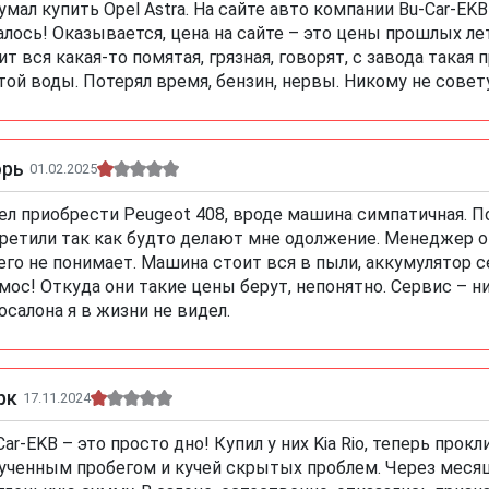
умал купить Opel Astra. На сайте авто компании Bu-Car-EKB
алось! Оказывается, цена на сайте – это цены прошлых л
ит вся какая-то помятая, грязная, говорят, с завода такая 
той воды. Потерял время, бензин, нервы. Никому не совет
орь
01.02.2025
ел приобрести Peugeot 408, вроде машина симпатичная. Пое
ретили так как будто делают мне одолжение. Менеджер от
его не понимает. Машина стоит вся в пыли, аккумулятор 
мос! Откуда они такие цены берут, непонятно. Сервис – н
осалона я в жизни не видел.
рк
17.11.2024
Car-EKB – это просто дно! Купил у них Kia Rio, теперь про
ученным пробегом и кучей скрытых проблем. Через месяц