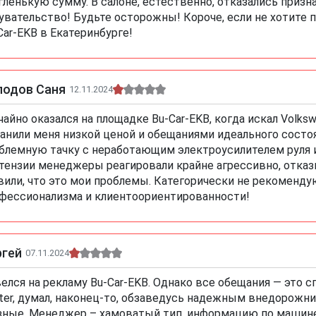
гленькую сумму. В салоне, естественно, отказались приз
увательство! Будьте осторожны! Короче, если не хотите п
Car-EKB в Екатеринбурге!
лодов Саня
12.11.2024
чайно оказался на площадке Bu-Car-EKB, когда искал Volks
анили меня низкой ценой и обещаниями идеального состоя
блемную тачку с неработающим электроусилителем руля 
тензии менеджеры реагировали крайне агрессивно, отказ
вили, что это мои проблемы. Категорически не рекоменд
фессионализма и клиентоориентированности!
ргей
07.11.2024
елся на рекламу Bu-Car-EKB. Однако все обещания — это 
ter, думал, наконец-то, обзаведусь надежным внедорожник
зные. Менеджер – хамоватый тип, информацию по машин