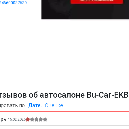
246600037639
тзывов об автосалоне Bu-Car-EKB
ировать по
Дате
Оценке
орь
15.02.2025