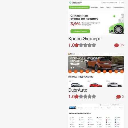
Кросс Эксперт
1.0
36
DubrAuto
1.0
5