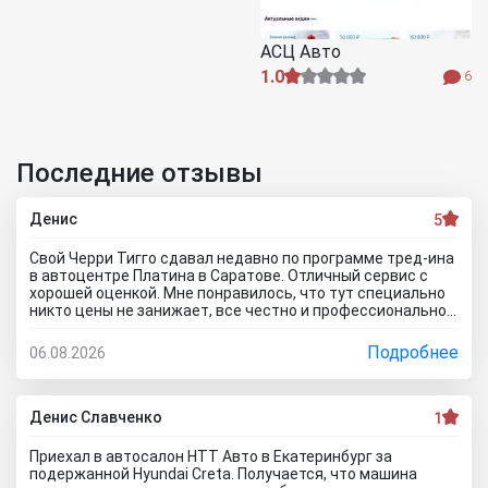
АСЦ Авто
1.0
6
Последние отзывы
Денис
5
Свой Черри Тигго сдавал недавно по программе тред-ина
в автоцентре Платина в Саратове. Отличный сервис с
хорошей оценкой. Мне понравилось, что тут специально
никто цены не занижает, все честно и профессионально.
Когда нашли все проблемы и неисправности, мне сразу
предложили подготовку провести тут в салоне. Для
Подробнее
06.08.2026
клиента это важно, самому возиться не надо. Сделали
все быстро и поставили нормальную цену. Теперь буду
ждать , пока тачку продадут, не сомневаюсь , что быстро
справятся так как тут работают профессионалы.
Денис Славченко
1
Приехал в автосалон НТТ Авто в Екатеринбург за
подержанной Hyundai Creta. Получается, что машина