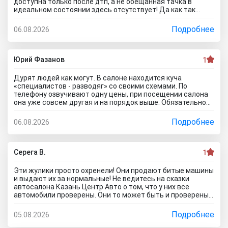
доступна только после дтп, а не обещанная тачка в
идеальном состоянии здесь отсутствует! Да как так
можно врать, я не понимаю! Сказали машина не битая,
почти не ездила! Я ушел из салона, потому что мне такой
Подробнее
06.08.2026
расклад не подходит. Битое авто я могу купить и с рук и
намного дешевле, чем тут... Сожаления только о
потерянном времени которого можно было избежать
если бы я почитал отзывы об автоцентре Нтт авто до
Юрий Фазанов
1
того как решусь на поездку к ним на ул. Селькоровская
82В.
Дурят людей как могут. В салоне находится куча
«специалистов - разводяг» со своими схемами. По
телефону озвучивают одну цены, при посещении салона
она уже совсем другая и на порядок выше. Обязательное
условие при покупке в кредит страхование жизни, каско и
соответственно цена на авто вырастет на приличную
Подробнее
06.08.2026
сумму. По телефону озвучивают каско якобы первый год в
подарок, а потом на ваше усмотрение и страхование
жизни не обязательно, если работа не связана с риском
для жизни. Автомобиль типо находится на складе.
Серега В.
1
Оформляйте, подписывайте договор, а потом вам
привезут его. Какой будет автомобиль? По отзывам об
Эти жулики просто охренели! Они продают битые машины
автосалоне Авиатор были случаи со скрученным
и выдают их за нормальные! Не ведитесь на сказки
пробегом и рядом недостатков. Народ, не тратьте время
автосалона Казань Центр Авто о том, что у них все
и деньги. Будьте бдительны! Обманщикам в карму все
автомобили проверены. Они то может быть и проверены,
равно влетит как не крути...
вот только про реальное состояние они вам не скажут! Я
тоже осматривал такой «проверенный» автомобиль.
Подробнее
05.08.2026
Оказалось, что у машины кривой кузов и плавают зазоры
по всей морде! А всё потому что после ДТП не вытянуты