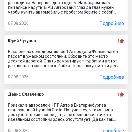
разводилы. Наверное, два в одном. На каждом шагу
пытались надуть. В АЦ Автостайл глаз да глаз нужен,
чтобы купить автомобиль с пробегом берите с собой
мастера, электрика, диагноста, а еще лучше сразу всех и
еще юриста захватите. Менеджер вообще никак не давал
Подробнее
07.08.2026
осмотреть авто. Ни капот открыть, ни в салон сесть, ни
днище глянуть. Попросил документы и то вместо них
ксерокопии принес. Мне даже смешно стало. Может по
картинкам тачку выбирать будем? Как я его не убеждал,
Юрий Чугунов
1
все равно без договора не дал смотреть. Я, конечно,
настаивать больше не стал, но очень интересно было, а
В салоне на обводном шоссе 12а продали Фольксваген
если бы я 5 тачек осмотреть захотел, на все 5 договора
пассат в ужасном состоянии. Обходите это место
бы писали? Бред полнейший..хорошо что в Челябинске
десятой дорогой. Опять ремонтируют турбину и в этот
есть куча других автосалонов и этот с лживый автоцентр
раз попал на конкретные бабки. После покупки то и делаю,
можно спокойно объехать стороной.
что занимаюсь ремонтом авто. Менеджер т**рь уверял
что все с машиной идеально, а сейчас ничего не могу
Подробнее
07.08.2026
сделать по гарантийному ремонту. Аферисты хреновы! Я
когда спрашивают где купить автомобиль в Тольятти
говорю - где угодно но не в автосалоне М-Авто!
Денис Славченко
1
Приехал в автосалон НТТ Авто в Екатеринбург за
подержанной Hyundai Creta. Получается, что машина
доступна только после дтп, а не обещанная тачка в
идеальном состоянии здесь отсутствует! Да как так
можно врать, я не понимаю! Сказали машина не битая,
почти не ездила! Я ушел из салона, потому что мне такой
Подробнее
06.08.2026