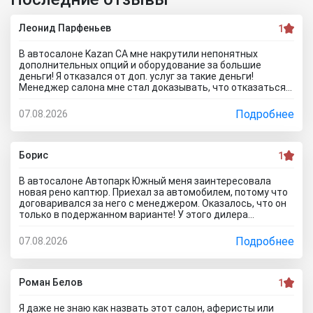
Леонид Парфеньев
1
В автосалоне Kazan CA мне накрутили непонятных
дополнительных опций и оборудование за большие
деньги! Я отказался от доп. услуг за такие деньги!
Менеджер салона мне стал доказывать, что отказаться
от допов не выйдет! Ну и что за жесть вообще здесь
происходит?! Отчего это невозможно? это развод и
Подробнее
07.08.2026
кидалово! Оставил салон без автомобиля, потому что не
хотел его приобретать с допами за большие деньги да и
вам не советую!
Борис
1
В автосалоне Автопарк Южный меня заинтересовала
новая рено каптюр. Приехал за автомобилем, потому что
договаривался за него с менеджером. Оказалось, что он
только в подержанном варианте! У этого дилера
обманули меня с наличием нового авто! Кидалово! Не
советовал бы вам приезжать в этот автоцентр на
Подробнее
07.08.2026
Гражданскую 1Д в Ставрополь, потому что это наглый
обман! Они только на сайте большой автосалон с
шикарными ценами, на деле мелкая шарашка разводящая
покупателей.
Роман Белов
1
Я даже не знаю как назвать этот салон, аферисты или