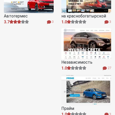
Автогермес
на краснобогатырской
3.7
1.0
3
3
Независимость
1.0
27
Прайм
1.0
3