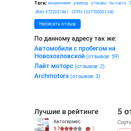
Теги:
мошенники
развод
отзывы
bu-car.ru
ИНН 9722037461
ОГРН 1237700001340
Написать отзыв
По данному адресу так же:
Автомобили с пробегом на
Новохохловской
(отзывов: 59)
Лайт моторс
(отзывов: 2)
Archmotors
(отзывов: 3)
5 о
Лучшие в рейтинге
Автогермес
Сорт
3.7
3