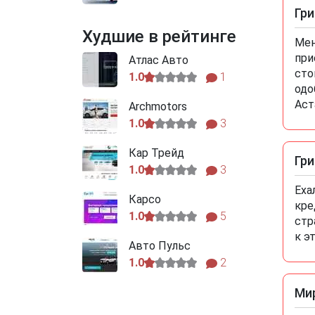
Гр
Худшие в рейтинге
Мен
при
Атлас Авто
сто
1.0
1
одо
Аст
Archmotors
1.0
3
Кар Трейд
Гри
1.0
3
Еха
Карсо
кре
1.0
5
стр
к э
Авто Пульс
1.0
2
Ми