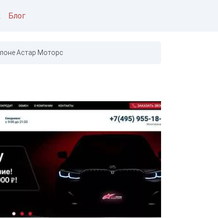
к
Блог
лоне Астар Моторс