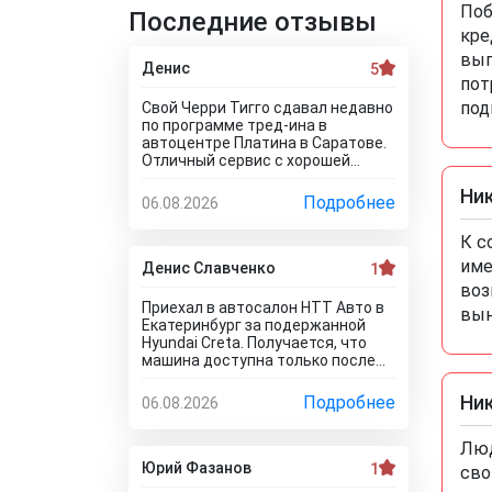
Поб
Последние отзывы
кре
выг
Денис
5
пот
под
Свой Черри Тигго сдавал недавно
по программе тред-ина в
автоцентре Платина в Саратове.
Отличный сервис с хорошей
оценкой. Мне понравилось, что
Ни
тут специально никто цены не
Подробнее
06.08.2026
занижает, все честно и
профессионально. Когда нашли
К с
все проблемы и неисправности,
име
мне сразу предложили
Денис Славченко
1
подготовку провести тут в
воз
салоне. Для клиента это важно,
Приехал в автосалон НТТ Авто в
вын
самому возиться не надо.
Екатеринбург за подержанной
Сделали все быстро и поставили
Hyundai Creta. Получается, что
нормальную цену. Теперь буду
машина доступна только после
ждать , пока тачку продадут, не
дтп, а не обещанная тачка в
сомневаюсь , что быстро
идеальном состоянии здесь
Ни
Подробнее
06.08.2026
справятся так как тут работают
отсутствует! Да как так можно
профессионалы.
врать, я не понимаю! Сказали
Люд
машина не битая, почти не
ездила! Я ушел из салона, потому
Юрий Фазанов
1
сво
что мне такой расклад не