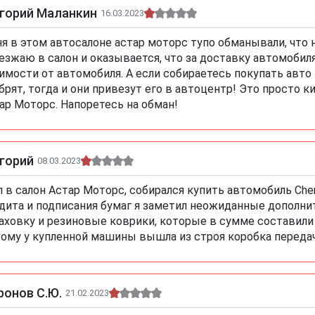
игорий Маланкин
16.03.2023
я в этом автосалоне астар моторс тупо обманывали, что н
езжаю в салон и оказывается, что за доставку автомобил
имости от автомобиля. А если собираетесь покупать авто в
брят, тогда и они привезут его в автоцентр! Это просто 
ар Моторс. Напоретесь на обман!
горий
08.03.2023
л в салон Астар Моторс, собирался купить автомобиль Cher
дита и подписания бумаг я заметил неожиданные дополни
аховку и резиновые коврики, которые в сумме составили 
тому у купленной машины вышла из строя коробка передач
ронов С.Ю.
21.02.2023