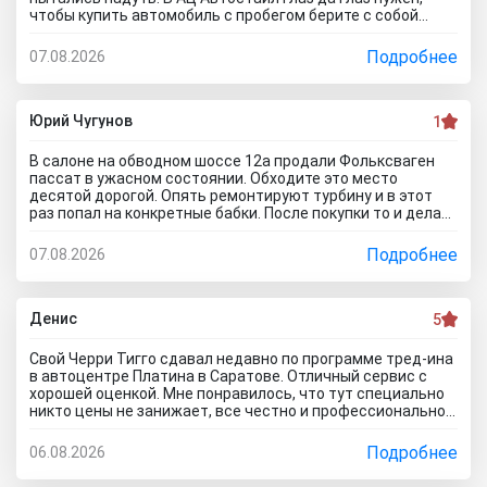
чтобы купить автомобиль с пробегом берите с собой
мастера, электрика, диагноста, а еще лучше сразу всех и
еще юриста захватите. Менеджер вообще никак не давал
Подробнее
07.08.2026
осмотреть авто. Ни капот открыть, ни в салон сесть, ни
днище глянуть. Попросил документы и то вместо них
ксерокопии принес. Мне даже смешно стало. Может по
картинкам тачку выбирать будем? Как я его не убеждал,
Юрий Чугунов
1
все равно без договора не дал смотреть. Я, конечно,
настаивать больше не стал, но очень интересно было, а
В салоне на обводном шоссе 12а продали Фольксваген
если бы я 5 тачек осмотреть захотел, на все 5 договора
пассат в ужасном состоянии. Обходите это место
бы писали? Бред полнейший..хорошо что в Челябинске
десятой дорогой. Опять ремонтируют турбину и в этот
есть куча других автосалонов и этот с лживый автоцентр
раз попал на конкретные бабки. После покупки то и делаю,
можно спокойно объехать стороной.
что занимаюсь ремонтом авто. Менеджер т**рь уверял
что все с машиной идеально, а сейчас ничего не могу
Подробнее
07.08.2026
сделать по гарантийному ремонту. Аферисты хреновы! Я
когда спрашивают где купить автомобиль в Тольятти
говорю - где угодно но не в автосалоне М-Авто!
Денис
5
Свой Черри Тигго сдавал недавно по программе тред-ина
в автоцентре Платина в Саратове. Отличный сервис с
хорошей оценкой. Мне понравилось, что тут специально
никто цены не занижает, все честно и профессионально.
Когда нашли все проблемы и неисправности, мне сразу
предложили подготовку провести тут в салоне. Для
Подробнее
06.08.2026
клиента это важно, самому возиться не надо. Сделали
все быстро и поставили нормальную цену. Теперь буду