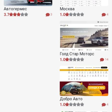
Автогермес
Москва
3.7
1.0
3
4
Голд Стар Моторс
1.0
14
Добро Авто
1.0
4