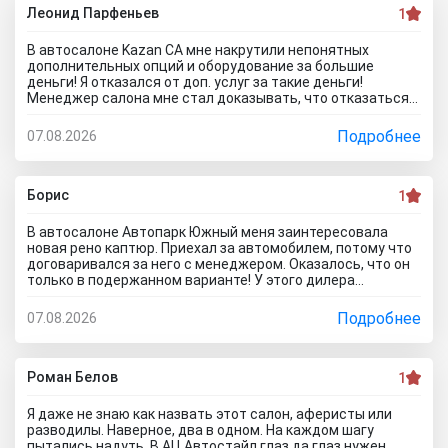
Леонид Парфеньев
1
В автосалоне Kazan CA мне накрутили непонятных
дополнительных опций и оборудование за большие
деньги! Я отказался от доп. услуг за такие деньги!
Менеджер салона мне стал доказывать, что отказаться
от допов не выйдет! Ну и что за жесть вообще здесь
происходит?! Отчего это невозможно? это развод и
Подробнее
07.08.2026
кидалово! Оставил салон без автомобиля, потому что не
хотел его приобретать с допами за большие деньги да и
вам не советую!
Борис
1
В автосалоне Автопарк Южный меня заинтересовала
новая рено каптюр. Приехал за автомобилем, потому что
договаривался за него с менеджером. Оказалось, что он
только в подержанном варианте! У этого дилера
обманули меня с наличием нового авто! Кидалово! Не
советовал бы вам приезжать в этот автоцентр на
Подробнее
07.08.2026
Гражданскую 1Д в Ставрополь, потому что это наглый
обман! Они только на сайте большой автосалон с
шикарными ценами, на деле мелкая шарашка разводящая
покупателей.
Роман Белов
1
Я даже не знаю как назвать этот салон, аферисты или
разводилы. Наверное, два в одном. На каждом шагу
пытались надуть. В АЦ Автостайл глаз да глаз нужен,