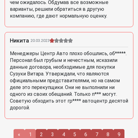
чем ожидалось. Обдумав все возможные
варианты, решили обратиться в другую
компанию, где дают нормальную оценку.
Никита
20.03.2023
Менеджеры Центр Авто плохо обошлись, об*****.
Персонал был грубым и нечестным, исказили
данные договора, необходимые для покупки
Сузуки Витара. Утверждали, что являются
официальными представителями, но на самом
деле это перекупщики. Они не выполнили ни
одного из своих обещаний. Только п*** могут.
Советую обходить этот гр**** автоцентр десятой
дорогой.
«
1
2
3
4
5
6
7
8
9