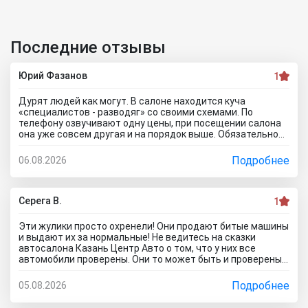
Последние отзывы
Юрий Фазанов
1
Дурят людей как могут. В салоне находится куча
«специалистов - разводяг» со своими схемами. По
телефону озвучивают одну цены, при посещении салона
она уже совсем другая и на порядок выше. Обязательное
условие при покупке в кредит страхование жизни, каско и
соответственно цена на авто вырастет на приличную
Подробнее
06.08.2026
сумму. По телефону озвучивают каско якобы первый год в
подарок, а потом на ваше усмотрение и страхование
жизни не обязательно, если работа не связана с риском
для жизни. Автомобиль типо находится на складе.
Серега В.
1
Оформляйте, подписывайте договор, а потом вам
привезут его. Какой будет автомобиль? По отзывам об
Эти жулики просто охренели! Они продают битые машины
автосалоне Авиатор были случаи со скрученным
и выдают их за нормальные! Не ведитесь на сказки
пробегом и рядом недостатков. Народ, не тратьте время
автосалона Казань Центр Авто о том, что у них все
и деньги. Будьте бдительны! Обманщикам в карму все
автомобили проверены. Они то может быть и проверены,
равно влетит как не крути...
вот только про реальное состояние они вам не скажут! Я
тоже осматривал такой «проверенный» автомобиль.
Подробнее
05.08.2026
Оказалось, что у машины кривой кузов и плавают зазоры
по всей морде! А всё потому что после ДТП не вытянуты