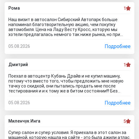
нормально лонжероны и полки крыла, да и без разницы
мне это по сути... факт что врут как по техническим
Рома
1
характеристикам предлагаемых автомобилей так и про
цены на них, которые НАМНОГО ВЫШЕ обещанных на
Наш визит в автосалон Сибирский Автопарк больше
сайте.. Говорят ну мы же пишем что сайт не оферта, все
напоминал благотворительную акцию, чем покупку
надо уточнять.... так я по телефону уточнял мне тоже
автомобиля. Цена на Ладу Весту Кросс, которую мы
самое сказали что стоимость машины актуальна..развод
хотели предлагалась немного так ниже рынка, но при
какойто..почитал что пишут в отзывах об автосалоне
оформлении менеджеры попытались завысить
Казань Центр Авто и понял что как лох поверил лживой
стоимость. Договор вышел сомнительный, куча лишнего,
Подробнее
05.08.2026
рекламе и приехал прямиком в лапы перекупщиков!
и мы чувствовали, что они нас за лохов принимают. Не
рекомендуем этот автоцентр с микрорайона Летный 12
никому... в Новосибирске есть куча нормальных
автодилеров, поэтому на этих перекупов время лучше не
Дмитрий
1
тратить.
Поехал в автоцентр Кубань Драйв и не купил машину,
потому что вместо того, чтобы предложить мне новую
тачку со скидкой, они пытались продать мне после
тестирования и и к тому же в битом состоянии!!! Без
специалиста лучше здесь ничего не покупать, и он вам
скорее всего скажет, что эти машины проблемные. Так
Подробнее
05.08.2026
что не теряйте время, обратитесь к официальному
дилеру и рекламе в интернете не верьте, а то как я
прокатитесь туда сюда зря.. а стоило всего лишь про
автосалон Кубань Драйв отзывы почитать чтоб понять
Миленчук Инга
5
что с этим автодилером каши не сваришь.
Супер салон и супер условия. Я приехала в этот салон за
машиной, которую нашла на сайте - это была джили атлас.