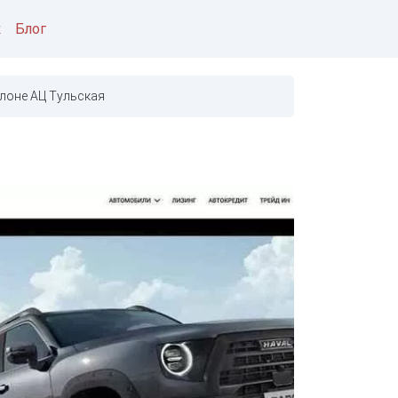
к
Блог
лоне АЦ Тульская