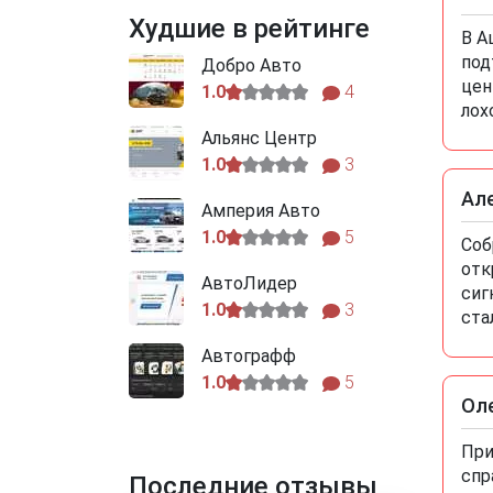
Худшие в рейтинге
В А
под
Добро Авто
цен
1.0
4
лох
Альянс Центр
1.0
3
Ал
Амперия Авто
1.0
5
Соб
отк
АвтоЛидер
сиг
1.0
3
ста
Автографф
1.0
5
Ол
При
спр
Последние отзывы