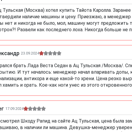
ц Тульская (Москва) хотел купить Тайота Каролла. Заранее 
твердили наличие машины и цену. Приезжаю, а менеджер с
ы нет и никогда не было, мол, машину могут предложить т
отрон?! Развели как последнего лоха. Никогда больше не 
ександр
23.09.2024
рался брать Лада Веста Седан в Ац Тульская /Москва/. Спе
рытию. И тут началось: менеджер начал впаривать допы, 
нализации, антикора и еще какой-то хрени. Цена резко выро
л хамить и орать. Кое-как ноги унес из этого откровенного
ег
17.09.2024
смотрел Шкоду Рапид на сайте Ац Тульская, цена была за
ашиваю, в наличии ли машина. Девушка-менеджер уверенно