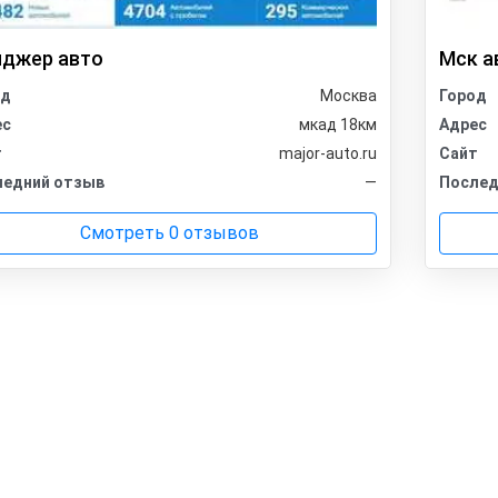
джер авто
Мск а
од
Москва
Город
ес
мкад 18км
Адрес
т
major-auto.ru
Сайт
ледний отзыв
—
Послед
Смотреть 0 отзывов