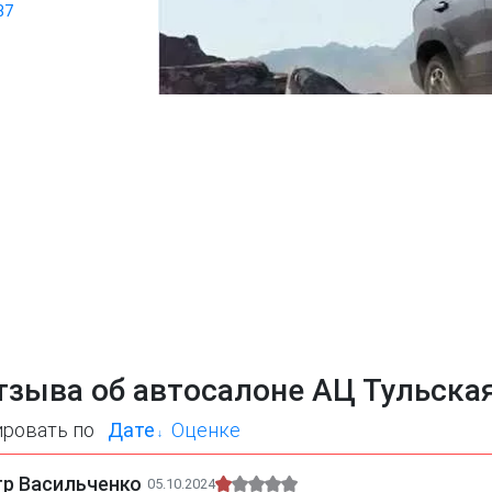
87
тзыва об автосалоне АЦ Тульска
ировать по
Дате
Оценке
тр Васильченко
05.10.2024