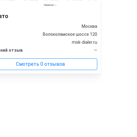
вто
Звезда 
Москва
Город
Волоколамское шоссе 120
Адрес
msk-dialer.ru
Сайт
ний отзыв
—
Последни
Смотреть 0 отзывов