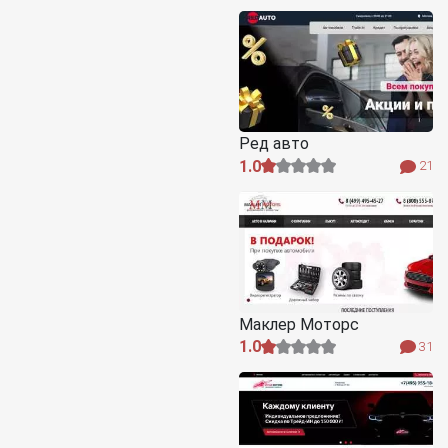
Ред авто
1.0
21
Маклер Моторс
1.0
31