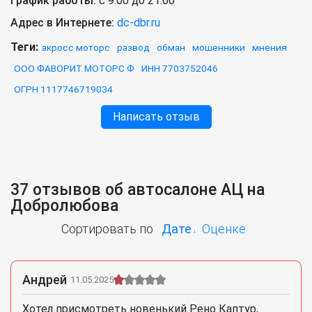
График работы:
c 9:00 до 21:00
Адрес в Интернете:
dc-dbr.ru
Теги:
акросс моторс
развод
обман
мошенники
мнения
ООО ФАВОРИТ МОТОРС Ф
ИНН 7703752046
ОГРН 1117746719034
Написать отзыв
37 отзывов об автосалоне АЦ на
Добролюбова
Сортировать по
Дате
Оценке
Андрей
11.05.2025
Хотел присмотреть новенький Рено Каптур,