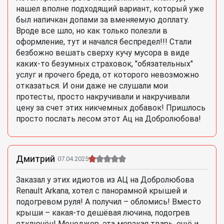
нашел вполне подходящий вариант, который уже
был напичкан допами за вменяемую доплату.
Вроде все шло, но как только полезли в
оформление, тут и начался беспредел!!! Стали
безбожно вешать сверху кучу мусора в виде
каких-то безумных страховок, "обязательных"
услуг и прочего бреда, от которого невозможно
отказаться. И они даже не слушали мои
протесты, просто накручивали и накручивали
цену за счет этих никчемных добавок! Пришлось
просто послать лесом этот Ац на Добролюбова!
Дмитрий
07.04.2025
Заказал у этих идиотов из АЦ на Добролюбова
Renault Arkana, хотел с панорамной крышей и
подогревом руля! А получил – обломись! Вместо
крыши – какая-то дешёвая лючина, подогрев
отключён! Менеджер, эта мерзкая тварь, ещё и