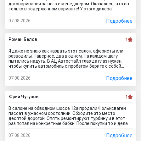
договаривался за него с менеджером. Оказалось, что он
только в подержанном варианте! У этого дилера
обманули меня с наличием нового авто! Кидалово! Не
советовал бы вам приезжать в этот автоцентр на
Подробнее
07.08.2026
Гражданскую 1Д в Ставрополь, потому что это наглый
обман! Они только на сайте большой автосалон с
шикарными ценами, на деле мелкая шарашка разводящая
покупателей.
Роман Белов
1
Я даже не знаю как назвать этот салон, аферисты или
разводилы. Наверное, два в одном. На каждом шагу
пытались надуть. В АЦ Автостайл глаз да глаз нужен,
чтобы купить автомобиль с пробегом берите с собой
мастера, электрика, диагноста, а еще лучше сразу всех и
еще юриста захватите. Менеджер вообще никак не давал
Подробнее
07.08.2026
осмотреть авто. Ни капот открыть, ни в салон сесть, ни
днище глянуть. Попросил документы и то вместо них
ксерокопии принес. Мне даже смешно стало. Может по
картинкам тачку выбирать будем? Как я его не убеждал,
Юрий Чугунов
1
все равно без договора не дал смотреть. Я, конечно,
настаивать больше не стал, но очень интересно было, а
В салоне на обводном шоссе 12а продали Фольксваген
если бы я 5 тачек осмотреть захотел, на все 5 договора
пассат в ужасном состоянии. Обходите это место
бы писали? Бред полнейший..хорошо что в Челябинске
десятой дорогой. Опять ремонтируют турбину и в этот
есть куча других автосалонов и этот с лживый автоцентр
раз попал на конкретные бабки. После покупки то и делаю,
можно спокойно объехать стороной.
что занимаюсь ремонтом авто. Менеджер т**рь уверял
что все с машиной идеально, а сейчас ничего не могу
Подробнее
07.08.2026
сделать по гарантийному ремонту. Аферисты хреновы! Я