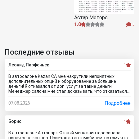
Астар Моторс
1.0
5
Последние отзывы
Леонид Парфеньев
1
В автосалоне Kazan CA мне накрутили непонятных
дополнительных опций и оборудование за большие
деньги! Я отказался от доп. услуг за такие деньги!
Менеджер салона мне стал доказывать, что отказаться
от допов не выйдет! Ну и что за жесть вообще здесь
происходит?! Отчего это невозможно? это развод и
Подробнее
07.08.2026
кидалово! Оставил салон без автомобиля, потому что не
хотел его приобретать с допами за большие деньги да и
вам не советую!
Борис
1
В автосалоне Автопарк Южный меня заинтересовала
новая рено каптюр. Приехал за автомобилем, потому что