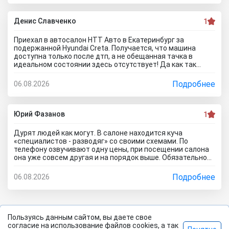
когда спрашивают где купить автомобиль в Тольятти
говорю - где угодно но не в автосалоне М-Авто!
Денис Славченко
1
Приехал в автосалон НТТ Авто в Екатеринбург за
подержанной Hyundai Creta. Получается, что машина
доступна только после дтп, а не обещанная тачка в
идеальном состоянии здесь отсутствует! Да как так
можно врать, я не понимаю! Сказали машина не битая,
почти не ездила! Я ушел из салона, потому что мне такой
Подробнее
06.08.2026
расклад не подходит. Битое авто я могу купить и с рук и
намного дешевле, чем тут... Сожаления только о
потерянном времени которого можно было избежать
если бы я почитал отзывы об автоцентре Нтт авто до
Юрий Фазанов
1
того как решусь на поездку к ним на ул. Селькоровская
82В.
Дурят людей как могут. В салоне находится куча
«специалистов - разводяг» со своими схемами. По
телефону озвучивают одну цены, при посещении салона
она уже совсем другая и на порядок выше. Обязательное
условие при покупке в кредит страхование жизни, каско и
соответственно цена на авто вырастет на приличную
Подробнее
06.08.2026
сумму. По телефону озвучивают каско якобы первый год в
подарок, а потом на ваше усмотрение и страхование
жизни не обязательно, если работа не связана с риском
для жизни. Автомобиль типо находится на складе.
Оформляйте, подписывайте договор, а потом вам
Пользуясь данным сайтом, вы даете свое
привезут его. Какой будет автомобиль? По отзывам об
согласие на использование файлов cookies, а так