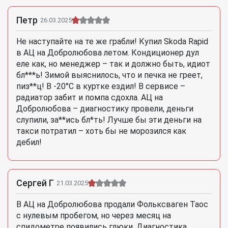
Петр
26.03.2025
Не наступайте на те же грабли! Купил Skoda Rapid
в АЦ на Добролюбова летом. Кондиционер дул
еле как, но менеджер – так и должно быть, идиот
бл***ь! Зимой выяснилось, что и печка не греет,
пиз**ц! В -20°C в куртке ездил! В сервисе –
радиатор забит и помпа сдохла. АЦ на
Добролюбова – диагностику провели, деньги
слупили, за**ись бл*ть! Лучше бы эти деньги на
такси потратил – хоть бы не морозился как
дебил!
Сергей Г
21.03.2025
В АЦ на Добролюбова продали Фольксваген Таос
с нулевым пробегом, но через месяц на
спидометре появились глюки. Диагностика