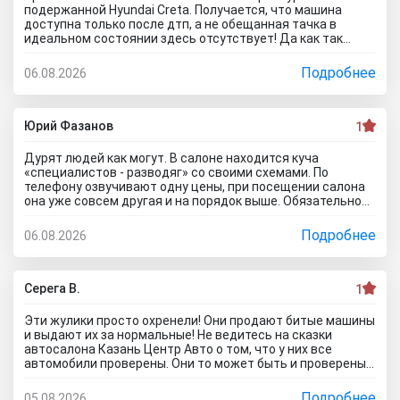
подержанной Hyundai Creta. Получается, что машина
доступна только после дтп, а не обещанная тачка в
идеальном состоянии здесь отсутствует! Да как так
можно врать, я не понимаю! Сказали машина не битая,
почти не ездила! Я ушел из салона, потому что мне такой
Подробнее
06.08.2026
расклад не подходит. Битое авто я могу купить и с рук и
намного дешевле, чем тут... Сожаления только о
потерянном времени которого можно было избежать
если бы я почитал отзывы об автоцентре Нтт авто до
Юрий Фазанов
1
того как решусь на поездку к ним на ул. Селькоровская
82В.
Дурят людей как могут. В салоне находится куча
«специалистов - разводяг» со своими схемами. По
телефону озвучивают одну цены, при посещении салона
она уже совсем другая и на порядок выше. Обязательное
условие при покупке в кредит страхование жизни, каско и
соответственно цена на авто вырастет на приличную
Подробнее
06.08.2026
сумму. По телефону озвучивают каско якобы первый год в
подарок, а потом на ваше усмотрение и страхование
жизни не обязательно, если работа не связана с риском
для жизни. Автомобиль типо находится на складе.
Серега В.
1
Оформляйте, подписывайте договор, а потом вам
привезут его. Какой будет автомобиль? По отзывам об
Эти жулики просто охренели! Они продают битые машины
автосалоне Авиатор были случаи со скрученным
и выдают их за нормальные! Не ведитесь на сказки
пробегом и рядом недостатков. Народ, не тратьте время
автосалона Казань Центр Авто о том, что у них все
и деньги. Будьте бдительны! Обманщикам в карму все
автомобили проверены. Они то может быть и проверены,
равно влетит как не крути...
вот только про реальное состояние они вам не скажут! Я
тоже осматривал такой «проверенный» автомобиль.
Подробнее
05.08.2026