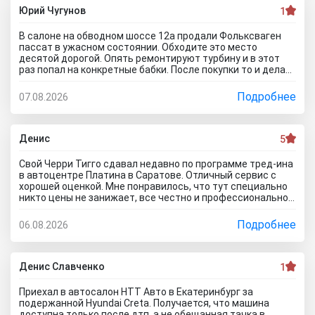
картинкам тачку выбирать будем? Как я его не убеждал,
Юрий Чугунов
1
все равно без договора не дал смотреть. Я, конечно,
настаивать больше не стал, но очень интересно было, а
В салоне на обводном шоссе 12а продали Фольксваген
если бы я 5 тачек осмотреть захотел, на все 5 договора
пассат в ужасном состоянии. Обходите это место
бы писали? Бред полнейший..хорошо что в Челябинске
десятой дорогой. Опять ремонтируют турбину и в этот
есть куча других автосалонов и этот с лживый автоцентр
раз попал на конкретные бабки. После покупки то и делаю,
можно спокойно объехать стороной.
что занимаюсь ремонтом авто. Менеджер т**рь уверял
что все с машиной идеально, а сейчас ничего не могу
Подробнее
07.08.2026
сделать по гарантийному ремонту. Аферисты хреновы! Я
когда спрашивают где купить автомобиль в Тольятти
говорю - где угодно но не в автосалоне М-Авто!
Денис
5
Свой Черри Тигго сдавал недавно по программе тред-ина
в автоцентре Платина в Саратове. Отличный сервис с
хорошей оценкой. Мне понравилось, что тут специально
никто цены не занижает, все честно и профессионально.
Когда нашли все проблемы и неисправности, мне сразу
предложили подготовку провести тут в салоне. Для
Подробнее
06.08.2026
клиента это важно, самому возиться не надо. Сделали
все быстро и поставили нормальную цену. Теперь буду
ждать , пока тачку продадут, не сомневаюсь , что быстро
справятся так как тут работают профессионалы.
Денис Славченко
1
Приехал в автосалон НТТ Авто в Екатеринбург за
подержанной Hyundai Creta. Получается, что машина
доступна только после дтп, а не обещанная тачка в