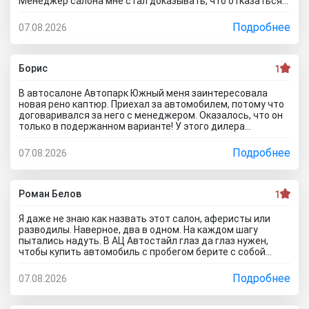
Менеджер салона мне стал доказывать, что отказаться
от допов не выйдет! Ну и что за жесть вообще здесь
происходит?! Отчего это невозможно? это развод и
Подробнее
07.08.2026
кидалово! Оставил салон без автомобиля, потому что не
хотел его приобретать с допами за большие деньги да и
вам не советую!
Борис
1
В автосалоне Автопарк Южный меня заинтересовала
новая рено каптюр. Приехал за автомобилем, потому что
договаривался за него с менеджером. Оказалось, что он
только в подержанном варианте! У этого дилера
обманули меня с наличием нового авто! Кидалово! Не
советовал бы вам приезжать в этот автоцентр на
Подробнее
07.08.2026
Гражданскую 1Д в Ставрополь, потому что это наглый
обман! Они только на сайте большой автосалон с
шикарными ценами, на деле мелкая шарашка разводящая
покупателей.
Роман Белов
1
Я даже не знаю как назвать этот салон, аферисты или
разводилы. Наверное, два в одном. На каждом шагу
пытались надуть. В АЦ Автостайл глаз да глаз нужен,
чтобы купить автомобиль с пробегом берите с собой
мастера, электрика, диагноста, а еще лучше сразу всех и
еще юриста захватите. Менеджер вообще никак не давал
Подробнее
07.08.2026
осмотреть авто. Ни капот открыть, ни в салон сесть, ни
днище глянуть. Попросил документы и то вместо них
ксерокопии принес. Мне даже смешно стало. Может по