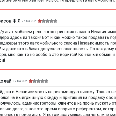
ды же они! Им хватает наглости предлагать автомобили 
рисов Ф.Я
25.04.2021
б/у автомобилем рено логан приезжал в салон Независимо
деро здесь из такси! Вот и как можно такое продавать п
еджеры этого автомобильного салона Независимость произ
бы даже это в базах допускают оплошность. По каждому 
оря, мне как то не особо в это верится! Конченый обман 
си!
колай
17.04.2021
йд-ин в Независимость не рекомендую никому. Только не
елся на выигрышную скидку и притащил на продажу свой 
получилось, администраторы клиентов на прочь пускать 
ольно долго, я все это время спорил с референтом, кото
дпочесть новое авто. Я потом додумался, для чего, мне м