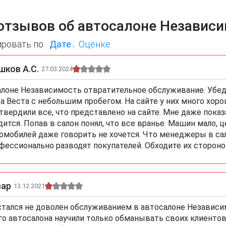
отзывов об автосалоне Независ
ировать по
Дате
Оценке
ков А.С.
27.03.2024
алоне Независимость отвратительное обслуживание. Убеди
а Веста с небольшим пробегом. На сайте у них много хор
твердили все, что представлено на сайте. Мне даже показ
дится. Попав в салон понял, что все вранье. Машин мало,
омобилей даже говорить не хочется. Что менеджеры в са
фессионально разводят покупателей. Обходите их стороно
зар
13.12.2021
стался не доволен обслуживанием в автосалоне Независи
го автосалона научили только обманывать своих клиентов