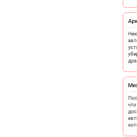
прокатитесь туда сюда зря.. а
стоило всего лишь про автосалон
Кубань Драйв отзывы почитать
чтоб понять что с этим
Ар
автодилером каши не сваришь.
Ник
авт
уст
уби
дра
Ми
Пос
что
дос
авт
кот