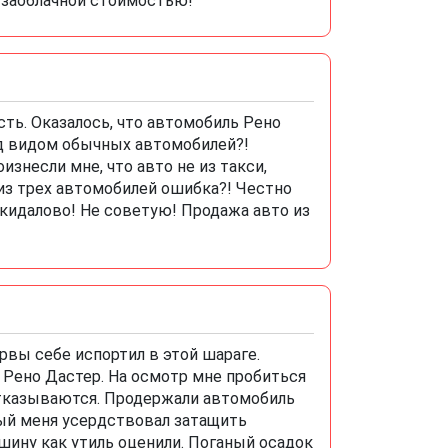
с заоблачной стоимостью!
сть. Оказалось, что автомобиль Рено
од видом обычных автомобилей?!
несли мне, что авто не из такси,
из трех автомобилей ошибка?! Честно
и кидалово! Не советую! Продажа авто из
рвы себе испортил в этой шараге.
Рено Дастер. На осмотр мне пробиться
отказываются. Продержали автомобиль
рый меня усердствовал затащить
ашину как утиль оценили. Поганый осадок