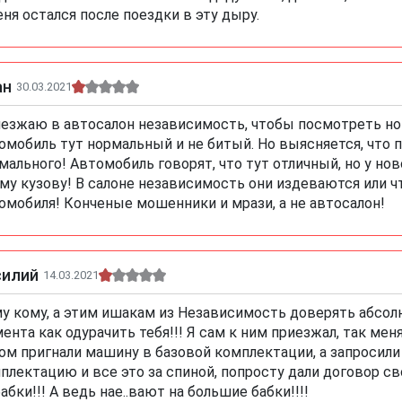
еня остался после поездки в эту дыру.
ан
30.03.2021
езжаю в автосалон независимость, чтобы посмотреть нову
омобиль тут нормальный и не битый. Но выясняется, что 
мального! Автомобиль говорят, что тут отличный, но у н
му кузову! В салоне независимость они издеваются или чт
омобиля! Конченые мошенники и мрази, а не автосалон!
силий
14.03.2021
у кому, а этим ишакам из Независимость доверять абсол
ента как одурачить тебя!!! Я сам к ним приезжал, так мен
ом пригнали машину в базовой комплектации, а запросили
плектацию и все это за спиной, попросту дали договор с
бабки!!! А ведь нае..вают на большие бабки!!!!