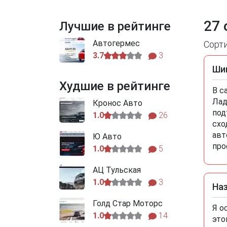
27 
Лучшие в рейтинге
Автогермес
Сорт
3.7
3
Шиш
Худшие в рейтинге
В с
Лад
Кронос Авто
под
1.0
26
схо
авт
Ю Авто
про
1.0
5
АЦ Тульская
1.0
3
На
Голд Стар Моторс
Я о
1.0
14
это