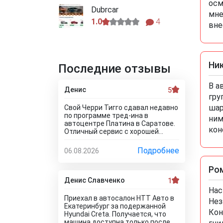
осм
Dubrcar
мне
1.0
4
вне
Ни
Последние отзывы
В а
Денис
5
гру
шар
Свой Черри Тигго сдавал недавно
по программе тред-ина в
ним
автоцентре Платина в Саратове.
кон
Отличный сервис с хорошей
оценкой. Мне понравилось, что
тут специально никто цены не
Подробнее
06.08.2026
занижает, все честно и
профессионально. Когда нашли
Ро
все проблемы и неисправности,
мне сразу предложили
Денис Славченко
1
подготовку провести тут в
Нас
салоне. Для клиента это важно,
Приехал в автосалон НТТ Авто в
Нез
самому возиться не надо.
Екатеринбург за подержанной
Сделали все быстро и поставили
Кон
Hyundai Creta. Получается, что
нормальную цену. Теперь буду
машина доступна только после