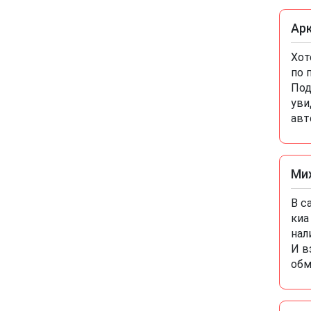
Ар
Хот
по 
Под
уви
авт
Ми
В с
киа
нал
И в
обм