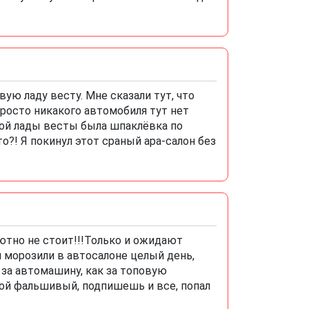
ю ладу весту. Мне сказали тут, что
просто никакого автомобиля тут нет
овой лады весты была шпаклёвка по
о?! Я покинул этот сраный ара-салон без
ютно не стоит!!!Только и ожидают
я морозили в автосалоне целый день,
 за автомашину, как за топовую
вой фальшивый, подпишешь и все, попал