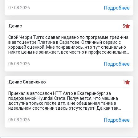
что занимаюсь ремонтом авто. Менеджер т**рь уверял
что все с машиной идеально, а сейчас ничего не могу
Подробнее
07.08.2026
сделать по гарантийному ремонту. Аферисты хреновы! Я
когда спрашивают где купить автомобиль в Тольятти
говорю - где угодно но не в автосалоне М-Авто!
Денис
5
Свой Черри Тигго сдавал недавно по программе тред-ина
в автоцентре Платина в Саратове. Отличный сервис с
хорошей оценкой. Мне понравилось, что тут специально
никто цены не занижает, все честно и профессионально.
Когда нашли все проблемы и неисправности, мне сразу
предложили подготовку провести тут в салоне. Для
Подробнее
06.08.2026
клиента это важно, самому возиться не надо. Сделали
все быстро и поставили нормальную цену. Теперь буду
ждать , пока тачку продадут, не сомневаюсь , что быстро
справятся так как тут работают профессионалы.
Денис Славченко
1
Приехал в автосалон НТТ Авто в Екатеринбург за
подержанной Hyundai Creta. Получается, что машина
доступна только после дтп, а не обещанная тачка в
идеальном состоянии здесь отсутствует! Да как так
можно врать, я не понимаю! Сказали машина не битая,
почти не ездила! Я ушел из салона, потому что мне такой
Подробнее
06.08.2026
расклад не подходит. Битое авто я могу купить и с рук и
намного дешевле, чем тут... Сожаления только о
потерянном времени которого можно было избежать
если бы я почитал отзывы об автоцентре Нтт авто до