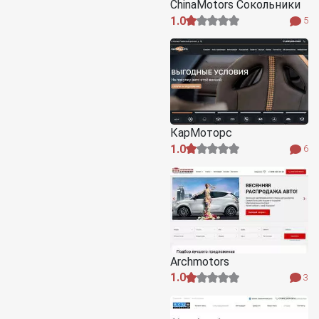
ChinaMotors Сокольники
1.0
5
КарМоторс
1.0
6
Archmotors
1.0
3