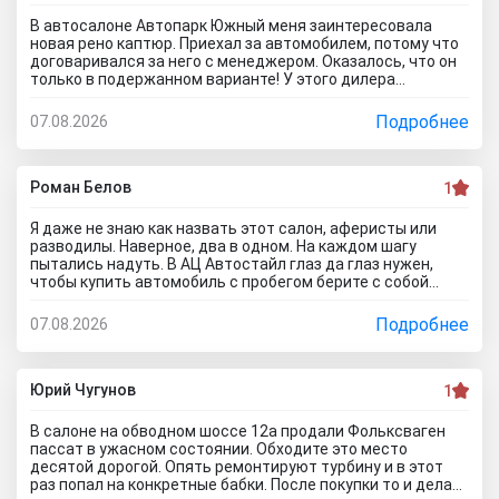
В автосалоне Автопарк Южный меня заинтересовала
новая рено каптюр. Приехал за автомобилем, потому что
договаривался за него с менеджером. Оказалось, что он
только в подержанном варианте! У этого дилера
обманули меня с наличием нового авто! Кидалово! Не
советовал бы вам приезжать в этот автоцентр на
Подробнее
07.08.2026
Гражданскую 1Д в Ставрополь, потому что это наглый
обман! Они только на сайте большой автосалон с
шикарными ценами, на деле мелкая шарашка разводящая
покупателей.
Роман Белов
1
Я даже не знаю как назвать этот салон, аферисты или
разводилы. Наверное, два в одном. На каждом шагу
пытались надуть. В АЦ Автостайл глаз да глаз нужен,
чтобы купить автомобиль с пробегом берите с собой
мастера, электрика, диагноста, а еще лучше сразу всех и
еще юриста захватите. Менеджер вообще никак не давал
Подробнее
07.08.2026
осмотреть авто. Ни капот открыть, ни в салон сесть, ни
днище глянуть. Попросил документы и то вместо них
ксерокопии принес. Мне даже смешно стало. Может по
картинкам тачку выбирать будем? Как я его не убеждал,
Юрий Чугунов
1
все равно без договора не дал смотреть. Я, конечно,
настаивать больше не стал, но очень интересно было, а
В салоне на обводном шоссе 12а продали Фольксваген
если бы я 5 тачек осмотреть захотел, на все 5 договора
пассат в ужасном состоянии. Обходите это место
бы писали? Бред полнейший..хорошо что в Челябинске
десятой дорогой. Опять ремонтируют турбину и в этот
есть куча других автосалонов и этот с лживый автоцентр
раз попал на конкретные бабки. После покупки то и делаю,
можно спокойно объехать стороной.