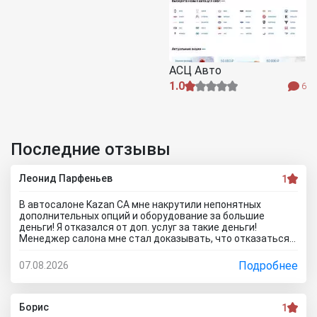
АСЦ Авто
1.0
6
Последние отзывы
Леонид Парфеньев
1
В автосалоне Kazan CA мне накрутили непонятных
дополнительных опций и оборудование за большие
деньги! Я отказался от доп. услуг за такие деньги!
Менеджер салона мне стал доказывать, что отказаться
от допов не выйдет! Ну и что за жесть вообще здесь
происходит?! Отчего это невозможно? это развод и
Подробнее
07.08.2026
кидалово! Оставил салон без автомобиля, потому что не
хотел его приобретать с допами за большие деньги да и
вам не советую!
Борис
1