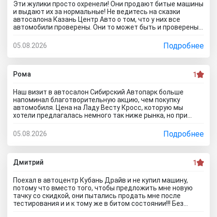
привезут его. Какой будет автомобиль? По отзывам об
Эти жулики просто охренели! Они продают битые машины
автосалоне Авиатор были случаи со скрученным
и выдают их за нормальные! Не ведитесь на сказки
пробегом и рядом недостатков. Народ, не тратьте время
автосалона Казань Центр Авто о том, что у них все
и деньги. Будьте бдительны! Обманщикам в карму все
автомобили проверены. Они то может быть и проверены,
равно влетит как не крути...
вот только про реальное состояние они вам не скажут! Я
тоже осматривал такой «проверенный» автомобиль.
Подробнее
05.08.2026
Оказалось, что у машины кривой кузов и плавают зазоры
по всей морде! А всё потому что после ДТП не вытянуты
нормально лонжероны и полки крыла, да и без разницы
мне это по сути... факт что врут как по техническим
Рома
1
характеристикам предлагаемых автомобилей так и про
цены на них, которые НАМНОГО ВЫШЕ обещанных на
Наш визит в автосалон Сибирский Автопарк больше
сайте.. Говорят ну мы же пишем что сайт не оферта, все
напоминал благотворительную акцию, чем покупку
надо уточнять.... так я по телефону уточнял мне тоже
автомобиля. Цена на Ладу Весту Кросс, которую мы
самое сказали что стоимость машины актуальна..развод
хотели предлагалась немного так ниже рынка, но при
какойто..почитал что пишут в отзывах об автосалоне
оформлении менеджеры попытались завысить
Казань Центр Авто и понял что как лох поверил лживой
стоимость. Договор вышел сомнительный, куча лишнего,
Подробнее
05.08.2026
рекламе и приехал прямиком в лапы перекупщиков!
и мы чувствовали, что они нас за лохов принимают. Не
рекомендуем этот автоцентр с микрорайона Летный 12
никому... в Новосибирске есть куча нормальных
автодилеров, поэтому на этих перекупов время лучше не
Дмитрий
1
тратить.
Поехал в автоцентр Кубань Драйв и не купил машину,
потому что вместо того, чтобы предложить мне новую
тачку со скидкой, они пытались продать мне после
тестирования и и к тому же в битом состоянии!!! Без
специалиста лучше здесь ничего не покупать, и он вам