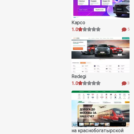
Карсо
1.0
5
Redegi
1.0
3
на краснобогатырской