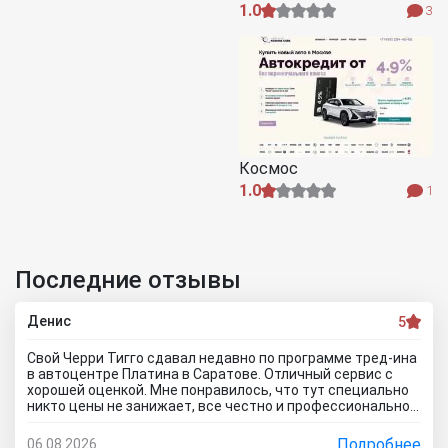
1.0
3
Космос
1.0
1
Последние отзывы
Денис
5
Свой Черри Тигго сдавал недавно по программе тред-ина
в автоцентре Платина в Саратове. Отличный сервис с
хорошей оценкой. Мне понравилось, что тут специально
никто цены не занижает, все честно и профессионально.
Когда нашли все проблемы и неисправности, мне сразу
предложили подготовку провести тут в салоне. Для
Подробнее
06.08.2026