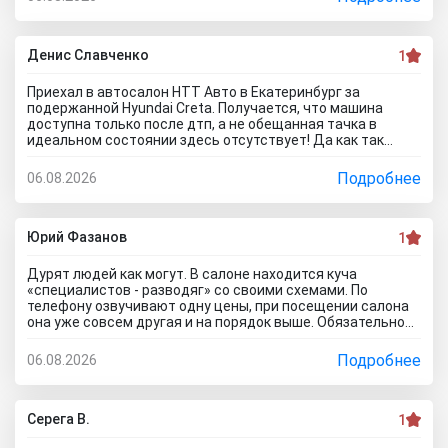
клиента это важно, самому возиться не надо. Сделали
все быстро и поставили нормальную цену. Теперь буду
ждать , пока тачку продадут, не сомневаюсь , что быстро
справятся так как тут работают профессионалы.
Денис Славченко
1
Приехал в автосалон НТТ Авто в Екатеринбург за
подержанной Hyundai Creta. Получается, что машина
доступна только после дтп, а не обещанная тачка в
идеальном состоянии здесь отсутствует! Да как так
можно врать, я не понимаю! Сказали машина не битая,
почти не ездила! Я ушел из салона, потому что мне такой
Подробнее
06.08.2026
расклад не подходит. Битое авто я могу купить и с рук и
намного дешевле, чем тут... Сожаления только о
потерянном времени которого можно было избежать
если бы я почитал отзывы об автоцентре Нтт авто до
Юрий Фазанов
1
того как решусь на поездку к ним на ул. Селькоровская
82В.
Дурят людей как могут. В салоне находится куча
«специалистов - разводяг» со своими схемами. По
телефону озвучивают одну цены, при посещении салона
она уже совсем другая и на порядок выше. Обязательное
условие при покупке в кредит страхование жизни, каско и
соответственно цена на авто вырастет на приличную
Подробнее
06.08.2026
сумму. По телефону озвучивают каско якобы первый год в
подарок, а потом на ваше усмотрение и страхование
жизни не обязательно, если работа не связана с риском
для жизни. Автомобиль типо находится на складе.
Серега В.
1
Оформляйте, подписывайте договор, а потом вам