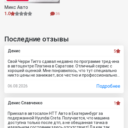
Микс Авто
1.0
36
Последние отзывы
Денис
5
Свой Черри Тигго сдавал недавно по программе тред-ина
в автоцентре Платина в Саратове. Отличный сервис с
хорошей оценкой. Мне понравилось, что тут специально
никто цены не занижает, все честно и профессионально.
Когда нашли все проблемы и неисправности, мне сразу
предложили подготовку провести тут в салоне. Для
Подробнее
06.08.2026
клиента это важно, самому возиться не надо. Сделали
все быстро и поставили нормальную цену. Теперь буду
ждать , пока тачку продадут, не сомневаюсь , что быстро
справятся так как тут работают профессионалы.
Денис Славченко
1
Приехал в автосалон НТТ Авто в Екатеринбург за
подержанной Hyundai Creta. Получается, что машина
доступна только после дтп, а не обещанная тачка в
идеальном состоянии здесь отсутствует! Да как так