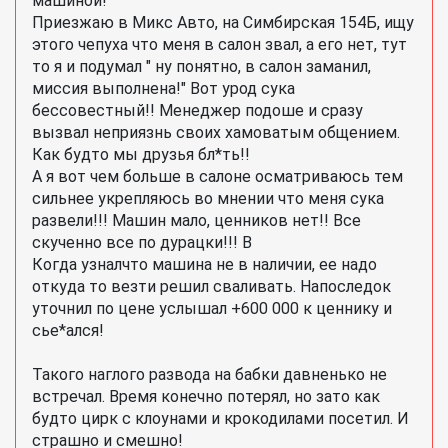
машиной!
Приезжаю в Микс Авто, на Симбирская 154Б, ищу
этого чепуха что меня в салон звал, а его нет, тут
то я и подумал " ну понятно, в салон заманил,
миссия выполнена!" Вот урод сука
бессовестный!! Менеджер подоше и сразу
вызвал неприязнь своих хамоватым общением.
Как будто мы друзья бл*ть!!
А я вот чем больше в салоне осматриваюсь тем
сильнее укрепляюсь во мнении что меня сука
развели!!! Машин мало, ценников нет!! Все
скученно все по дурацки!!! В
Когда узналчто машина не в наличии, ее надо
откуда то везти решил сваливать. Напоследок
уточнил по цене услышал +600 000 к ценнику и
сье*ался!
Такого наглого развода на бабки давненько не
встречал. Время конечно потерял, но зато как
будто цирк с клоунами и крокодилами посетил. И
страшно и смешно!