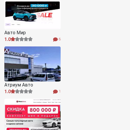
Авто Мир
1.0
6
Атриум Авто
1.0
1