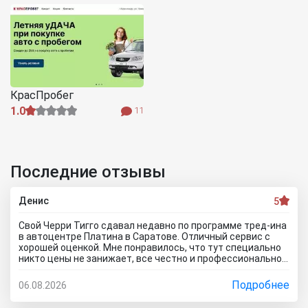
КрасПробег
1.0
11
Последние отзывы
Денис
5
Свой Черри Тигго сдавал недавно по программе тред-ина
в автоцентре Платина в Саратове. Отличный сервис с
хорошей оценкой. Мне понравилось, что тут специально
никто цены не занижает, все честно и профессионально.
Когда нашли все проблемы и неисправности, мне сразу
предложили подготовку провести тут в салоне. Для
Подробнее
06.08.2026
клиента это важно, самому возиться не надо. Сделали
все быстро и поставили нормальную цену. Теперь буду