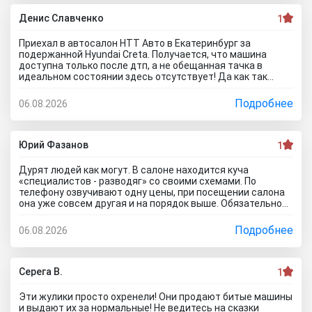
ждать , пока тачку продадут, не сомневаюсь , что быстро
справятся так как тут работают профессионалы.
Денис Славченко
1
Приехал в автосалон НТТ Авто в Екатеринбург за
подержанной Hyundai Creta. Получается, что машина
доступна только после дтп, а не обещанная тачка в
идеальном состоянии здесь отсутствует! Да как так
можно врать, я не понимаю! Сказали машина не битая,
почти не ездила! Я ушел из салона, потому что мне такой
Подробнее
06.08.2026
расклад не подходит. Битое авто я могу купить и с рук и
намного дешевле, чем тут... Сожаления только о
потерянном времени которого можно было избежать
если бы я почитал отзывы об автоцентре Нтт авто до
Юрий Фазанов
1
того как решусь на поездку к ним на ул. Селькоровская
82В.
Дурят людей как могут. В салоне находится куча
«специалистов - разводяг» со своими схемами. По
телефону озвучивают одну цены, при посещении салона
она уже совсем другая и на порядок выше. Обязательное
условие при покупке в кредит страхование жизни, каско и
соответственно цена на авто вырастет на приличную
Подробнее
06.08.2026
сумму. По телефону озвучивают каско якобы первый год в
подарок, а потом на ваше усмотрение и страхование
жизни не обязательно, если работа не связана с риском
для жизни. Автомобиль типо находится на складе.
Серега В.
1
Оформляйте, подписывайте договор, а потом вам
привезут его. Какой будет автомобиль? По отзывам об
Эти жулики просто охренели! Они продают битые машины
автосалоне Авиатор были случаи со скрученным
и выдают их за нормальные! Не ведитесь на сказки