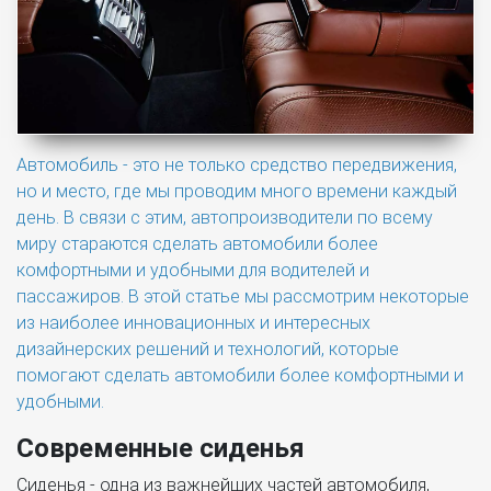
Автомобиль - это не только средство передвижения,
но и место, где мы проводим много времени каждый
день. В связи с этим, автопроизводители по всему
миру стараются сделать автомобили более
комфортными и удобными для водителей и
пассажиров. В этой статье мы рассмотрим некоторые
из наиболее инновационных и интересных
дизайнерских решений и технологий, которые
помогают сделать автомобили более комфортными и
удобными.
Современные сиденья
Сиденья - одна из важнейших частей автомобиля,