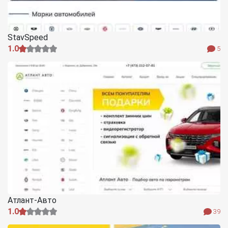
StavSpeed
1.0
5
Атлант-Авто
1.0
39