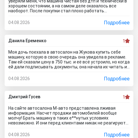
уверяли меня, что машина чистая без дтп и технически в
хорошем состоянии, а на самом деле оказалось все
наоборот. После покупки стал плохо работать
кондиционер. В автосервисе сказали, что не тянет
аккумулятор. Пришлось менять на новый. Через две
Подробнее
04.08.2026
недели начала глохнуть, с трудом ее завел. Повез
обратно в автосалон. Пытался сделать обмен но мне
отказали, а ремонт предложили за мой счёт.... Вот как на
самом деле работают эти аферисты с улицы маршала
Данила Еременко
1
Жукова, зря не читал отзывы об автосалоне Уфа Центр
Авто.. глядишь и не поехал бы к ним.
Моя дочь поехала в автосалон на Жукова купить себе
машину, которую в свою очередь она увидела в рекламе.
Там ей сказали цену в 750 тыс. и её всё устроило, но когда
ей дали подписывать документы, она начала их читать и
заметила, что стоимость машины стала намного
дороже!!! Её пытался обмануть и повезло что она это
Подробнее
04.08.2026
заметила... сама ничего предпринимать не стала, сказала
что такое бывает... а я вот теперь везде расскажу кто и
как работает!!!
Дмитрий Гусев
1
На сайте автосалона М-авто представлена лживая
информация. Насчет продажи автомобилей вообще
молчу! Брать машину в таких е**нутых условиях
невозможно. И они перед клиентами никак не реагируют
за свой обман, словно так и надо. Говорили, что со
ставкой 5,9% можно купить Lada XRAY. Обещают одно, а
Подробнее
04.08.2026
потом выдают кредит на 32%! Вот такое тут отношение к