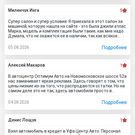
дилеру и рекламе в интернете не верьте, а то как я
прокатитесь туда сюда зря.. а стоило всего лишь про
автосалон Кубань Драйв отзывы почитать чтоб понять
Миленчук Инга
5
что с этим автодилером каши не сваришь.
Супер салон и супер условия. Я приехала в этот салон за
машиной, которую нашла на сайте - это была джили атлас.
Марка, модель и комплектация были такие, как мне надо.
Думала, что не окажется ее в наличии, так как всякое
бывает. Но она стояла и ждала меня. Менеджеры во всех
отделах работают на ура. Все мне быстро оформили. И,
Подробнее
05.08.2026
кстати, я приехала в утренние часы и мне сделали ещё
скидку дополнительную) Очень приятный бонус от
автоцентра Тула)
Алексей Макаров
1
В автоцентр Оптимум Авто на Новомосковское шоссе 52а
нас заманивает яркая реклама. Здесь говорят о том, что
цены низкие из-за того, что распродаются остатки. Но на
самом деле это не так, здесь автомобили просто в
ужасном состоянии, что никакие низкие цены уже не
спасут его. Только на ремонт будет уходить очень много
Подробнее
04.08.2026
денег, проше сразу нормальное авто найти и купить, чем
с их драндулетами мучиться. Врут и про цены, они не
ниже рыночных нифига, просто это шайка перекупов...я
дом про автосалон Оптимум Авто отзывы почитал,
Денис Лощук
1
понимаю теперь как они работают.
Взял автомобиль в кредит в Уфа Центр Авто. Персонал