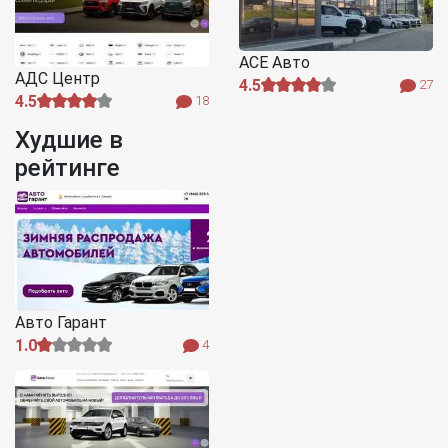
АСЕ Авто
АДС Центр
4.5
27
4.5
18
Худшие в
рейтинге
Авто Гарант
1.0
4