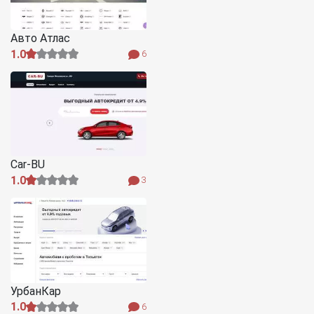
Авто Атлас
1.0
6
Car-BU
1.0
3
УрбанКар
1.0
6