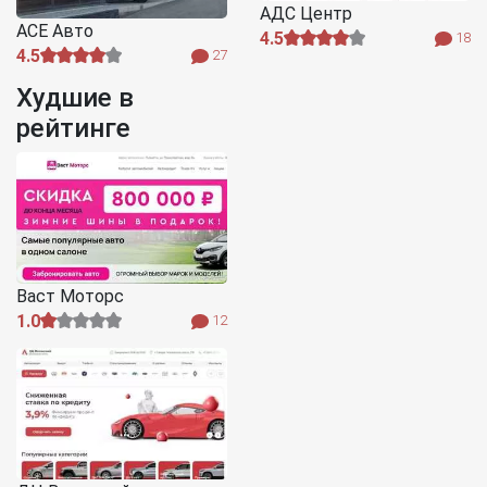
АДС Центр
АСЕ Авто
4.5
18
4.5
27
Худшие в
рейтинге
Васт Моторс
1.0
12