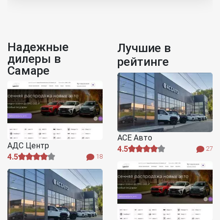
Надежные
Лучшие в
дилеры в
рейтинге
Самаре
АСЕ Авто
АДС Центр
4.5
27
4.5
18