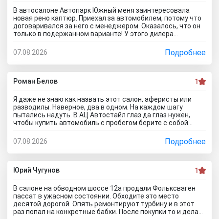
В автосалоне Автопарк Южный меня заинтересовала
новая рено каптюр. Приехал за автомобилем, потому что
договаривался за него с менеджером. Оказалось, что он
только в подержанном варианте! У этого дилера
обманули меня с наличием нового авто! Кидалово! Не
советовал бы вам приезжать в этот автоцентр на
Подробнее
07.08.2026
Гражданскую 1Д в Ставрополь, потому что это наглый
обман! Они только на сайте большой автосалон с
шикарными ценами, на деле мелкая шарашка разводящая
покупателей.
Роман Белов
1
Я даже не знаю как назвать этот салон, аферисты или
разводилы. Наверное, два в одном. На каждом шагу
пытались надуть. В АЦ Автостайл глаз да глаз нужен,
чтобы купить автомобиль с пробегом берите с собой
мастера, электрика, диагноста, а еще лучше сразу всех и
еще юриста захватите. Менеджер вообще никак не давал
Подробнее
07.08.2026
осмотреть авто. Ни капот открыть, ни в салон сесть, ни
днище глянуть. Попросил документы и то вместо них
ксерокопии принес. Мне даже смешно стало. Может по
картинкам тачку выбирать будем? Как я его не убеждал,
Юрий Чугунов
1
все равно без договора не дал смотреть. Я, конечно,
настаивать больше не стал, но очень интересно было, а
В салоне на обводном шоссе 12а продали Фольксваген
если бы я 5 тачек осмотреть захотел, на все 5 договора
пассат в ужасном состоянии. Обходите это место
бы писали? Бред полнейший..хорошо что в Челябинске
десятой дорогой. Опять ремонтируют турбину и в этот
есть куча других автосалонов и этот с лживый автоцентр
раз попал на конкретные бабки. После покупки то и делаю,
можно спокойно объехать стороной.