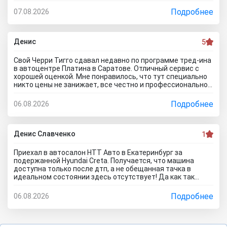
что занимаюсь ремонтом авто. Менеджер т**рь уверял
что все с машиной идеально, а сейчас ничего не могу
Подробнее
07.08.2026
сделать по гарантийному ремонту. Аферисты хреновы! Я
когда спрашивают где купить автомобиль в Тольятти
говорю - где угодно но не в автосалоне М-Авто!
Денис
5
Свой Черри Тигго сдавал недавно по программе тред-ина
в автоцентре Платина в Саратове. Отличный сервис с
хорошей оценкой. Мне понравилось, что тут специально
никто цены не занижает, все честно и профессионально.
Когда нашли все проблемы и неисправности, мне сразу
предложили подготовку провести тут в салоне. Для
Подробнее
06.08.2026
клиента это важно, самому возиться не надо. Сделали
все быстро и поставили нормальную цену. Теперь буду
ждать , пока тачку продадут, не сомневаюсь , что быстро
справятся так как тут работают профессионалы.
Денис Славченко
1
Приехал в автосалон НТТ Авто в Екатеринбург за
подержанной Hyundai Creta. Получается, что машина
доступна только после дтп, а не обещанная тачка в
идеальном состоянии здесь отсутствует! Да как так
можно врать, я не понимаю! Сказали машина не битая,
почти не ездила! Я ушел из салона, потому что мне такой
Подробнее
06.08.2026
расклад не подходит. Битое авто я могу купить и с рук и
намного дешевле, чем тут... Сожаления только о
потерянном времени которого можно было избежать
если бы я почитал отзывы об автоцентре Нтт авто до