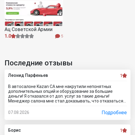
Ац Советской Армии
1.0
5
Последние отзывы
Леонид Парфеньев
1
В автосалоне Kazan CA мне накрутили непонятных
дополнительных опций и оборудование за большие
деньги! Я отказался от доп. услуг за такие деньги!
Менеджер салона мне стал доказывать, что отказаться
от допов не выйдет! Ну и что за жесть вообще здесь
происходит?! Отчего это невозможно? это развод и
Подробнее
07.08.2026
кидалово! Оставил салон без автомобиля, потому что не
хотел его приобретать с допами за большие деньги да и
вам не советую!
Борис
1