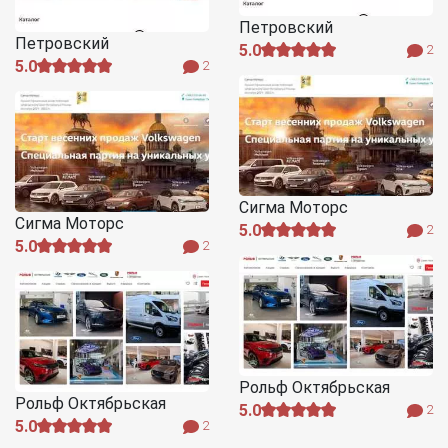
Петровский
Петровский
5.0
2
5.0
2
Сигма Моторс
Сигма Моторс
5.0
2
5.0
2
Рольф Октябрьская
Рольф Октябрьская
5.0
2
5.0
2