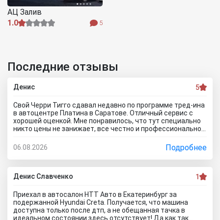
АЦ Залив
1.0
5
Последние отзывы
Денис
5
Свой Черри Тигго сдавал недавно по программе тред-ина
в автоцентре Платина в Саратове. Отличный сервис с
хорошей оценкой. Мне понравилось, что тут специально
никто цены не занижает, все честно и профессионально.
Когда нашли все проблемы и неисправности, мне сразу
предложили подготовку провести тут в салоне. Для
Подробнее
06.08.2026
клиента это важно, самому возиться не надо. Сделали
все быстро и поставили нормальную цену. Теперь буду
ждать , пока тачку продадут, не сомневаюсь , что быстро
справятся так как тут работают профессионалы.
Денис Славченко
1
Приехал в автосалон НТТ Авто в Екатеринбург за
подержанной Hyundai Creta. Получается, что машина
доступна только после дтп, а не обещанная тачка в
идеальном состоянии здесь отсутствует! Да как так