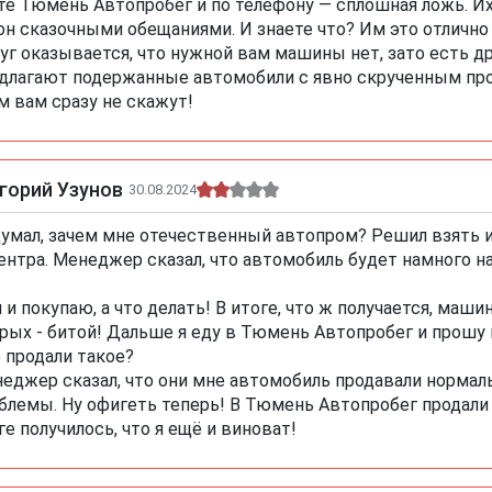
те Тюмень Автопробег и по телефону — сплошная ложь. Их
он сказочными обещаниями. И знаете что? Им это отлично 
уг оказывается, что нужной вам машины нет, зато есть др
длагают подержанные автомобили с явно скрученным проб
м вам сразу не скажут!
горий Узунов
30.08.2024
умал, зачем мне отечественный автопром? Решил взять и
нтра. Менеджер сказал, что автомобиль будет намного н
я и покупаю, а что делать! В итоге, что ж получается, маш
рых - битой! Дальше я еду в Тюмень Автопробег и прошу 
 продали такое?
еджер сказал, что они мне автомобиль продавали нормально
блемы. Ну офигеть теперь! В Тюмень Автопробег продал
ге получилось, что я ещё и виноват!