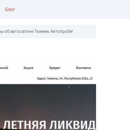
к
Блог
ы об автосалоне Тюмень Автопробег