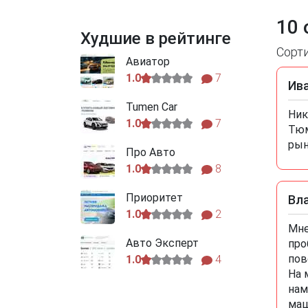
10 
Худшие в рейтинге
Сорт
Авиатор
1.0
7
Ив
Tumen Car
Ник
1.0
7
Тюм
рын
Про Авто
1.0
8
Приоритет
Вл
1.0
2
Мне
Авто Эксперт
про
пов
1.0
4
На 
нам
маш