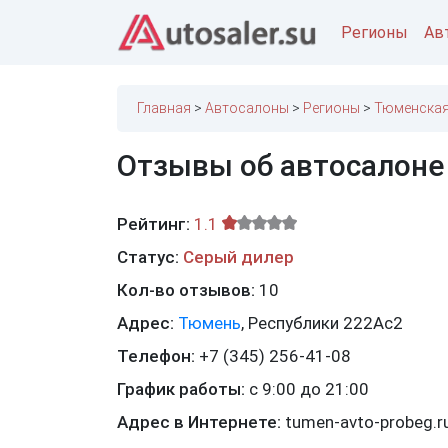
Регионы
Ав
Главная
Автосалоны
Регионы
Тюменская
Отзывы об автосалоне
Рейтинг:
1.1
Статус:
Серый дилер
Кол-во отзывов:
10
Адрес:
Тюмень
,
Республики 222Ас2
Телефон:
+7 (345) 256-41-08
График работы:
с 9:00 до 21:00
Адрес в Интернете:
tumen-avto-probeg.r