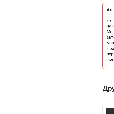
Ал
На 
цен
Мен
авт
маш
Про
пер
- м
Др