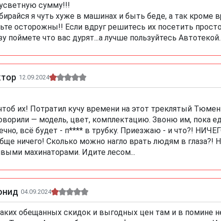
усветную сумму!!!
бирайся я чуть хуже в машинах и быть беде, а так кроме в
ьте осторожны!! Если вдруг решитесь их посетить просто 
зу поймете что вас дурят...а лучше пользуйтесь Автотекой.
ктор
12.09.2024
чтоб их! Потратил кучу времени на этот треклятый Тюмен
оворили — модель, цвет, комплектацию. Звоню им, пока ед
ечно, всё будет - п**** в трубку. Приезжаю - и что?! НИЧ
бще ничего! Сколько можно нагло врать людям в глаза?! 
выми махинаторами. Идите лесом...
онид
04.09.2024
аких обещанных скидок и выгодных цен там и в помине н