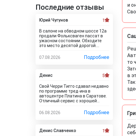
и о
Последние отзывы
Сво
Юрий Чугунов
1
В салоне на обводном шоссе 12а
Са
продали Фольксваген пассат в
ужасном состоянии. Обходите
это место десятой дорогой.
Реш
Опять ремонтируют турбину и в
Авт
этот раз попал на конкретные
Подробнее
07.08.2026
бабки. После покупки то и делаю,
то 
что занимаюсь ремонтом авто.
Зат
Менеджер т**рь уверял что все с
машиной идеально, а сейчас
в э
Денис
5
ничего не могу сделать по
Так
гарантийному ремонту. Аферисты
Свой Черри Тигго сдавал недавно
зде
хреновы! Я когда спрашивают где
по программе тред-ина в
купить автомобиль в Тольятти
автоцентре Платина в Саратове.
говорю - где угодно но не в
Отличный сервис с хорошей
автосалоне М-Авто!
оценкой. Мне понравилось, что
тут специально никто цены не
Подробнее
Гри
06.08.2026
занижает, все честно и
профессионально. Когда нашли
все проблемы и неисправности,
Дер
мне сразу предложили
Денис Славченко
1
себ
подготовку провести тут в