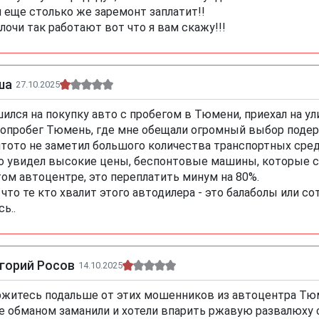
н еще столько же заремонт заплатит!!
лочи так работают вот что я вам скажу!!!
ша
27.10.2025
ился на покупку авто с пробегом в Тюмени, приехал на ули
опробег Тюмень, где мне обещали огромный выбор подерж
чтото не заметил большого количества транспортных сред
о увидел высокие цены, беспонтовые машины, которые с
том автоцентре, это переплатить минум на 80%.
 что те кто хвалит этого автодилера - это балаболы или с
сь..
горий Росов
14.10.2025
житесь подальше от этих мошенников из автоцентра Тюм
е обманом заманили и хотели впарить ржавую развалюху