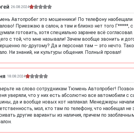
ргей
26.08.2024
ень Автопробег это мошенники! По телефону наобещали з
алово! Приезжаю в салон, а там и близко нет того Г*****,
думали готовить, хотя специально заранее всё согласовал
его с той, что мне называли! Зачем вообще звонить и дог
ершенно по-другому? Да и персонал там — это нечто. Тако
ало. Ни знаний, ни культуры общения. Полный провал!
ня
18.08.2024
верьте на слово сотрудникам Тюмень Автопробег! Позвони
еня уверяли, что у них есть абсолютно все автомобили с с
ины, да и вообще новых кот наплакал. Менеджеры начали
етственность, мол, кто там по телефону, что наобещал не 
ривать другие варианты из наличия, причем по заоблачным
салон.