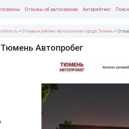
тосалоны
Отзывы об автосалонах
Антирейтинг
Поис
 область
Отзывы и рейтинг автосалонов города Тюмень
Отзыв
 Тюмень Автопробег
u