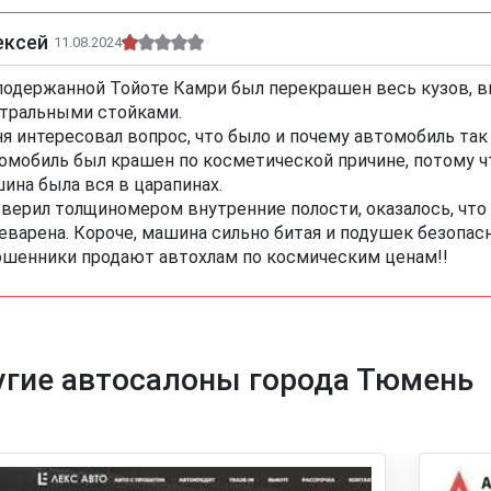
ексей
11.08.2024
подержанной Тойоте Камри был перекрашен весь кузов, 
тральными стойками.
я интересовал вопрос, что было и почему автомобиль так
омобиль был крашен по косметической причине, потому ч
ина была вся в царапинах.
верил толщиномером внутренние полости, оказалось, что 
еварена. Короче, машина сильно битая и подушек безопас
ошенники продают автохлам по космическим ценам!!
угие автосалоны города Тюмень