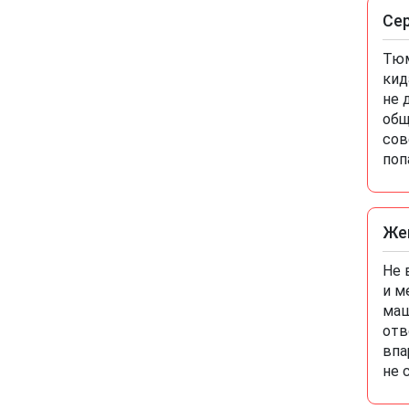
Се
Тюм
кид
не 
общ
сов
поп
Же
Не 
и м
маш
отв
впа
не 