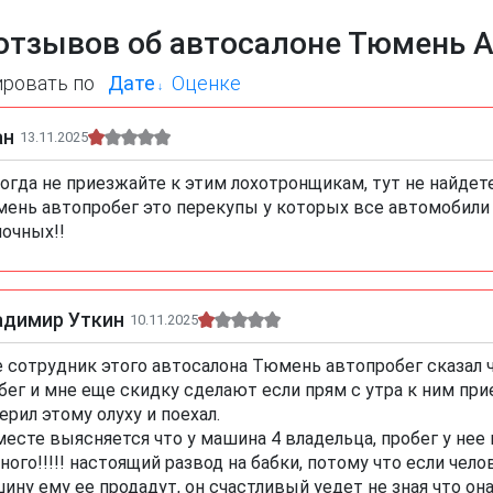
отзывов об автосалоне Тюмень 
ировать по
Дате
Оценке
ан
13.11.2025
огда не приезжайте к этим лохотронщикам, тут не найдет
ень автопробег это перекупы у которых все автомобили
очных!!
адимир Уткин
10.11.2025
 сотрудник этого автосалона Тюмень автопробег сказал ч
бег и мне еще скидку сделают если прям с утра к ним прие
ерил этому олуху и поехал.
месте выясняется что у машина 4 владельца, пробег у не
ного!!!!! настоящий развод на бабки, потому что если чел
ину ему ее продадут, он счастливый уедет не зная что он