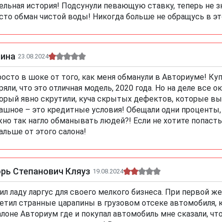
ельная история! Подсунули певающую ставку, теперь не зн
сто обман чистой воды! Никогда больше не обращусь в эт
лина
23.08.2024
росто в шоке от того, как меня обманули в Авториуме! Ку
ряли, что это отличная модель, 2020 года. Но на деле все 
орый явно скрутили, куча скрытых дефектов, которые вы
ашное – это кредитные условия! Обещали одни проценты, 
но так нагло обманывать людей?! Если не хотите попаст
альше от этого салона!
рь Степанович Кляуз
19.08.2024
ил ладу ларгус для своего мелкого бизнеса. При первой же 
етил странные царапины в грузовом отсеке автомобиля, ка
алоне Авториум где и покупал автомобиль мне сказали, что