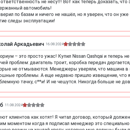
 ответственность не несут! Вот как теперь доказать, что
ержанный автомобиль!
верил по базам и ничего не нашёл, но я уверен, что он уже
гие следы эксплуатации!
колай Аркадьевич
16.08.2024
ориум – это просто ужас! Купил Nissan Qashqai и теперь н
учей проблем: двигатель троит, коробка передач дергается, 
орые не отмываются. Менеджеры уверяли, что машина в и
ошные проблемы. А еще недавно пришло извещение, что я
блемную тачку, с**и! И не чешутся. Никогда больше не до
еб
11.08.2024
ют клиентов как хотят! Я читал договор, который долже
им моментом когда я подписал менеджер это специально
нюю резину на хендай крету, которую мне должны были п