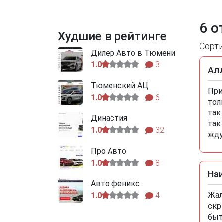
6 о
Худшие в рейтинге
Сорт
Дилер Авто в Тюмени
1.0
3
Ал
Тюменский АЦ
При
1.0
6
тол
так
Династия
так
1.0
32
жду
Про Авто
1.0
8
На
Авто феникс
Жал
1.0
4
скр
быт