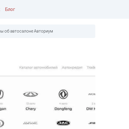
к
Блог
ы об автосалоне Авториум