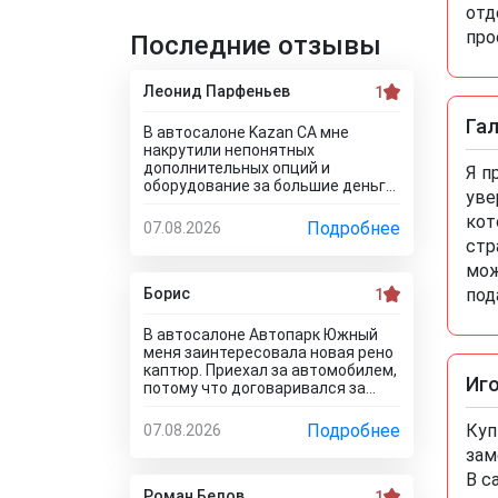
отд
про
Последние отзывы
Леонид Парфеньев
1
Га
В автосалоне Kazan CA мне
накрутили непонятных
дополнительных опций и
Я п
оборудование за большие деньги!
уве
Я отказался от доп. услуг за такие
кот
деньги! Менеджер салона мне
Подробнее
07.08.2026
стал доказывать, что отказаться
стр
от допов не выйдет! Ну и что за
мож
жесть вообще здесь
происходит?! Отчего это
под
Борис
1
невозможно? это развод и
кидалово! Оставил салон без
В автосалоне Автопарк Южный
автомобиля, потому что не хотел
меня заинтересовала новая рено
его приобретать с допами за
каптюр. Приехал за автомобилем,
большие деньги да и вам не
Иго
потому что договаривался за
советую!
него с менеджером. Оказалось,
что он только в подержанном
Подробнее
Куп
07.08.2026
варианте! У этого дилера
зам
обманули меня с наличием нового
авто! Кидалово! Не советовал бы
В с
вам приезжать в этот автоцентр
Роман Белов
1