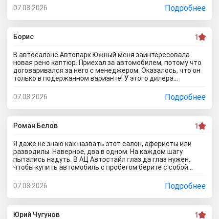
происходит?! Отчего это невозможно? это развод и
Подробнее
07.08.2026
кидалово! Оставил салон без автомобиля, потому что не
хотел его приобретать с допами за большие деньги да и
вам не советую!
Борис
1
В автосалоне Автопарк Южный меня заинтересовала
новая рено каптюр. Приехал за автомобилем, потому что
договаривался за него с менеджером. Оказалось, что он
только в подержанном варианте! У этого дилера
обманули меня с наличием нового авто! Кидалово! Не
советовал бы вам приезжать в этот автоцентр на
Подробнее
07.08.2026
Гражданскую 1Д в Ставрополь, потому что это наглый
обман! Они только на сайте большой автосалон с
шикарными ценами, на деле мелкая шарашка разводящая
покупателей.
Роман Белов
1
Я даже не знаю как назвать этот салон, аферисты или
разводилы. Наверное, два в одном. На каждом шагу
пытались надуть. В АЦ Автостайл глаз да глаз нужен,
чтобы купить автомобиль с пробегом берите с собой
мастера, электрика, диагноста, а еще лучше сразу всех и
еще юриста захватите. Менеджер вообще никак не давал
Подробнее
07.08.2026
осмотреть авто. Ни капот открыть, ни в салон сесть, ни
днище глянуть. Попросил документы и то вместо них
ксерокопии принес. Мне даже смешно стало. Может по
картинкам тачку выбирать будем? Как я его не убеждал,
Юрий Чугунов
1