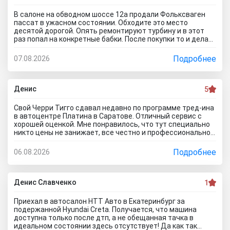
все равно без договора не дал смотреть. Я, конечно,
настаивать больше не стал, но очень интересно было, а
В салоне на обводном шоссе 12а продали Фольксваген
если бы я 5 тачек осмотреть захотел, на все 5 договора
пассат в ужасном состоянии. Обходите это место
бы писали? Бред полнейший..хорошо что в Челябинске
десятой дорогой. Опять ремонтируют турбину и в этот
есть куча других автосалонов и этот с лживый автоцентр
раз попал на конкретные бабки. После покупки то и делаю,
можно спокойно объехать стороной.
что занимаюсь ремонтом авто. Менеджер т**рь уверял
что все с машиной идеально, а сейчас ничего не могу
Подробнее
07.08.2026
сделать по гарантийному ремонту. Аферисты хреновы! Я
когда спрашивают где купить автомобиль в Тольятти
говорю - где угодно но не в автосалоне М-Авто!
Денис
5
Свой Черри Тигго сдавал недавно по программе тред-ина
в автоцентре Платина в Саратове. Отличный сервис с
хорошей оценкой. Мне понравилось, что тут специально
никто цены не занижает, все честно и профессионально.
Когда нашли все проблемы и неисправности, мне сразу
предложили подготовку провести тут в салоне. Для
Подробнее
06.08.2026
клиента это важно, самому возиться не надо. Сделали
все быстро и поставили нормальную цену. Теперь буду
ждать , пока тачку продадут, не сомневаюсь , что быстро
справятся так как тут работают профессионалы.
Денис Славченко
1
Приехал в автосалон НТТ Авто в Екатеринбург за
подержанной Hyundai Creta. Получается, что машина
доступна только после дтп, а не обещанная тачка в
идеальном состоянии здесь отсутствует! Да как так