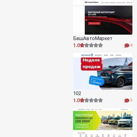
БашАвтоМаркет
1.0
8
102
1.0
3