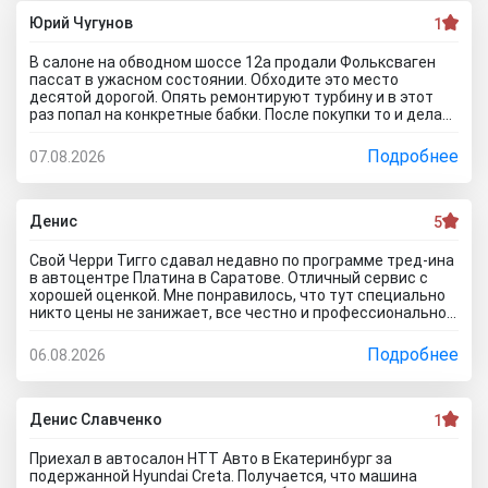
ксерокопии принес. Мне даже смешно стало. Может по
картинкам тачку выбирать будем? Как я его не убеждал,
Юрий Чугунов
1
все равно без договора не дал смотреть. Я, конечно,
настаивать больше не стал, но очень интересно было, а
В салоне на обводном шоссе 12а продали Фольксваген
если бы я 5 тачек осмотреть захотел, на все 5 договора
пассат в ужасном состоянии. Обходите это место
бы писали? Бред полнейший..хорошо что в Челябинске
десятой дорогой. Опять ремонтируют турбину и в этот
есть куча других автосалонов и этот с лживый автоцентр
раз попал на конкретные бабки. После покупки то и делаю,
можно спокойно объехать стороной.
что занимаюсь ремонтом авто. Менеджер т**рь уверял
что все с машиной идеально, а сейчас ничего не могу
Подробнее
07.08.2026
сделать по гарантийному ремонту. Аферисты хреновы! Я
когда спрашивают где купить автомобиль в Тольятти
говорю - где угодно но не в автосалоне М-Авто!
Денис
5
Свой Черри Тигго сдавал недавно по программе тред-ина
в автоцентре Платина в Саратове. Отличный сервис с
хорошей оценкой. Мне понравилось, что тут специально
никто цены не занижает, все честно и профессионально.
Когда нашли все проблемы и неисправности, мне сразу
предложили подготовку провести тут в салоне. Для
Подробнее
06.08.2026
клиента это важно, самому возиться не надо. Сделали
все быстро и поставили нормальную цену. Теперь буду
ждать , пока тачку продадут, не сомневаюсь , что быстро
справятся так как тут работают профессионалы.
Денис Славченко
1
Приехал в автосалон НТТ Авто в Екатеринбург за
подержанной Hyundai Creta. Получается, что машина