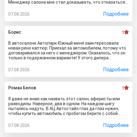
Менеджер салона мне стал доказывать, что отказаться
от допов не выйдет! Ну и что за жесть вообще здесь
происходит?! Отчего это невозможно? это развод и
Подробнее
07.08.2026
кидалово! Оставил салон без автомобиля, потому что не
хотел его приобретать с допами за большие деньги да и
вам не советую!
Борис
1
В автосалоне Автопарк Южный меня заинтересовала
новая рено каптюр. Приехал за автомобилем, потому что
договаривался за него с менеджером. Оказалось, что он
только в подержанном варианте! У этого дилера
обманули меня с наличием нового авто! Кидалово! Не
советовал бы вам приезжать в этот автоцентр на
Подробнее
07.08.2026
Гражданскую 1Д в Ставрополь, потому что это наглый
обман! Они только на сайте большой автосалон с
шикарными ценами, на деле мелкая шарашка разводящая
покупателей.
Роман Белов
1
Я даже не знаю как назвать этот салон, аферисты или
разводилы. Наверное, два в одном. На каждом шагу
пытались надуть. В АЦ Автостайл глаз да глаз нужен,
чтобы купить автомобиль с пробегом берите с собой
мастера, электрика, диагноста, а еще лучше сразу всех и
еще юриста захватите. Менеджер вообще никак не давал
Подробнее
07.08.2026
осмотреть авто. Ни капот открыть, ни в салон сесть, ни
днище глянуть. Попросил документы и то вместо них