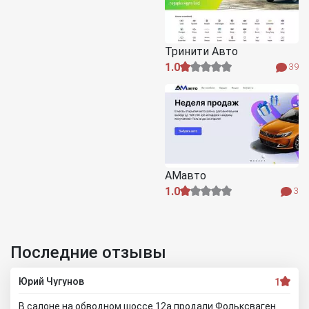
Тринити Авто
1.0
39
АМавто
1.0
3
Последние отзывы
Юрий Чугунов
1
В салоне на обводном шоссе 12а продали Фольксваген