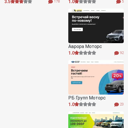
3.5
1.0
178
5
Аврора Моторс
1.0
92
РБ Групп Моторс
1.0
23