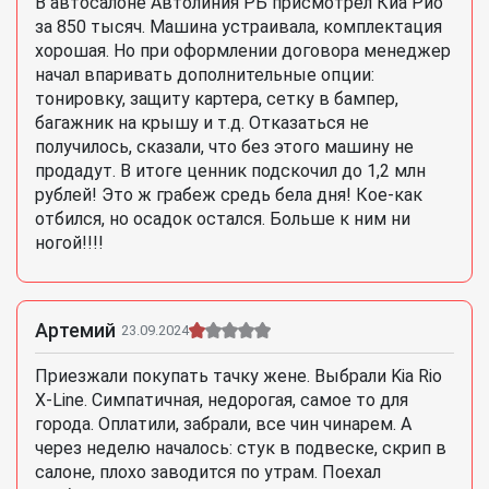
В автосалоне Автолиния РБ присмотрел Киа Рио
за 850 тысяч. Машина устраивала, комплектация
хорошая. Но при оформлении договора менеджер
начал впаривать дополнительные опции:
тонировку, защиту картера, сетку в бампер,
багажник на крышу и т.д. Отказаться не
получилось, сказали, что без этого машину не
продадут. В итоге ценник подскочил до 1,2 млн
рублей! Это ж грабеж средь бела дня! Кое-как
отбился, но осадок остался. Больше к ним ни
ногой!!!!
Артемий
23.09.2024
Приезжали покупать тачку жене. Выбрали Kia Rio
X-Line. Симпатичная, недорогая, самое то для
города. Оплатили, забрали, все чин чинарем. А
через неделю началось: стук в подвеске, скрип в
салоне, плохо заводится по утрам. Поехал