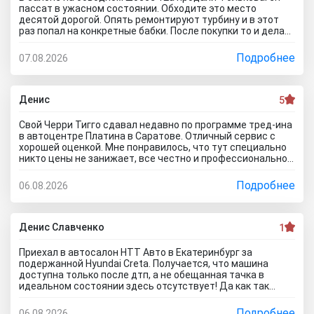
пассат в ужасном состоянии. Обходите это место
десятой дорогой. Опять ремонтируют турбину и в этот
раз попал на конкретные бабки. После покупки то и делаю,
что занимаюсь ремонтом авто. Менеджер т**рь уверял
что все с машиной идеально, а сейчас ничего не могу
Подробнее
07.08.2026
сделать по гарантийному ремонту. Аферисты хреновы! Я
когда спрашивают где купить автомобиль в Тольятти
говорю - где угодно но не в автосалоне М-Авто!
Денис
5
Свой Черри Тигго сдавал недавно по программе тред-ина
в автоцентре Платина в Саратове. Отличный сервис с
хорошей оценкой. Мне понравилось, что тут специально
никто цены не занижает, все честно и профессионально.
Когда нашли все проблемы и неисправности, мне сразу
предложили подготовку провести тут в салоне. Для
Подробнее
06.08.2026
клиента это важно, самому возиться не надо. Сделали
все быстро и поставили нормальную цену. Теперь буду
ждать , пока тачку продадут, не сомневаюсь , что быстро
справятся так как тут работают профессионалы.
Денис Славченко
1
Приехал в автосалон НТТ Авто в Екатеринбург за
подержанной Hyundai Creta. Получается, что машина
доступна только после дтп, а не обещанная тачка в
идеальном состоянии здесь отсутствует! Да как так
можно врать, я не понимаю! Сказали машина не битая,
почти не ездила! Я ушел из салона, потому что мне такой
Подробнее
06.08.2026