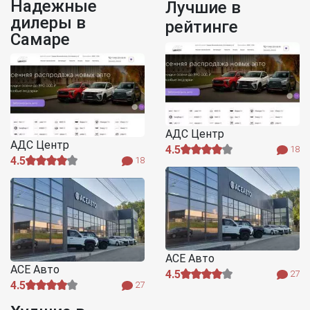
Надежные
Лучшие в
дилеры в
рейтинге
Самаре
АДС Центр
АДС Центр
4.5
18
4.5
18
АСЕ Авто
АСЕ Авто
4.5
27
4.5
27