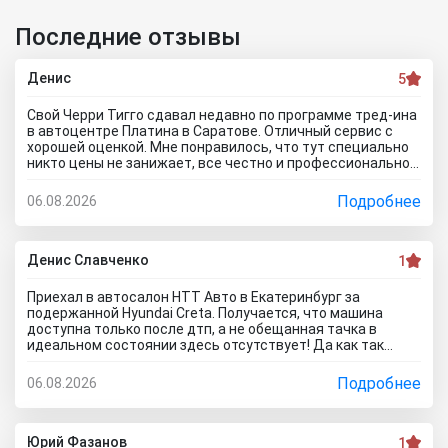
Последние отзывы
Денис
5
Свой Черри Тигго сдавал недавно по программе тред-ина
в автоцентре Платина в Саратове. Отличный сервис с
хорошей оценкой. Мне понравилось, что тут специально
никто цены не занижает, все честно и профессионально.
Когда нашли все проблемы и неисправности, мне сразу
предложили подготовку провести тут в салоне. Для
Подробнее
06.08.2026
клиента это важно, самому возиться не надо. Сделали
все быстро и поставили нормальную цену. Теперь буду
ждать , пока тачку продадут, не сомневаюсь , что быстро
справятся так как тут работают профессионалы.
Денис Славченко
1
Приехал в автосалон НТТ Авто в Екатеринбург за
подержанной Hyundai Creta. Получается, что машина
доступна только после дтп, а не обещанная тачка в
идеальном состоянии здесь отсутствует! Да как так
можно врать, я не понимаю! Сказали машина не битая,
почти не ездила! Я ушел из салона, потому что мне такой
Подробнее
06.08.2026
расклад не подходит. Битое авто я могу купить и с рук и
намного дешевле, чем тут... Сожаления только о
потерянном времени которого можно было избежать
если бы я почитал отзывы об автоцентре Нтт авто до
Юрий Фазанов
1