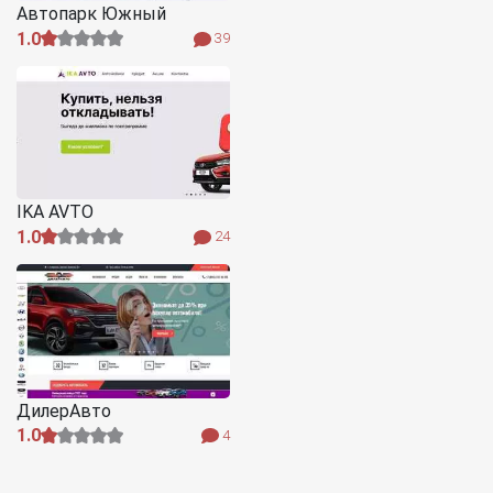
Автопарк Южный
1.0
39
IKA AVTO
1.0
24
ДилерАвто
1.0
4