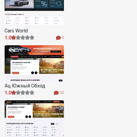
Cars World
1.0
6
Ац Южный Обход
1.0
30