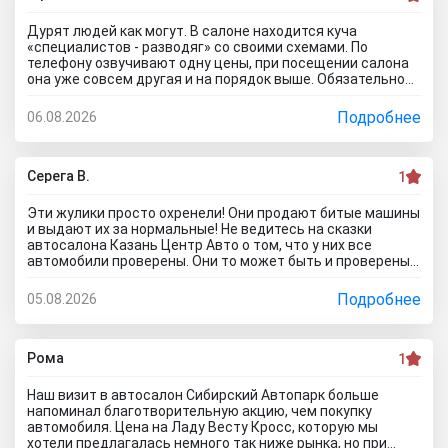
того как решусь на поездку к ним на ул. Селькоровская
82В.
Дурят людей как могут. В салоне находится куча
«специалистов - разводяг» со своими схемами. По
телефону озвучивают одну цены, при посещении салона
она уже совсем другая и на порядок выше. Обязательное
условие при покупке в кредит страхование жизни, каско и
соответственно цена на авто вырастет на приличную
Подробнее
06.08.2026
сумму. По телефону озвучивают каско якобы первый год в
подарок, а потом на ваше усмотрение и страхование
жизни не обязательно, если работа не связана с риском
для жизни. Автомобиль типо находится на складе.
Серега В.
1
Оформляйте, подписывайте договор, а потом вам
привезут его. Какой будет автомобиль? По отзывам об
Эти жулики просто охренели! Они продают битые машины
автосалоне Авиатор были случаи со скрученным
и выдают их за нормальные! Не ведитесь на сказки
пробегом и рядом недостатков. Народ, не тратьте время
автосалона Казань Центр Авто о том, что у них все
и деньги. Будьте бдительны! Обманщикам в карму все
автомобили проверены. Они то может быть и проверены,
равно влетит как не крути...
вот только про реальное состояние они вам не скажут! Я
тоже осматривал такой «проверенный» автомобиль.
Подробнее
05.08.2026
Оказалось, что у машины кривой кузов и плавают зазоры
по всей морде! А всё потому что после ДТП не вытянуты
нормально лонжероны и полки крыла, да и без разницы
мне это по сути... факт что врут как по техническим
Рома
1
характеристикам предлагаемых автомобилей так и про
цены на них, которые НАМНОГО ВЫШЕ обещанных на
Наш визит в автосалон Сибирский Автопарк больше
сайте.. Говорят ну мы же пишем что сайт не оферта, все
напоминал благотворительную акцию, чем покупку
надо уточнять.... так я по телефону уточнял мне тоже
автомобиля. Цена на Ладу Весту Кросс, которую мы
самое сказали что стоимость машины актуальна..развод
хотели предлагалась немного так ниже рынка, но при