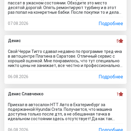
если бы я 5 тачек осмотреть захотел, на все 5 договора
пассат в ужасном состоянии. Обходите это место
бы писали? Бред полнейший..хорошо что в Челябинске
десятой дорогой. Опять ремонтируют турбину и в этот
есть куча других автосалонов и этот с лживый автоцентр
раз попал на конкретные бабки. После покупки то и делаю,
можно спокойно объехать стороной.
что занимаюсь ремонтом авто. Менеджер т**рь уверял
что все с машиной идеально, а сейчас ничего не могу
Подробнее
07.08.2026
сделать по гарантийному ремонту. Аферисты хреновы! Я
когда спрашивают где купить автомобиль в Тольятти
говорю - где угодно но не в автосалоне М-Авто!
Денис
5
Свой Черри Тигго сдавал недавно по программе тред-ина
в автоцентре Платина в Саратове. Отличный сервис с
хорошей оценкой. Мне понравилось, что тут специально
никто цены не занижает, все честно и профессионально.
Когда нашли все проблемы и неисправности, мне сразу
предложили подготовку провести тут в салоне. Для
Подробнее
06.08.2026
клиента это важно, самому возиться не надо. Сделали
все быстро и поставили нормальную цену. Теперь буду
ждать , пока тачку продадут, не сомневаюсь , что быстро
справятся так как тут работают профессионалы.
Денис Славченко
1
Приехал в автосалон НТТ Авто в Екатеринбург за
подержанной Hyundai Creta. Получается, что машина
доступна только после дтп, а не обещанная тачка в
идеальном состоянии здесь отсутствует! Да как так
можно врать, я не понимаю! Сказали машина не битая,
почти не ездила! Я ушел из салона, потому что мне такой
Подробнее
06.08.2026