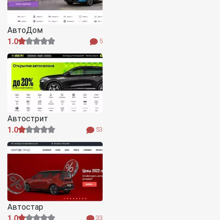
АвтоДом
1.0
5
Автострит
1.0
53
Автостар
1.0
33