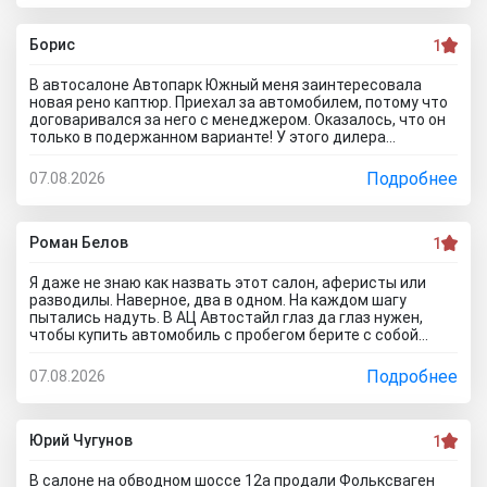
хотел его приобретать с допами за большие деньги да и
вам не советую!
Борис
1
В автосалоне Автопарк Южный меня заинтересовала
новая рено каптюр. Приехал за автомобилем, потому что
договаривался за него с менеджером. Оказалось, что он
только в подержанном варианте! У этого дилера
обманули меня с наличием нового авто! Кидалово! Не
советовал бы вам приезжать в этот автоцентр на
Подробнее
07.08.2026
Гражданскую 1Д в Ставрополь, потому что это наглый
обман! Они только на сайте большой автосалон с
шикарными ценами, на деле мелкая шарашка разводящая
покупателей.
Роман Белов
1
Я даже не знаю как назвать этот салон, аферисты или
разводилы. Наверное, два в одном. На каждом шагу
пытались надуть. В АЦ Автостайл глаз да глаз нужен,
чтобы купить автомобиль с пробегом берите с собой
мастера, электрика, диагноста, а еще лучше сразу всех и
еще юриста захватите. Менеджер вообще никак не давал
Подробнее
07.08.2026
осмотреть авто. Ни капот открыть, ни в салон сесть, ни
днище глянуть. Попросил документы и то вместо них
ксерокопии принес. Мне даже смешно стало. Может по
картинкам тачку выбирать будем? Как я его не убеждал,
Юрий Чугунов
1
все равно без договора не дал смотреть. Я, конечно,
настаивать больше не стал, но очень интересно было, а
В салоне на обводном шоссе 12а продали Фольксваген