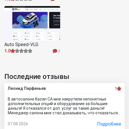
Auto Speed-VLG
1.0
3
Последние отзывы
Леонид Парфеньев
1
В автосалоне Kazan CA мне накрутили непонятных
дополнительных опций и оборудование за большие
деньги! Я отказался от доп. услуг за такие деньги!
Менеджер салона мне стал доказывать, что отказаться
от допов не выйдет! Ну и что за жесть вообще здесь
происходит?! Отчего это невозможно? это развод и
Подробнее
07.08.2026
кидалово! Оставил салон без автомобиля, потому что не