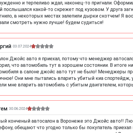
ужденно и терпеливо ждал, наконец-то пригнали. Оформил 
й послышался какой-то скрежет под кузовом. У друга загн
гнило, в некоторых местах залепили дырки скотчем! Я во
зали смотреть нужно лучше! будем судиться!
ргий
03.07.2024
алон Джойс авто я приехал, потому что менеджер автосал
орил, что автомобиль тут в хорошем состоянии. В итоге н
омобиля в салоне джойс авто тут не было! Менеджеры про
ичное! Они мне пытались впарить убитый киа спортейдж, 
ели мне впарить автомобиль с убитым двигателем, которы
тем
30.06.2024
ый конченый автосалон в Воронеже это Джойс авто!! Лют
ефону, обещают что угодно только бы покупатель приехал