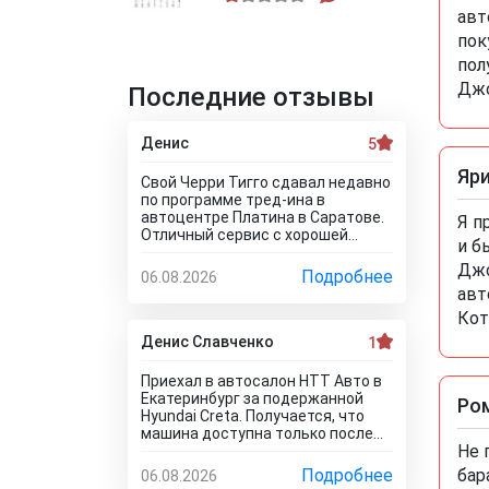
авт
пок
пол
Джо
Последние отзывы
Денис
5
Яр
Свой Черри Тигго сдавал недавно
по программе тред-ина в
автоцентре Платина в Саратове.
Я п
Отличный сервис с хорошей
и б
оценкой. Мне понравилось, что
Джо
тут специально никто цены не
Подробнее
06.08.2026
занижает, все честно и
авт
профессионально. Когда нашли
Кот
все проблемы и неисправности,
мне сразу предложили
Денис Славченко
1
подготовку провести тут в
салоне. Для клиента это важно,
Приехал в автосалон НТТ Авто в
самому возиться не надо.
Екатеринбург за подержанной
Ро
Сделали все быстро и поставили
Hyundai Creta. Получается, что
нормальную цену. Теперь буду
машина доступна только после
ждать , пока тачку продадут, не
Не 
дтп, а не обещанная тачка в
сомневаюсь , что быстро
идеальном состоянии здесь
Подробнее
бар
06.08.2026
справятся так как тут работают
отсутствует! Да как так можно