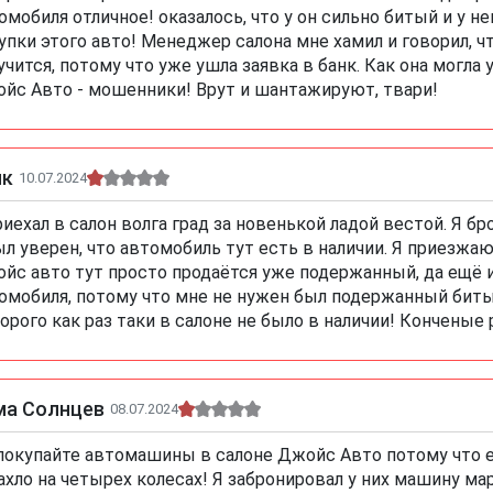
омобиля отличное! оказалось, что у он сильно битый и у н
упки этого авто! Менеджер салона мне хамил и говорил, ч
учится, потому что уже ушла заявка в банк. Как она могла у
йс Авто - мошенники! Врут и шантажируют, твари!
ик
10.07.2024
риехал в салон волга град за новенькой ладой вестой. Я б
ыл уверен, что автомобиль тут есть в наличии. Я приезжа
йс авто тут просто продаётся уже подержанный, да ещё и
омобиля, потому что мне не нужен был подержанный биты
орого как раз таки в салоне не было в наличии! Конченые
ма Солнцев
08.07.2024
покупайте автомашины в салоне Джойс Авто потому что е
ахло на четырех колесах! Я забронировал у них машину ма