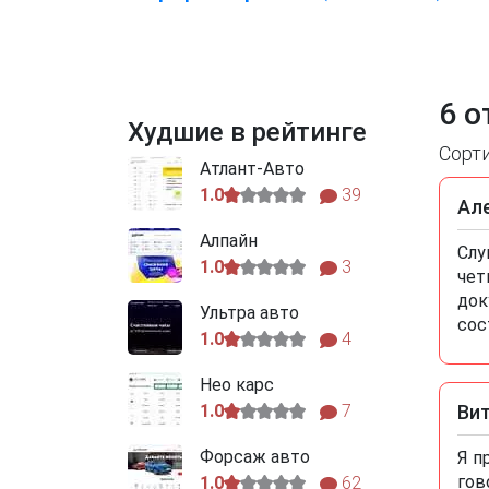
6 о
Худшие в рейтинге
Сорт
Атлант-Авто
1.0
39
Ал
Алпайн
Слу
1.0
3
чет
док
Ультра авто
сос
1.0
4
Нео карс
1.0
7
Ви
Форсаж авто
Я п
гов
1.0
62