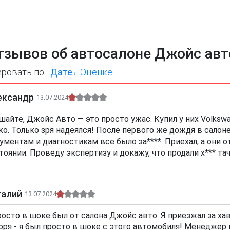
тзывов об автосалоне Джойс авт
ировать по
Дате
Оценке
ександр
13.07.2024
шайте, Джойс Авто — это просто ужас. Купил у них Volkswag
ко. Только зря надеялся! После первого же дождя в салоне
ументам и диагностикам все было за****. Приехал, а они 
тоянии. Проведу экспертизу и докажу, что продали х*** та
талий
13.07.2024
росто в шоке был от салона Джойс авто. Я приезжал за ха
оря - я был просто в шоке с этого автомобиля! Менеджер 