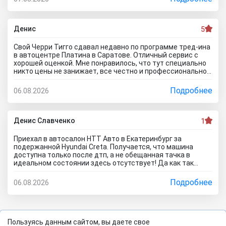
сделать по гарантийному ремонту. Аферисты хреновы! Я
когда спрашивают где купить автомобиль в Тольятти
говорю - где угодно но не в автосалоне М-Авто!
Денис
5
Свой Черри Тигго сдавал недавно по программе тред-ина
в автоцентре Платина в Саратове. Отличный сервис с
хорошей оценкой. Мне понравилось, что тут специально
никто цены не занижает, все честно и профессионально.
Когда нашли все проблемы и неисправности, мне сразу
предложили подготовку провести тут в салоне. Для
Подробнее
06.08.2026
клиента это важно, самому возиться не надо. Сделали
все быстро и поставили нормальную цену. Теперь буду
ждать , пока тачку продадут, не сомневаюсь , что быстро
справятся так как тут работают профессионалы.
Денис Славченко
1
Приехал в автосалон НТТ Авто в Екатеринбург за
подержанной Hyundai Creta. Получается, что машина
доступна только после дтп, а не обещанная тачка в
идеальном состоянии здесь отсутствует! Да как так
можно врать, я не понимаю! Сказали машина не битая,
почти не ездила! Я ушел из салона, потому что мне такой
Подробнее
06.08.2026
расклад не подходит. Битое авто я могу купить и с рук и
намного дешевле, чем тут... Сожаления только о
потерянном времени которого можно было избежать
если бы я почитал отзывы об автоцентре Нтт авто до
того как решусь на поездку к ним на ул. Селькоровская
Пользуясь данным сайтом, вы даете свое