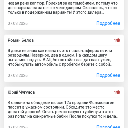
новая рено каптюр. Приехал за автомобилем, потому что
договаривался за него с менеджером. Оказалось, что он
только в подержанном варианте! У этого дилера
обманули меня с наличием нового авто! Кидалово! Не
советовал бы вам приезжать в этот автоцентр на
Подробнее
07.08.2026
Гражданскую 1Д в Ставрополь, потому что это наглый
обман! Они только на сайте большой автосалон с
шикарными ценами, на деле мелкая шарашка разводящая
покупателей.
Роман Белов
1
Я даже не знаю как назвать этот салон, аферисты или
разводилы. Наверное, два в одном. На каждом шагу
пытались надуть. В АЦ Автостайл глаз да глаз нужен,
чтобы купить автомобиль с пробегом берите с собой
мастера, электрика, диагноста, а еще лучше сразу всех и
еще юриста захватите. Менеджер вообще никак не давал
Подробнее
07.08.2026
осмотреть авто. Ни капот открыть, ни в салон сесть, ни
днище глянуть. Попросил документы и то вместо них
ксерокопии принес. Мне даже смешно стало. Может по
картинкам тачку выбирать будем? Как я его не убеждал,
Юрий Чугунов
1
все равно без договора не дал смотреть. Я, конечно,
настаивать больше не стал, но очень интересно было, а
В салоне на обводном шоссе 12а продали Фольксваген
если бы я 5 тачек осмотреть захотел, на все 5 договора
пассат в ужасном состоянии. Обходите это место
бы писали? Бред полнейший..хорошо что в Челябинске
десятой дорогой. Опять ремонтируют турбину и в этот
есть куча других автосалонов и этот с лживый автоцентр
раз попал на конкретные бабки. После покупки то и делаю,
можно спокойно объехать стороной.
что занимаюсь ремонтом авто. Менеджер т**рь уверял
что все с машиной идеально, а сейчас ничего не могу
Подробнее
07.08.2026