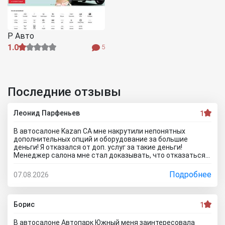
Р Авто
1.0
5
Последние отзывы
Леонид Парфеньев
1
В автосалоне Kazan CA мне накрутили непонятных
дополнительных опций и оборудование за большие
деньги! Я отказался от доп. услуг за такие деньги!
Менеджер салона мне стал доказывать, что отказаться
от допов не выйдет! Ну и что за жесть вообще здесь
происходит?! Отчего это невозможно? это развод и
Подробнее
07.08.2026
кидалово! Оставил салон без автомобиля, потому что не
хотел его приобретать с допами за большие деньги да и
вам не советую!
Борис
1
В автосалоне Автопарк Южный меня заинтересовала