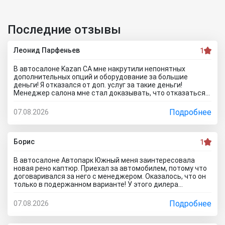
Последние отзывы
Леонид Парфеньев
1
В автосалоне Kazan CA мне накрутили непонятных
дополнительных опций и оборудование за большие
деньги! Я отказался от доп. услуг за такие деньги!
Менеджер салона мне стал доказывать, что отказаться
от допов не выйдет! Ну и что за жесть вообще здесь
происходит?! Отчего это невозможно? это развод и
Подробнее
07.08.2026
кидалово! Оставил салон без автомобиля, потому что не
хотел его приобретать с допами за большие деньги да и
вам не советую!
Борис
1
В автосалоне Автопарк Южный меня заинтересовала
новая рено каптюр. Приехал за автомобилем, потому что
договаривался за него с менеджером. Оказалось, что он
только в подержанном варианте! У этого дилера
обманули меня с наличием нового авто! Кидалово! Не
советовал бы вам приезжать в этот автоцентр на
Подробнее
07.08.2026
Гражданскую 1Д в Ставрополь, потому что это наглый
обман! Они только на сайте большой автосалон с
шикарными ценами, на деле мелкая шарашка разводящая