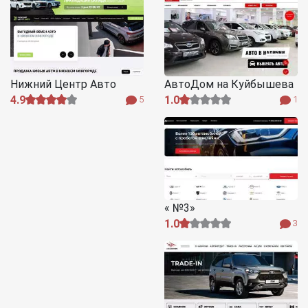
Нижний Центр Авто
АвтоДом на Куйбышева
4.9
1.0
5
1
« №3»
1.0
3