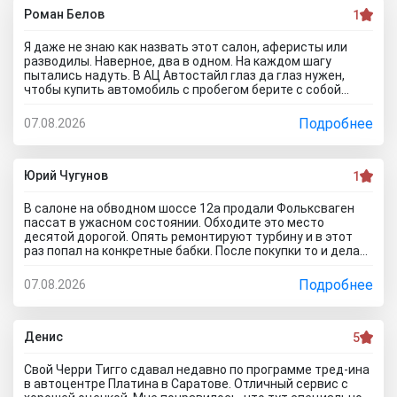
покупателей.
Роман Белов
1
Я даже не знаю как назвать этот салон, аферисты или
разводилы. Наверное, два в одном. На каждом шагу
пытались надуть. В АЦ Автостайл глаз да глаз нужен,
чтобы купить автомобиль с пробегом берите с собой
мастера, электрика, диагноста, а еще лучше сразу всех и
еще юриста захватите. Менеджер вообще никак не давал
Подробнее
07.08.2026
осмотреть авто. Ни капот открыть, ни в салон сесть, ни
днище глянуть. Попросил документы и то вместо них
ксерокопии принес. Мне даже смешно стало. Может по
картинкам тачку выбирать будем? Как я его не убеждал,
Юрий Чугунов
1
все равно без договора не дал смотреть. Я, конечно,
настаивать больше не стал, но очень интересно было, а
В салоне на обводном шоссе 12а продали Фольксваген
если бы я 5 тачек осмотреть захотел, на все 5 договора
пассат в ужасном состоянии. Обходите это место
бы писали? Бред полнейший..хорошо что в Челябинске
десятой дорогой. Опять ремонтируют турбину и в этот
есть куча других автосалонов и этот с лживый автоцентр
раз попал на конкретные бабки. После покупки то и делаю,
можно спокойно объехать стороной.
что занимаюсь ремонтом авто. Менеджер т**рь уверял
что все с машиной идеально, а сейчас ничего не могу
Подробнее
07.08.2026
сделать по гарантийному ремонту. Аферисты хреновы! Я
когда спрашивают где купить автомобиль в Тольятти
говорю - где угодно но не в автосалоне М-Авто!
Денис
5
Свой Черри Тигго сдавал недавно по программе тред-ина
в автоцентре Платина в Саратове. Отличный сервис с