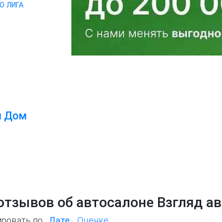
О ЛИГА
й Дом
отзывов об автосалоне Взгляд а
ировать по
Дате
Оценке