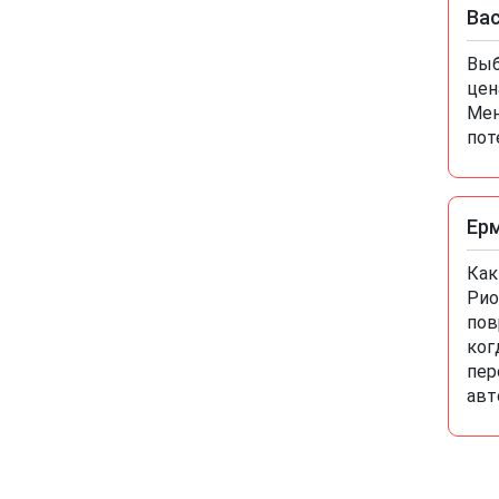
Ва
Выб
цен
Мен
пот
Ер
Как
Рио
пов
ког
пер
авт