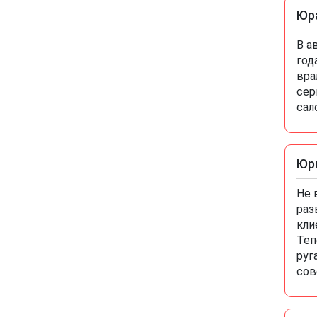
выдают кредит на 32%! Вот такое
Юр
тут отношение к нам, клиентам...
надо было мне сначала про
автосалон М Авто отзыв
В а
почитать, а потом уже ехать в
год
Тольятти, я бы на это обводное
шоссе 12а не заявился бы
вра
никогда!
сер
сал
Юр
Не 
раз
кли
Теп
руг
сов