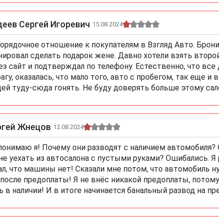
деев Сергей Игоревич
15.08.2024
орядочное отношение к покупателям в Взгляд Авто. Брони
нировал сделать подарок жене. Давно хотели взять втор
ез сайт и подтверждал по телефону. Естественно, что все 
агу, оказалась, что мало того, авто с пробегом, так еще и 
ей туду-сюда гонять. Не буду доверять больше этому сал
ргей Жнецов
12.08.2024
понимаю я! Почему они разводят с наличием автомобиля? О
не уехать из автосалона с пустыми руками? Ошибались. Я 
ал, что машины нет! Сказали мне потом, что автомобиль 
 после предоплаты! Я не внёс никакой предоплаты, потому
ь в наличии! И в итоге начинается банальный развод на пр