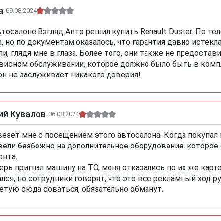
а
09.08.2024
втосалоне Взгляд Авто решил купить Renault Duster. По те
а, но по документам оказалось, что гарантия давно истекл
ли, глядя мне в глаза. Более того, они также не предост
висном обслуживании, которое должно было быть в комплек
он не заслуживает никакого доверия!
ий Кувалов
06.08.2024
везет мне с посещением этого автосалона. Когда покупал в
вели безбожно на дополнительное оборудование, которое 
ента.
ерь пригнал машину на ТО, меня отказались по их же карт
ался, но сотрудники говорят, что это все рекламный ход р
етую сюда соваться, обязательно обманут.