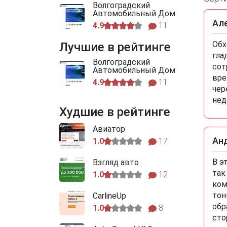
Волгоградский
Автомобильный Дом
Ал
4.9
11
Обх
Лучшие в рейтинге
гла
Волгоградский
сот
Автомобильный Дом
вре
4.9
11
чер
нед
Худшие в рейтинге
Авиатор
Ан
1.0
17
В э
Взгляд авто
так
1.0
12
ком
тон
CarlineUp
обр
1.0
8
сто