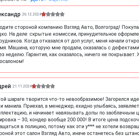
ександр
26.12.2024
одите стороной компанию Взгляд Авто, Волгоград! Покупал
дко. На деле: скрытые комиссии, принудительное оформле
рудников. Когда отказался от доп услуг, меня начали откр
мя. Машина, которую мне продали, оказалась с дефектами
ез неделю. Гарантия, как оказалось, ничего не покрывает.
осалоном!
дрей
21.11.2024
той шараге творится что-то невообразимое! Загорелся идее
 и манила. Приехал, а менеджер, ехидно улыбаясь, заявляет
плектацию, и начинает навязывать допы по заоблачным це
ировка – 30, кондер вообще 200 000! В итоге цена подско
ащаться в полицию, потому как эти у*** не хотели возвра
роной этот салон Взгляд Авто, иначе останетесь без штан