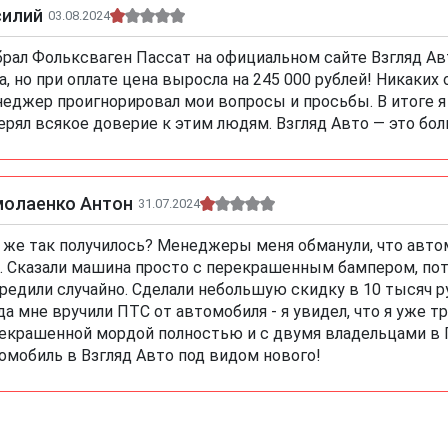
силий
03.08.2024
рал Фольксваген Пассат на официальном сайте Взгляд Авт
а, но при оплате цена выросла на 245 000 рублей! Никаких
еджер проигнорировал мои вопросы и просьбы. В итоге я 
ерял всякое доверие к этим людям. Взгляд Авто — это бо
молаенко Антон
31.07.2024
 же так получилось? Менеджеры меня обманули, что авто
. Сказали машина просто с перекрашенным бампером, пот
редили случайно. Сделали небольшую скидку в 10 тысяч ру
да мне вручили ПТС от автомобиля - я увидел, что я уже 
екрашенной мордой полностью и с двумя владельцами в
омобиль в Взгляд Авто под видом нового!