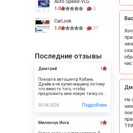
Auto Speed-VLG
1.0
3
Ва
CarLook
1.0
37
Хоч
при
нач
ска
Последние отзывы
обр
чис
Дмитрий
1
Поехал в автоцентр Кубань
Драйв и не купил машину, потому
Дм
что вместо того, чтобы
предложить мне новую тачку со
скидкой, они пытались продать
Не 
мне после тестирования и и к
Подробнее
05.08.2026
низ
тому же в битом состоянии!!! Без
пое
специалиста лучше здесь ничего
не покупать, и он вам скорее
пра
всего скажет, что эти машины
Миленчук Инга
5
ТРА
проблемные. Так что не теряйте
время, обратитесь к