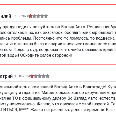
силий
07.11.2024
у предупредить, не суйтесь во Взгляд Авто. Решил приобре
влекательной, но, как оказалось, бесплатный сыр бывает
ались проблемы. Постоянно что-то ломалось, то подвеска,
зали, что машина была в аварии и некачественно восстано
атном. Подал в суд, но доказать что-либо оказалось крайн
той воды! Обходите салон стороной!
итрий
31.10.2024
связывайтесь с компанией Взгляд Авто в Волгограде! Купил
кую цену и гарантии. Машина оказалась со скрученным про
хал на ТО к официальному дилеру. Во Взгляд Авто, естест
воту невозможно. Жалею, что связался с этой шарагой. 
ТИТЬСЯ, б****. Жалко потраченных денег и времени. Взгля