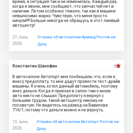
время, а ситуация так и не изменилась. Каждый раз,
когда я звоню, мне сообщают, что запчастей нет в
наличии. Летом особенно тяжело, так как в машине
невыносимо жарко. Чувствую, что меня просто
кинули!!!! Больше никогда не обращусь в этот лживый
автоцентр!
21 June,
Отзывы об автосалоне Арманд Ростов-на-
2026
Дону
Константин Шанофин
1
В автосалоне Автопорт мне пообещали, что, если я
внесу предоплату, то мне дадут провести тест-драйв
машины. Я очень хотел данный автомобиль, поэтому
внес деньги. Когда я приехал в салон там о моем
авто никто не слышал. Предоплату я вернул с
большим трудом, такой автоцентр никому не
посоветую. Не видитесь на развод на Вавилова
71б/1, потому что деньги можно и не вернуть.
15 June,
Отзывы об автосалоне Автопорт Ростов-на-
2026
Дону