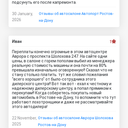
подсунуть его после капремонта.
30 January,
Отзывы об автосалоне Автопорт Ростов-
2026
на-Дону
Иван
1
Переплаты конечно огромные в этом автоцентре
Аврора с проспекта Шолохова 247. На сайте одни
цены, в салоне с горем пополам выбил из менеджера
реальную стоимость машины и она почти на 80%
превышала изначально оговоренную!! Сказал что не
стану столько платить. тут же словил пожелания
"всего хорошего" от было-сотрудника этого
дилерского центра!! Вот так вот - ехал к честному и
надежному дилерскому центру, а попал прямиком к
перекупам!! Когда соберетесь покупать новый
автомобиль в Ростове-на-Дону, то вспомните что тут
работают лохотронщики и даже не рассматривайте
этого автодилера!
22 November,
Отзывы об автосалоне Аврора Шолохова
2025
Ростов-на-Дону