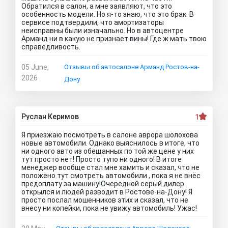
Обратился в салон, а мне заявляют, что это
особенность модели. Но я-то знаю, что это брак. В
сервисе подтвердили, что амортизаторы
неисправны были изначально. Но в автоцентре
Арманд ни в какую не признает вины! Где ж мать твою
справедливость.
05 June,
Отзывы об автосалоне Арманд Ростов-на-
2026
Дону
Руслан Керимов
1
Я приезжаю посмотреть в салоне аврора шолохова
новые автомобили. Однако выяснилось в итоге, что
ни одного авто из обещанных по той же цене у них
тут просто нет! Просто тупо ни одного! В итоге
менеджер вообще стал мне хамить и сказал, что не
положено тут смотреть автомобили , пока я не внёс
предоплату за машину!Очередной серый дилер
открылся и людей разводит в Ростове-на-Дону! Я
просто послал мошенников этих и сказал, что не
внесу ни копейки, пока не увижу автомобиль! Ужас!