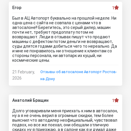
Егор
1
Был в АЦ Автопорт буквально на прошлой неделе. Ни
одна цена с сайта не совпала с ценами что в
автосалоне!! Берегитесь, это серый дилер, машин
почти нет, требуют предоплату потом не
возвращают. Люди в отзывах пишут что продают
машины с дефектом потом деньги не возвращают,
суды длятся годами добиться чего то нереально. Да
и мне не понравилось ни отношение к клиентам со
стороны персонала, ни автопарк их куцый, ни
космические цены.
21 February,
Отзывы об автосалоне Автопорт Ростов-
2026
на-Дону
Анатолий Бращин
1
Долго уговаривали меня приехать к ним в автосалон,
ну а я не очень верил в огромные скидки, тем более
выяснил что автодилер неофициальный, чувствовал
подвох, но все же поехал, они обещали отличную
скидку, ну я приезжаю, а в салоне как я и думал даже