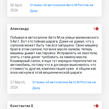
06 April,
Отзывы об автосалоне Авто М Ростов-на-
2026
Дону
Александр
1
Побывал в автосалоне Авто М на улице малиновского
54а\1. Вот отстойная шарага. Даже не думал, что у
салонов может быть так все запущено. Свою машину
брал в этом салоне, поганое масло залили, теперь
машины дымит как паровоз. Исправлять не захотели,
опять стали денег требовать за замену масла.
Кошмарный салон, я еще тут изрядно переплатил за
автомобиль, потому что в договоре выяснилось что
стоимость другая, комплектация хуже.. в общем как
лоха нагнули в этой мошеннической шараге.
27 March,
Отзывы об автосалоне Авто М Ростов-на-
2026
Дону
Константин Х.
1