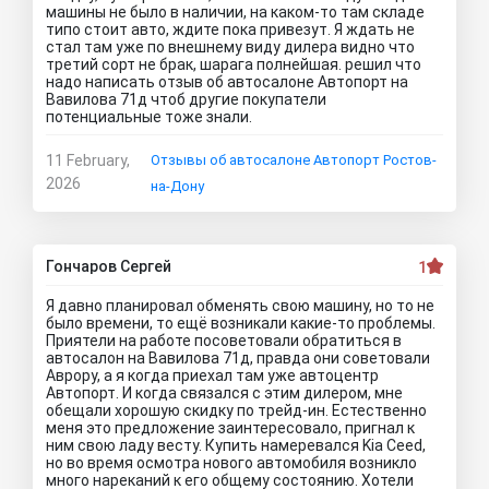
машины не было в наличии, на каком-то там складе
типо стоит авто, ждите пока привезут. Я ждать не
стал там уже по внешнему виду дилера видно что
третий сорт не брак, шарага полнейшая. решил что
надо написать отзыв об автосалоне Автопорт на
Вавилова 71д чтоб другие покупатели
потенциальные тоже знали.
11 February,
Отзывы об автосалоне Автопорт Ростов-
2026
на-Дону
Гончаров Сергей
1
Я давно планировал обменять свою машину, но то не
было времени, то ещё возникали какие-то проблемы.
Приятели на работе посоветовали обратиться в
автосалон на Вавилова 71д, правда они советовали
Аврору, а я когда приехал там уже автоцентр
Автопорт. И когда связался с этим дилером, мне
обещали хорошую скидку по трейд-ин. Естественно
меня это предложение заинтересовало, пригнал к
ним свою ладу весту. Купить намеревался Kia Ceed,
но во время осмотра нового автомобиля возникло
много нареканий к его общему состоянию. Хотели