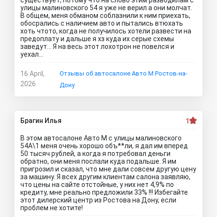
существует, потому что на слово этим разводилам с
улицы малиновского 54 я уже не верил а они молчат.
В общем, меня обманом соблазнили к ним приехать,
обосрались с наличием авто и пытались втюхать
хоть чтото, когда не получилось хотели развести на
предоплату и дальше я хз куда их серые схемы
заведут... Я на весь этот лохотрон не повелся и
уехал...
16 April,
Отзывы об автосалоне Авто М Ростов-на-
2026
Дону
Брагин Илья
1
В этом автосалоне Авто М с улицы малиновского
54А\1 меня очень хорошо объ**ли, я дал им вперед
50 тысяч рублей, а когда я потребовал деньги
обратно, они меня послали куда подальше. Я им
пригрозил и сказал, что мне дали совсем другую цену
за машину. Я всех другим клиентам салона заявляю,
что цены на сайте отстойные, у них нет 4,9% по
кредиту, мне реально предложили 33% !!! Избегайте
этот дилерский центр из Ростова на Дону, если
проблем не хотите!