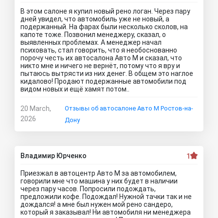
В этом салоне я купил новый рено логан. Через пару
дней увидел, что автомобиль уже не новый, а
подержанный. На фарах были несколько сколов, на
капоте тоже. Позвонил менеджеру, сказал, о
выявленных проблемах. А менеджер начал
психовать, стал говорить, что я необоснованно
порочу честь их автосалона Авто М и сказал, что
никто мне и ничего не вернёт, потому что я вру и
пытаюсь вытрясти из них денег. В общем это наглое
кидалово! Продают подержанные автомобили под
видом новых и ещё хамят потом..
20 March,
Отзывы об автосалоне Авто М Ростов-на-
2026
Дону
Владимир Юрченко
1
Приезжал в автоцентр Авто М за автомобилем,
говорили мне что машина у них будет в наличии
через пару часов. Попросили подождать,
предложили кофе. Подождал! Нужной тачки так и не
дождался! а мне был нужен мой рено сандеро,
который я заказывал! Ни автомобиля ни менеджера