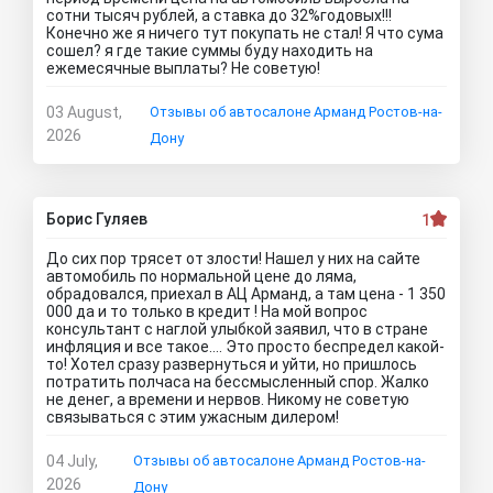
сотни тысяч рублей, а ставка до 32%годовых!!!
Конечно же я ничего тут покупать не стал! Я что сума
сошел? я где такие суммы буду находить на
ежемесячные выплаты? Не советую!
03 August,
Отзывы об автосалоне Арманд Ростов-на-
2026
Дону
Борис Гуляев
1
До сих пор трясет от злости! Нашел у них на сайте
автомобиль по нормальной цене до ляма,
обрадовался, приехал в АЦ Арманд, а там цена - 1 350
000 да и то только в кредит ! На мой вопрос
консультант с наглой улыбкой заявил, что в стране
инфляция и все такое…. Это просто беспредел какой-
то! Хотел сразу развернуться и уйти, но пришлось
потратить полчаса на бессмысленный спор. Жалко
не денег, а времени и нервов. Никому не советую
связываться с этим ужасным дилером!
04 July,
Отзывы об автосалоне Арманд Ростов-на-
2026
Дону