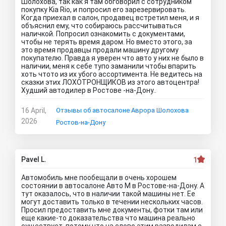
Шолохова, так как я там обговорил с сотрудником
покупку Kia Rio, и попросил его зарезервировать.
Когда приехал в салон, продавец встретил меня, и я
объяснил ему, что собираюсь рассчитываться
наличкой. Попросил ознакомить с документами,
чтобы не терять время даром. Но вместо этого, за
это время продавцы продали машину другому
покупателю. Правда я уверен что авто у них не было в
наличии, меня к себе тупо заманили чтобы впарить
хоть чтото из их убого ассортимента. Не ведитесь на
сказки этих ЛОХОТРОНЩИКОВ из этого автоцентра!
Худший автодилер в Ростове -на-Дону..
16 April,
Отзывы об автосалоне Аврора Шолохова
2026
Ростов-на-Дону
Pavel L.
1
Автомобиль мне пообещали в очень хорошем
состоянии в автосалоне Авто М в Ростове-на-Дону. А
тут оказалось, что в наличии такой машины нет. Ее
могут доставить только в течении нескольких часов.
Просил предоставить мне документы, фотки там или
еще какие-то доказательства что машина реально