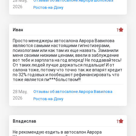
28 May,
Отзывы об автосалоне Аврора Шолохова
2026
Ростов-на-Дону
Иван
1
Просто менеджеры автосалона Аврора Вавилова
являются самыми настоящими гипнотизерами,
психологами или как там их еще назвать. Заманили
меня своими низкими ценами, ввели в заблуждение
вот тебе и зарплата на год вперед! Не поддавайтесь!
От таких людей лучше держаться подальше! И от
салона тоже, потому что точно так же впарят кредит
по 32% годовых и пообещают рефинансировать что
тоже является пи***больством!!!
28 May,
Отзывы об автосалоне Аврора Вавилова
2026
Ростов-на-Дону
Владислав
1
Не рекомендую ездить в автосалон Аврора