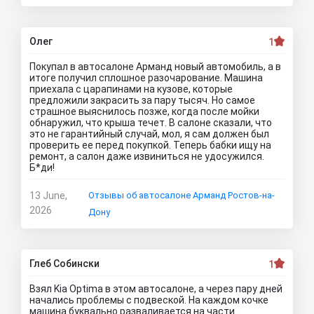
Олег
1
Покупал в автосалоне Арманд новый автомобиль, а в
итоге получил сплошное разочарование. Машина
приехала с царапинами на кузове, которые
предложили закрасить за пару тысяч. Но самое
страшное выяснилось позже, когда после мойки
обнаружил, что крыша течет. В салоне сказали, что
это не гарантийный случай, мол, я сам должен был
проверить ее перед покупкой. Теперь бабки ищу на
ремонт, а салон даже извиниться не удосужился.
Б*ди!
13 June,
Отзывы об автосалоне Арманд Ростов-на-
2026
Дону
Глеб Собински
1
Взял Kia Optima в этом автосалоне, а через пару дней
начались проблемы с подвеской. На каждом кочке
машина буквально разваливается на части.