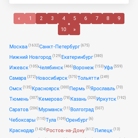
«
1
2
3
4
5
6
7
8
9
10
»
(1632)
(675)
Москва
Санкт-Петербург
(129)
(380)
Нижний Новгород
Екатеринбург
(105)
(466)
(153)
(559)
Ижевск
Челябинск
Воронеж
Уфа
(372)
(575)
(249)
Самара
Новосибирск
Тольятти
(135)
(300)
(5)
(70)
Омск
Красноярск
Пермь
Ярославль
(307)
(78)
(320)
(192)
Тюмень
Кемерово
Казань
Иркутск
(206)
(11)
(507)
Саратов
Мурманск
Волгоград
(110)
(109)
(6)
Чебоксары
Тула
Оренбург
(1424)
(612)
(13)
Краснодар
Ростов-на-Дону
Липецк