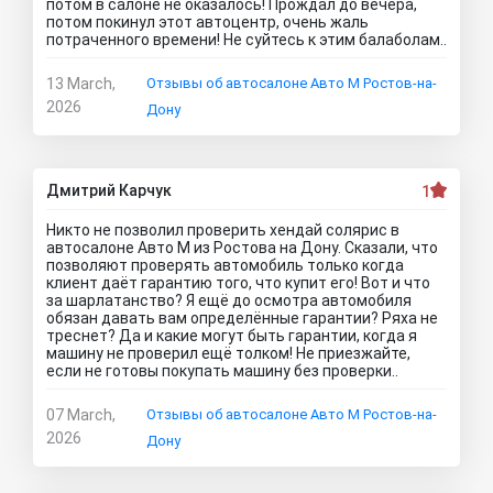
потом в салоне не оказалось! Прождал до вечера,
потом покинул этот автоцентр, очень жаль
потраченного времени! Не суйтесь к этим балаболам..
13 March,
Отзывы об автосалоне Авто М Ростов-на-
2026
Дону
Дмитрий Карчук
1
Никто не позволил проверить хендай солярис в
автосалоне Авто М из Ростова на Дону. Сказали, что
позволяют проверять автомобиль только когда
клиент даёт гарантию того, что купит его! Вот и что
за шарлатанство? Я ещё до осмотра автомобиля
обязан давать вам определённые гарантии? Ряха не
треснет? Да и какие могут быть гарантии, когда я
машину не проверил ещё толком! Не приезжайте,
если не готовы покупать машину без проверки..
07 March,
Отзывы об автосалоне Авто М Ростов-на-
2026
Дону