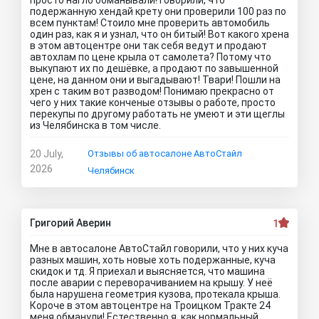
просто нагло обманывали! Говорили, что
подержанную хендай крету они проверили 100 раз по
всем пунктам! Стоило мне проверить автомобиль
один раз, как я и узнал, что он битый! Вот какого хрена
в этом автоцентре они так себя ведут и продают
автохлам по цене крыла от самолета? Потому что
выкупают их по дешёвке, а продают по завышенной
цене, на данном они и выгадывают! Твари! Пошли на
хрен с таким вот разводом! Понимаю прекрасно от
чего у них такие конченые отзывы о работе, просто
перекупы по другому работать не умеют и эти щеглы
из Челябинска в том числе.
20 July,
Отзывы об автосалоне АвтоСтайл
2026
Челябинск
Григорий Аверин
1
Мне в автосалоне АвтоСтайл говорили, что у них куча
разных машин, хоть новые хоть подержанные, куча
скидок и тд. Я приехал и выясняется, что машина
после аварии с переворачиванием на крышу. У неё
была нарушена геометрия кузова, протекала крыша.
Короче в этом автоцентре на Троицком Тракте 24
меня обманули! Естественно я, как нормальный