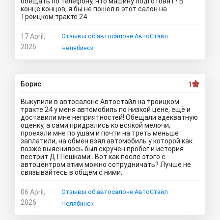
обещать по телефону, что машину подготовят? В
конце концов, я бы не пошел в этот салон на
Троицком тракте 24
17 April,
Отзывы об автосалоне АвтоСтайл
2026
Челябинск
Борис
1
Выкупили в автосалоне Автостайл на троицком
тракте 24 у меня автомобиль по низкой цене, ещё и
доставили мне неприятностей! Обещали адекватную
оценку, а сами придрались ко всякой мелочи,
проехали мне по ушам и почти на треть меньше
заплатили, на обмен взял автомобиль у которой как
позже выяснилось был скручен пробег и история
пестрит ДТПешками...Вот как после этого с
автоцентром этим можно сотрудничать? Лучше не
связывайтесь в общем с ними..
06 April,
Отзывы об автосалоне АвтоСтайл
2026
Челябинск