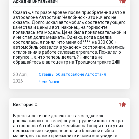
Аркадий Витальевич
1
Сказать, что разочарован после приобретения авто в
автосалоне Автостайл Челябинск - это ничего не
сказать. Долго искал автомобиль соответствующего
качества и цены и вот, наконец, на горизонте
появилась эта модель. Цена была привлекательной, и
я не стал долго мешкать. Однако, когда сделка
состоялась, я понял, что меня об**** на 330 000 +
автомобиль оказался в ужасном состоянии, имелись
отклонения в работе силовых агрегатов. Пожалел о
покупке.... а что теперь делать? Никогда не
обращайтесь в автоцентр на Троицком тракте 24!!!
30 April,
Отзывы об автосалоне АвтоСтайл
2026
Челябинск
Виктория С.
1
В реальности всё далеко не так сладко как
рассказывают по телефону сотрудники колл центра
автосалона АвтоСтайл Челябинск. Говорят что у них
неслыханные скидки, нереально большой выбор
машин, вы только приезжайте и сами всё увидите.