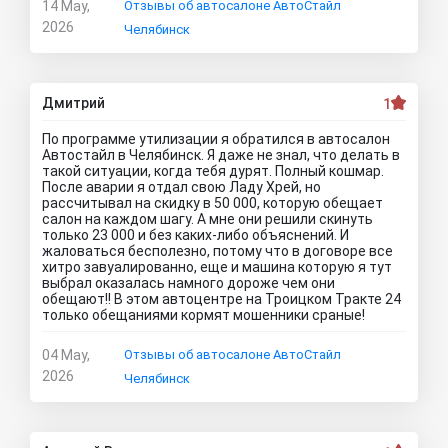
14 May,
Отзывы об автосалоне АвтоСтайл
2026
Челябинск
Дмитрий
1
По программе утилизации я обратился в автосалон
Автостайл в Челябинск. Я даже не знал, что делать в
такой ситуации, когда тебя дурят. Полный кошмар.
После аварии я отдал свою Ладу Хрей, но
рассчитывал на скидку в 50 000, которую обещает
салон на каждом шагу. А мне они решили скинуть
только 23 000 и без каких-либо объяснений. И
жаловаться бесполезно, потому что в договоре все
хитро завуалированно, еще и машина которую я тут
выбрал оказалась намного дороже чем они
обещают!! В этом автоцентре на Троицком Тракте 24
только обещаниями кормят мошенники сраные!
04 May,
Отзывы об автосалоне АвтоСтайл
2026
Челябинск