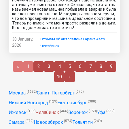
получил старую развалюху. Кредит еще не выплатил,
а тачка уже гниет на стоянке. Оказалось, что эта так
называемая новая машина побывала в аварии и была
кое-как восстановлена. Менеджеры салона уверяли,
что все проверили и машина в идеальном состоянии.
Теперь понимаю, что меня просто развели на деньги.
Кто-то должен за это ответить!
30 January,
Отзывы об автосалоне Гарант Авто
2026
Челябинск
«
1
2
3
4
5
6
7
8
9
10
»
(1632)
(675)
Москва
Санкт-Петербург
(129)
(380)
Нижний Новгород
Екатеринбург
(105)
(466)
(153)
(559)
Ижевск
Челябинск
Воронеж
Уфа
(372)
(574)
(249)
Самара
Новосибирск
Тольятти