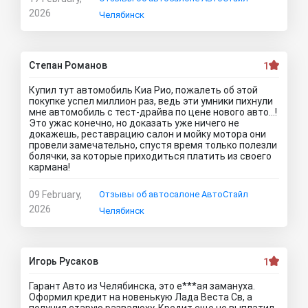
2026
Челябинск
Степан Романов
1
Купил тут автомобиль Киа Рио, пожалеть об этой
покупке успел миллион раз, ведь эти умники пихнули
мне автомобиль с тест-драйва по цене нового авто…!
Это ужас конечно, но доказать уже ничего не
докажешь, реставрацию салон и мойку мотора они
провели замечательно, спустя время только полезли
болячки, за которые приходиться платить из своего
кармана!
09 February,
Отзывы об автосалоне АвтоСтайл
2026
Челябинск
Игорь Русаков
1
Гарант Авто из Челябинска, это е***ая замануха.
Оформил кредит на новенькую Лада Веста Св, а