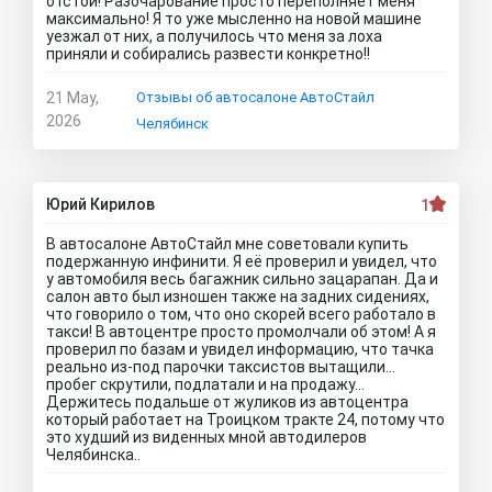
отстой! Разочарование просто переполняет меня
максимально! Я то уже мысленно на новой машине
уезжал от них, а получилось что меня за лоха
приняли и собирались развести конкретно!!
21 May,
Отзывы об автосалоне АвтоСтайл
2026
Челябинск
Юрий Кирилов
1
В автосалоне АвтоСтайл мне советовали купить
подержанную инфинити. Я её проверил и увидел, что
у автомобиля весь багажник сильно зацарапан. Да и
салон авто был изношен также на задних сидениях,
что говорило о том, что оно скорей всего работало в
такси! В автоцентре просто промолчали об этом! А я
проверил по базам и увидел информацию, что тачка
реально из-под парочки таксистов вытащили...
пробег скрутили, подлатали и на продажу...
Держитесь подальше от жуликов из автоцентра
который работает на Троицком тракте 24, потому что
это худший из виденных мной автодилеров
Челябинска..