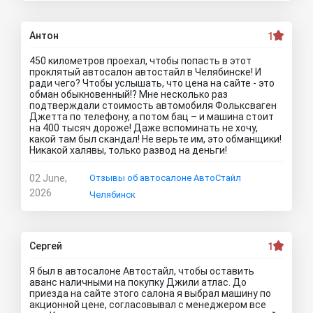
Антон
1
450 километров проехал, чтобы попасть в этот
проклятый автосалон автостайл в Челябинске! И
ради чего? Чтобы услышать, что цена на сайте - это
обман обыкновенный!? Мне несколько раз
подтверждали стоимость автомобиля Фольксваген
Джетта по телефону, а потом бац – и машина стоит
на 400 тысяч дороже! Даже вспоминать не хочу,
какой там был скандал! Не верьте им, это обманщики!
Никакой халявы, только развод на деньги!
02 June,
Отзывы об автосалоне АвтоСтайл
2026
Челябинск
Сергей
1
Я был в автосалоне Автостайл, чтобы оставить
аванс наличными на покупку Джили атлас. До
приезда на сайте этого салона я выбрал машину по
акционной цене, согласовывал с менеджером все