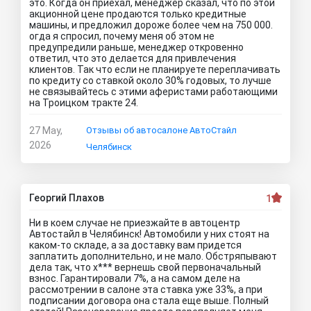
это. Когда он приехал, менеджер сказал, что по этой
акционной цене продаются только кредитные
машины, и предложил дороже более чем на 750 000.
огда я спросил, почему меня об этом не
предупредили раньше, менеджер откровенно
ответил, что это делается для привлечения
клиентов. Так что если не планируете переплачивать
по кредиту со ставкой около 30% годовых, то лучше
не связывайтесь с этими аферистами работающими
на Троицком тракте 24.
27 May,
Отзывы об автосалоне АвтоСтайл
2026
Челябинск
Георгий Плахов
1
Ни в коем случае не приезжайте в автоцентр
Автостайл в Челябинск! Автомобили у них стоят на
каком-то складе, а за доставку вам придется
заплатить дополнительно, и не мало. Обстряпывают
дела так, что х*** вернешь свой первоначальный
взнос. Гарантировали 7%, а на самом деле на
рассмотрении в салоне эта ставка уже 33%, а при
подписании договора она стала еще выше. Полный