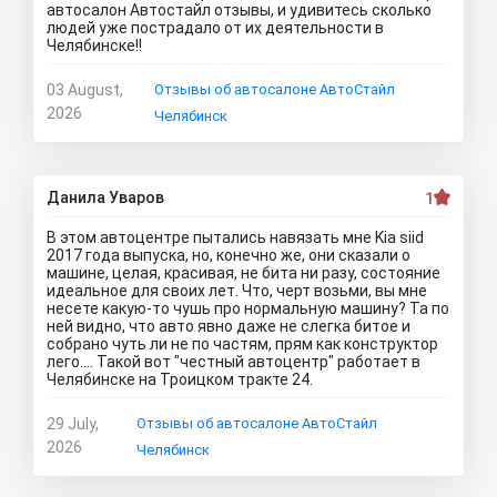
автосалон Автостайл отзывы, и удивитесь сколько
людей уже пострадало от их деятельности в
Челябинске!!
03 August,
Отзывы об автосалоне АвтоСтайл
2026
Челябинск
Данила Уваров
1
В этом автоцентре пытались навязать мне Kia siid
2017 года выпуска, но, конечно же, они сказали о
машине, целая, красивая, не бита ни разу, состояние
идеальное для своих лет. Что, черт возьми, вы мне
несете какую-то чушь про нормальную машину? Та по
ней видно, что авто явно даже не слегка битое и
собрано чуть ли не по частям, прям как конструктор
лего.... Такой вот "честный автоцентр" работает в
Челябинске на Троицком тракте 24.
29 July,
Отзывы об автосалоне АвтоСтайл
2026
Челябинск