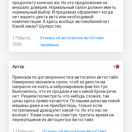
предоплату конечно же. Но это предложение не
внушало доверия. Нормальный салон должен иметь
нормальный выбор. И предзаказ оформляют когда
нет вашего цвета авто или необходимой
комплектации. А здесь вообще автомобилей нет.
Какой заказ? Шулерство.
17 March,
Отзывы об автосалоне АвтоСтайл
2026
Челябинск
Артур
1
Приехали по договоренности в автосалон автостайл.
Намеренно звонили в салон, чтоб за двести км
напрасно не ехать и забронировали фав бестун.
Выяснилось, что её продали и ни о какой брони речи
нет. Решили посмотреть что-нибудь схожее, так
цены здесь прямо кусаются. По нашим деньгам новой
машины даже и не приобретешь, только если
потрепанный драндулет какой-то. Но это нас не
волнует. Я вам очень не советую тратить время на
перекупщиков из автоцентра Автостайл.
17 February,
Отзывы об автосалоне АвтоСтайл