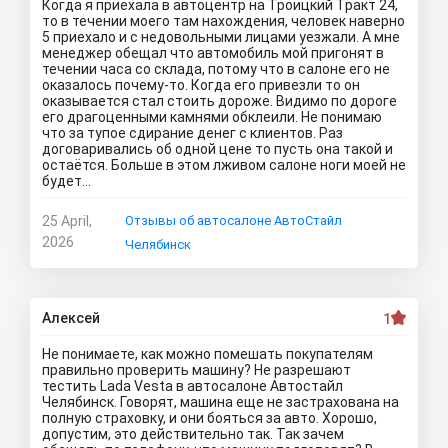
Когда я приехала в автоцентр на Троицкий Тракт 24,
то в течении моего там нахождения, человек наверно
5 приехало и с недовольными лицами уезжали. А мне
менеджер обещал что автомобиль мой пригонят в
течении часа со склада, потому что в салоне его не
оказалось почему-то. Когда его привезли то он
оказывается стал стоить дороже. Видимо по дороге
его драгоценными камнями обклеили. Не понимаю
что за тупое сдирание денег с клиентов. Раз
договаривались об одной цене то пусть она такой и
остаётся. Больше в этом лживом салоне ноги моей не
будет…
25 April,
Отзывы об автосалоне АвтоСтайл
2026
Челябинск
Алексей
1
Не понимаете, как можно помешать покупателям
правильно проверить машину? Не разрешают
тестить Lada Vesta в автосалоне Автостайл
Челябинск. Говорят, машина еще не застрахована на
полную страховку, и они бояться за авто. Хорошо,
допустим, это действительно так. Так зачем