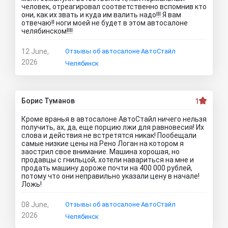
человек, отреагировал соответственно вспомнив кто
они, как их звать и куда им валить надо!!! Я вам
отвечаю!! ноги моей не будет в этом автосалоне
челябинском!!!!
12 June,
Отзывы об автосалоне АвтоСтайл
2026
Челябинск
Борис Туманов
1
Кроме вранья в автосалоне АвтоСтайл ничего нельзя
получить, ах, да, еще порцию лжи для равновесия! Их
слова и действия не встретятся никак! Пообещали
самые низкие цены на Рено Логан на котором я
заострил свое внимание. Машина хорошая, но
продавцы с гнильцой, хотели навариться на мне и
продать машину дороже почти на 400 000 рублей,
потому что они неправильно указали цену в начале!
Ложь!
08 June,
Отзывы об автосалоне АвтоСтайл
2026
Челябинск