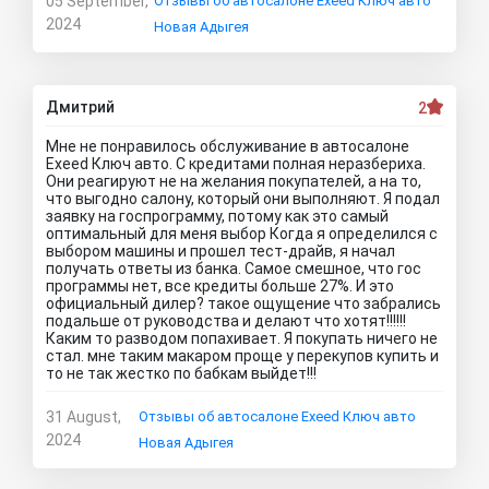
05 September,
Отзывы об автосалоне Exeed Ключ авто
2024
Новая Адыгея
Дмитрий
2
Мне не понравилось обслуживание в автосалоне
Exeed Ключ авто. С кредитами полная неразбериха.
Они реагируют не на желания покупателей, а на то,
что выгодно салону, который они выполняют. Я подал
заявку на госпрограмму, потому как это самый
оптимальный для меня выбор Когда я определился с
выбором машины и прошел тест-драйв, я начал
получать ответы из банка. Самое смешное, что гос
программы нет, все кредиты больше 27%. И это
официальный дилер? такое ощущение что забрались
подальше от руководства и делают что хотят!!!!!!
Каким то разводом попахивает. Я покупать ничего не
стал. мне таким макаром проще у перекупов купить и
то не так жестко по бабкам выйдет!!!
31 August,
Отзывы об автосалоне Exeed Ключ авто
2024
Новая Адыгея