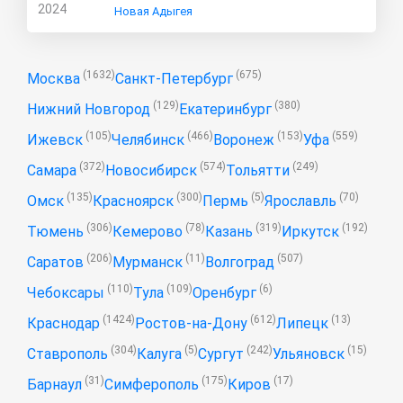
2024
Новая Адыгея
(1632)
(675)
Москва
Санкт-Петербург
(129)
(380)
Нижний Новгород
Екатеринбург
(105)
(466)
(153)
(559)
Ижевск
Челябинск
Воронеж
Уфа
(372)
(574)
(249)
Самара
Новосибирск
Тольятти
(135)
(300)
(5)
(70)
Омск
Красноярск
Пермь
Ярославль
(306)
(78)
(319)
(192)
Тюмень
Кемерово
Казань
Иркутск
(206)
(11)
(507)
Саратов
Мурманск
Волгоград
(110)
(109)
(6)
Чебоксары
Тула
Оренбург
(1424)
(612)
(13)
Краснодар
Ростов-на-Дону
Липецк
(304)
(5)
(242)
(15)
Ставрополь
Калуга
Сургут
Ульяновск
(31)
(175)
(17)
Барнаул
Симферополь
Киров