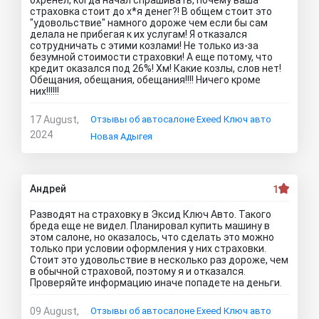
охренел, когда начал спрашивать, почему ваша
страховка стоит до х*я денег?! В общем стоит это
"удовольствие" намного дороже чем если бы сам
делала не прибегая к их услугам! Я отказался
сотрудничать с этими козлами! Не только из-за
безумной стоимости страховки! А еще потому, что
кредит оказался под 26%! Хм! Какие козлы, слов нет!
Обещания, обещания, обещания!!!! Ничего кроме
них!!!!!!
17 August,
Отзывы об автосалоне Exeed Ключ авто
2024
Новая Адыгея
Андрей
1
Разводят на страховку в Эксид Ключ Авто. Такого
бреда еще не видел. Планировал купить машину в
этом салоне, но оказалось, что сделать это можно
только при условии оформления у них страховки.
Стоит это удовольствие в несколько раз дороже, чем
в обычной страховой, поэтому я и отказался.
Проверяйте информацию иначе попадете на деньги.
09 August,
Отзывы об автосалоне Exeed Ключ авто