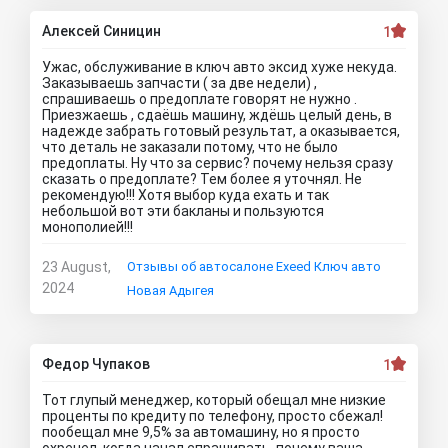
Алексей Синицин
1
Ужас, обслуживание в ключ авто эксид хуже некуда.
Заказываешь запчасти ( за две недели) ,
спрашиваешь о предоплате говорят не нужно .
Приезжаешь , сдаёшь машину, ждёшь целый день, в
надежде забрать готовый результат, а оказывается,
что деталь не заказали потому, что не было
предоплаты. Ну что за сервис? почему нельзя сразу
сказать о предоплате? Тем более я уточнял. Не
рекомендую!!! Хотя выбор куда ехать и так
небольшой вот эти бакланы и пользуются
монополией!!!
23 August,
Отзывы об автосалоне Exeed Ключ авто
2024
Новая Адыгея
Федор Чупаков
1
Тот глупый менеджер, который обещал мне низкие
проценты по кредиту по телефону, просто сбежал!
пообещал мне 9,5% за автомашину, но я просто