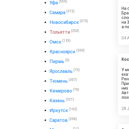
(559)
Уфа
На 
(372)
Самара
Бра
сло
(575)
Новосибирск
на 
а п
(250)
Тольятти
04 
(135)
Омск
(300)
Красноярск
Кос
(5)
Пермь
У м
(70)
Ярославль
еха
Рен
(307)
Тюмень
При
них
(78)
Кемерово
Авт
лох
(321)
Казань
28 J
(192)
Иркутск
(208)
Саратов
(11)