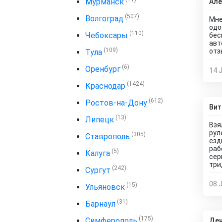
Мурманск
Але
(507)
Волгоград
Мне
одо
(110)
Чебоксары
бес
авт
(109)
отз
Тула
(6)
Оренбург
14 J
(1424)
Краснодар
(612)
Ростов-на-Дону
Вит
(13)
Липецк
Взя
рул
(305)
Ставрополь
езд
раб
(5)
Калуга
сер
три
(242)
Сургут
08 J
(15)
Ульяновск
(31)
Барнаул
(175)
Симферополь
Ден