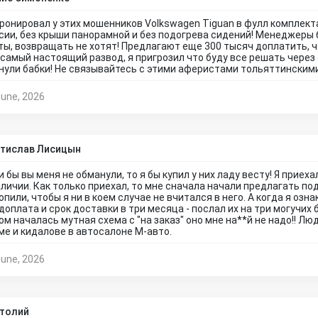
ронировал у этих мошенников Volkswagen Tiguan в фулл комплекта
сии, без крыши панорамной и без подогрева сидений! Менеджеры б
ты, возвращать не хотят! Предлагают еще 300 тысяч доплатить, ч
 самый настоящий развод, я пригрозил что буду все решать через
нули бабки! Не связывайтесь с этими аферистами тольяттинским
June, 2026
тислав Лисицын
и бы вы меня не обманули, то я бы купил у них ладу весту! Я приеха
аличии. Как только приехал, то мне сначала начали предлагать п
опили, чтобы я ни в коем случае не вчитался в него. А когда я озн
доплата и срок доставки в три месяца - послал их на три могучих 
ом началась мутная схема с "на заказ" оно мне на**й не надо!! Лю
ме и кидалове в автосалоне М-авто.
June, 2026
толий