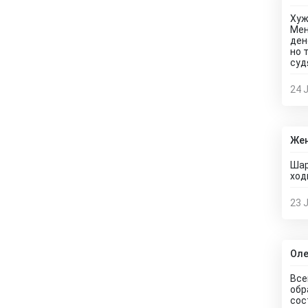
Хуж
Мен
ден
но 
суд
24 
Же
Шар
ход
23 
Оле
Все
обр
сос