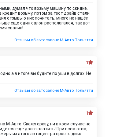
ными, думал что возьму машину по скидке.
 кредит возьму, потом за тест драйв стали
шил отзывы о них почитать, много не нашёл
аньше еще один салон располагался, так вот
емя свалил!
Отзывы об автосалоне М-Авто Тольятти
1
дно а в итоге вы будите по уши в долгах. Не
Отзывы об автосалоне М-Авто Тольятти
1
а М-Авто. Скажу сразу, ни в коем случае не
идётся ещё долго платить! При всём этом,
жеры из этого автоцентра просто дико