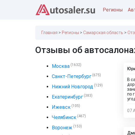
Регионы
Ав
Главная
Регионы
Самарская область
Отз
Отзывы об автосалона
(1632)
Москва
Юри
(675)
Санкт-Петербург
В с
дор
(129)
Нижний Новгород
зан
по 
(383)
Екатеринбург
уго
(105)
Ижевск
07 
(467)
Челябинск
(153)
Воронеж
Дми