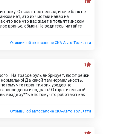
1
игналку! Отказаться нельзя, иначе банк не
анком нет, это их чистый навар на
Так что все что вас ждет в тольяттинском
ое вранье, обман. Не ведитесь, читайте
Отзывы об автосалоне СКА-Авто Тольятти
1
ого... На трассе руль вибрирует, люфт рейки
о нормально! Да какой там нормальность,
потому что гарантия эих уродов не
, главное деньги содрать! Отвратительный
ывы везде ху**ые потому что работают как
Отзывы об автосалоне СКА-Авто Тольятти
1