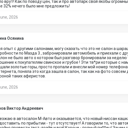
ло врут! Как по поводу цен, так и про автопарк свой якобы огромн
е 32% нечего было мне предложить!
June, 2026
ина Осянина
я опыт с другими салонами, могу сказать что это не салон а шара
робности по Мазда 3 , забронировали автомобиль и приехали с дру
алон не было авто о котором был разговор бронировали за неделю 
ошение к покупателям свинское и грубое ! Эти тв*ри которые с н
щали золотые горы, просто пропали и внесли мой номер телефона
нтернета, поняла это когда зашла в салон, так как на фото совсем
роной таких аферистов.
June, 2026
ов Виктор Андреевич
езжаю в автосалон М-Авто и оказывается, что новый ниссан каш
доставить по прибытии - тут отсутствует! А говорили то, что автом
койно провести тест-драйв и всё! Короче - полный пи**ец! Зачем с