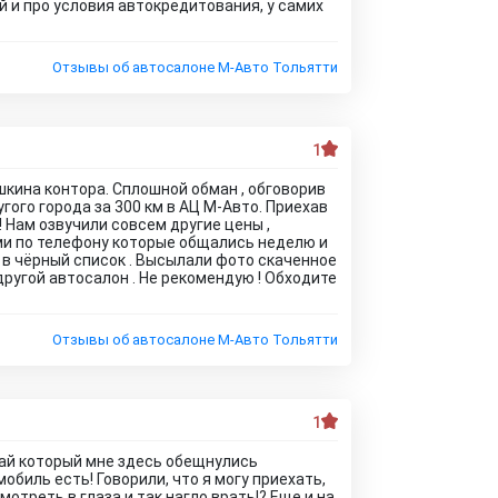
ый и про условия автокредитования, у самих
Отзывы об автосалоне М-Авто Тольятти
1
шкина контора. Сплошной обман , обговорив
гого города за 300 км в АЦ М-Авто. Приехав
! Нам озвучили совсем другие цены ,
ами по телефону которые общались неделю и
 в чёрный список . Высылали фото скаченное
 другой автосалон . Не рекомендую ! Обходите
Отзывы об автосалоне М-Авто Тольятти
1
кай который мне здесь обещнулись
обиль есть! Говорили, что я могу приехать,
мотреть в глаза и так нагло врать!? Еще и на