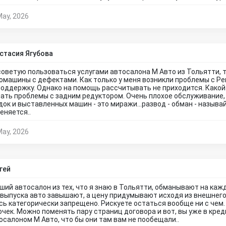
May, 2026
стасия Ягубова
советую пользоваться услугами автосалона М Авто из Тольятти, 
омашины с дефектами. Как только у меня возникли проблемы с Ре
поддержку. Однако на помощь рассчитывать не приходится. Како
ать проблемы с задним редуктором. Очень плохое обслуживание,
док и выставленных машин - это миражи...развод - обман - называй
еняется..
May, 2026
гей
ший автосалон из тех, что я знаю в Тольятти, обманывают на каж
 выпуска авто завышают, а цену придумывают исходя из внешнего
сь категорически запрещено. Рискуете остаться вообще ни с чем. 
очек. Можно поменять пару страниц договора и вот, вы уже в креди
осалоном М Авто, что бы они там вам не пообещали..