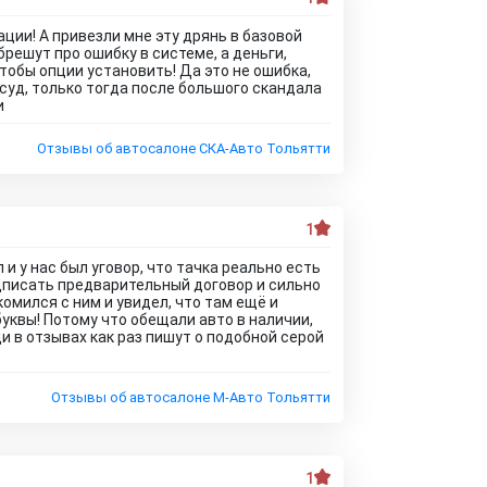
ции! А привезли мне эту дрянь в базовой
решут про ошибку в системе, а деньги,
тобы опции установить! Да это не ошибка,
 суд, только тогда после большого скандала
и
Отзывы об автосалоне СКА-Авто Тольятти
1
л и у нас был уговор, что тачка реально есть
одписать предварительный договор и сильно
акомился с ним и увидел, что там ещё и
буквы! Потому что обещали авто в наличии,
ди в отзывах как раз пишут о подобной серой
Отзывы об автосалоне М-Авто Тольятти
1