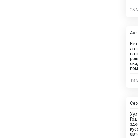
25 
Ана
Не 
авт
на 
реш
ски
пом
18 
Сер
Худ
Год
зде
кус
авт