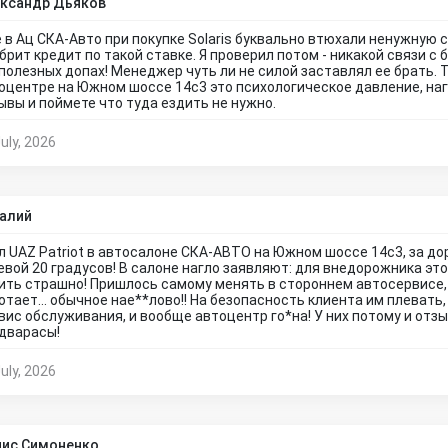
ксандр Дьяков
 в Ац СКА-Авто при покупке Solaris буквально втюхали ненужную с
брит кредит по такой ставке. Я проверил потом - никакой связи с б
полезных допах! Менеджер чуть ли не силой заставлял ее брать. 
оцентре на Южном шоссе 14с3 это психологическое давление, нагл
ывы и поймете что туда ездить не нужно.
uly, 2026
алий
л UAZ Patriot в автосалоне СКА-АВТО на Южном шоссе 14с3, за дор
евой 20 градусов! В салоне нагло заявляют: для внедорожника эт
ить страшно! Пришлось самому менять в стороннем автосервисе, 
отает... обычное нае**лово!! На безопасность клиента им плевать
вис обслуживания, и вообще автоцентр го*на! У них потому и отз
дварасы!
uly, 2026
ис Симоненко