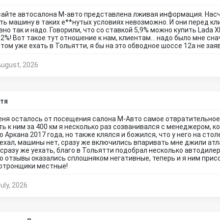
сайте автосалона М-авто представлена лживая информация. Нас
ть машину в таких е**нутых условиях невозможно. И они перед кл
вно так и надо. Говорили, что со ставкой 5,9% можно купить Lada
32%! Вот такое тут отношение к нам, клиентам... надо было мне сн
отом уже ехать в Тольятти, я бы на это обводное шоссе 12а не зая
August, 2026
тя
еня осталось от посещения салона М-Авто самое отвратительное 
ть к ним за 400 км я несколько раз созванивался с менеджером, к
о Аркана 2017 года, но также клялся и божился, что у него на сто
ехал, машины нет, сразу же включились впаривать мне джили атла
 сразу же уехать, благо в Тольятти подобрал несколько автодилеро
о отзывы оказались сплошняком негативные, теперь и я ним присо
отронщики местные!
uly, 2026