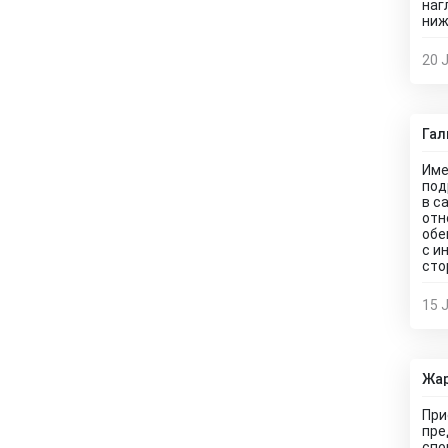
наг
ниж
20 
Гал
Име
под
в с
отн
обе
с и
сто
15 
Жар
При
пре
спо