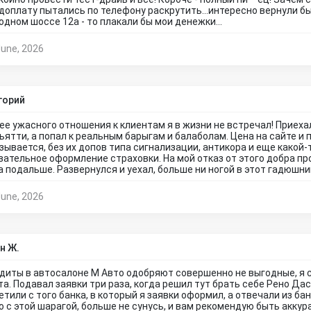
доплату пытались по телефону раскрутить...интересно вернули бы
одном шоссе 12а - то плакали бы мои денежки...
June, 2026
горий
ее ужасного отношения к клиентам я в жизни не встречал! Приехал
ьятти, а попал к реальным барыгам и балаболам. Цена на сайте и 
зывается, без их допов типа сигнализации, антикора и еще какой
зательное оформление страховки. На мой отказ от этого добра п
а подальше. Развернулся и уехал, больше ни ногой в этот гадюшн
June, 2026
н Ж.
диты в автосалоне М Авто одобряют совершенно не выгодные, я ск
та. Подавал заявки три раза, когда решил тут брать себе Рено Дас
етили с того банка, в который я заявки оформил, а отвечали из бан
о с этой шарагой, больше не сунусь, и вам рекомендую быть аккур