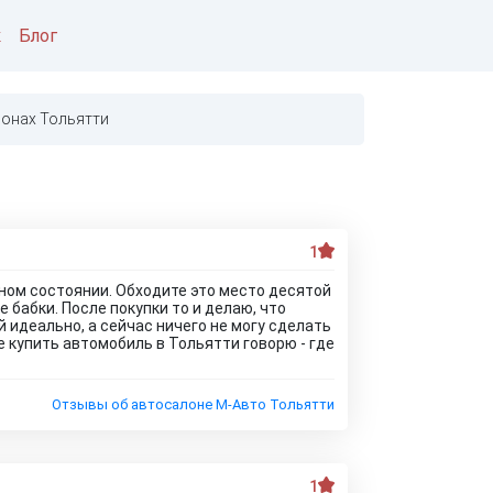
к
Блог
онах Тольятти
1
ном состоянии. Обходите это место десятой
 бабки. После покупки то и делаю, что
 идеально, а сейчас ничего не могу сделать
 купить автомобиль в Тольятти говорю - где
Отзывы об автосалоне М-Авто Тольятти
1