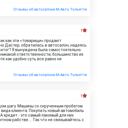
Отзывы об автосалоне М-Авто Тольятти
1
так как эти «товарищи» продают
но Дастер, обратилась в автосалон, надеясь
й итог? Я вынуждена была самостоятельно
 никакой ответственности, большинство их
те как удобно суть все равно не
Отзывы об автосалоне М-Авто Тольятти
1
дом шагу. Машины со скрученным пробегом.
 вида клиента. Покупать новый автомобиль
А кредит - это самый лакомый для них
тном рабстве.... Так что не связывайтесь с