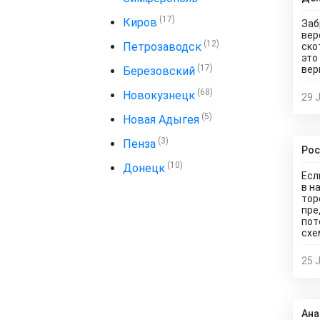
(17)
Киров
Заб
вер
(12)
Петрозаводск
ско
это
(17)
вер
Березовский
(68)
Новокузнецк
29 
(5)
Новая Адыгея
(3)
Пенза
Рос
(10)
Донецк
Есл
в н
тор
пре
пот
схе
25 
Ана