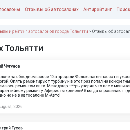
тосалоны
Отзывы об автосалонах
Антирейтинг
Поис
ывы и рейтинг автосалонов города Тольятти
Отзывы об автосал
х Тольятти
й Чугунов
алоне на обводном шоссе 12а продали Фольксваген пассат в ужас
огой. Опять ремонтируют турбину и в этот раз попал на конкретные
имаюсь ремонтом авто. Менеджер т**рь уверял что все с машиной
гарантийному ремонту. Аферисты хреновы! Я когда спрашивают где
дно но не в автосалоне М-Авто!
August, 2026
трий Гусев