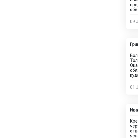
пре
обв
09 
Гри
Бол
Тол
Ока
обя
куд
01 
Ива
Кре
чер
отв
ясн