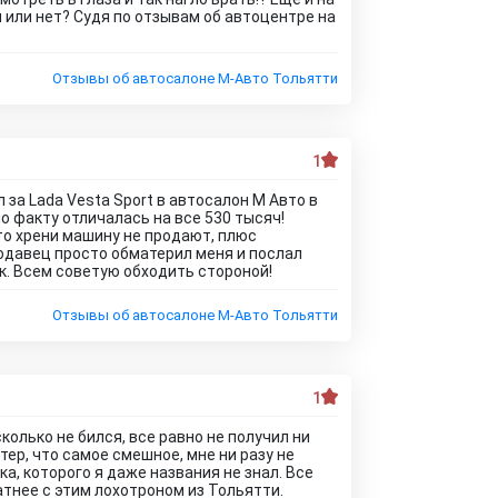
 или нет? Судя по отзывам об автоцентре на
Отзывы об автосалоне М-Авто Тольятти
1
 за Lada Vesta Sport в автосалон М Авто в
по факту отличалась на все 530 тысяч!
-то хрени машину не продают, плюс
родавец просто обматерил меня и послал
ик. Всем советую обходить стороной!
Отзывы об автосалоне М-Авто Тольятти
1
олько не бился, все равно не получил ни
тер, что самое смешное, мне ни разу не
ка, которого я даже названия не знал. Все
атнее с этим лохотроном из Тольятти.