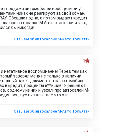
чет продажи автомобилей вообще молчу!
иентами никак не реагируют за свой обман,
 XRAY. Обещают одно, а потом выдают кредит
ачала про автосалон М Авто отзыв почитать,
вился бы никогда!
Отзывы об автосалоне М-Авто Тольятти
1
и негативное воспоминание! Перед тем как
оторый заверял меня не только в наличии
ле полный пакет документов на автомобиль .
с в кредит, проценты е**йшие!! Я решил от
в, к одному из них и уехал. про автосалон М-
единюсь, пусть знают все что это
Отзывы об автосалоне М-Авто Тольятти