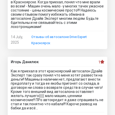
в Красноярске. Когда приехал, понял что мне врали
во всем! - Машин очень мало -у многих тачек ужасное
состояние - цены космические просто!!! Надеюсь
своим отзывом помогу избежать обмана в
автосалоне Драйв Эксперт многим людям. Будьте
бдительны и не связывайтесь с этими
лохотронщиками!
14 July,
Отзывы об автосалоне Drive Expert
2025
Красноярск
Игорь Данилюк
1
Как я приехал в этот красноярский автосалон Драйв
Эксперт так сразу понял что меня хотят развести на
деньги!! Машины в наличии нет, предлагают внести
предоплату и тогда ее якобы пригонят со склада, в
договоре ни слова о возврате средств в случае чего!
Кроме того внешний вид автосалона оставляет
желать лучшего(((( мало машин, ценники
космические!! ПРо автокредит я даже спрашивать не
стал и так понятно что кабала!!! Кароче развод на
бабки да и всё...