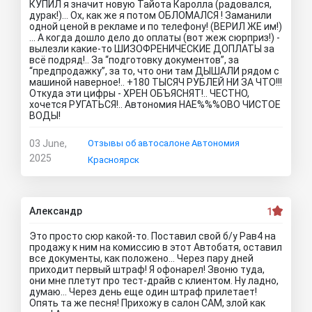
КУПИЛ я значит новую Тайота Каролла (радовался,
дурак!)… Ох, как же я потом ОБЛОМАЛСЯ ! Заманили
одной ценой в рекламе и по телефону! (ВЕРИЛ ЖЕ им!)
… А когда дошло дело до оплаты (вот жеж сюрприз!) -
вылезли какие-то ШИЗОФРЕНИЧЕСКИЕ ДОПЛАТЫ за
всё подряд!.. За “подготовку документов”, за
“предпродажку”, за то, что они там ДЫШАЛИ рядом с
машиной наверное!.. +180 ТЫСЯЧ РУБЛЕЙ НИ ЗА ЧТО!!!
Откуда эти цифры - ХРЕН ОБЪЯСНЯТ!.. ЧЕСТНО,
хочется РУГАТЬСЯ!.. Автономия НАЕ%%%ОВО ЧИСТОЕ
ВОДЫ!
03 June,
Отзывы об автосалоне Автономия
2025
Красноярск
Александр
1
Это просто сюр какой-то. Поставил свой б/у Рав4 на
продажу к ним на комиссию в этот Автобатя, оставил
все документы, как положено… Через пару дней
приходит первый штраф! Я офонарел! Звоню туда,
они мне плетут про тест-драйв с клиентом. Ну ладно,
думаю… Через день еще один штраф прилетает!
Опять та же песня! Прихожу в салон САМ, злой как