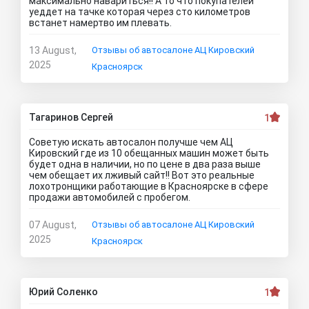
максимально навариться!! А то что покупателей
уеддет на тачке которая через сто километров
встанет намертво им плевать.
13 August,
Отзывы об автосалоне АЦ Кировский
2025
Красноярск
Тагаринов Сергей
1
Советую искать автосалон получше чем АЦ
Кировский где из 10 обещанных машин может быть
будет одна в наличии, но по цене в два раза выше
чем обещает их лживый сайт!! Вот это реальные
лохотронщики работающие в Красноярске в сфере
продажи автомобилей с пробегом.
07 August,
Отзывы об автосалоне АЦ Кировский
2025
Красноярск
Юрий Соленко
1