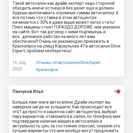
Такой автосалон как драйв эксперт надо стороной
обходить иначе остнешся без денег еще и должен
будешь выплачивать огромные суммы автосалону. А
все потому что ставка в этом автоцентре
начинается с 30% и даже выше может легко стать!
Плюс машины стоят ГОРАЗДО ДОРОЖЕ чем указанно
на сайте. Вот так договор с ними подпишешь и
все...денежное рабство на много лет вам
обеспечено!! Очень не рекомендую приезжать в
Красноярск на улицу Караульная 47 в автосалон Drive
Expert, проблем необеретесь!
16 July,
Отзывы об автосалоне Drive Expert
2025
Красноярск
Панчуков Илья
1
Больше лжи чем в автосалоне Драйв эксперт вы
наверное нигде не услышите. Как происходит все
это? да просто я зашел на сайт автоцентра, выбрал
пару вариантов, отзвонился в салон, по телефону мне
подтвердили наличие машин в автосалоне и
актуальность цен, за состояние спросил, сказали это
лучшие варианты что мне вообще могут предложить