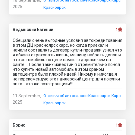
18 September,
Отзывы об автосалоне Красноярск Карс
2025
Красноярск
Ведынский Евгений
1
Обещали очень выгодные условия автокредитования
в этом ДЦ красноярск карс, но когда приехал и
начали составлять договор купли-продажи узнал что
я обязан страховать жизнь, машину, набрать допов и
что автомобиль по цене намного дороже чем на
сайте.... После таких известий я стремительно понял
что купить новый автомобиль в этом сраном
автоцентре было плохой идеей. Никому и никогда я
не порекомендую этот дилерский центр для покупки
авто... это же лохотронщики!!!
11 September,
Отзывы об автосалоне Красноярск Карс
2025
Красноярск
Борис
1