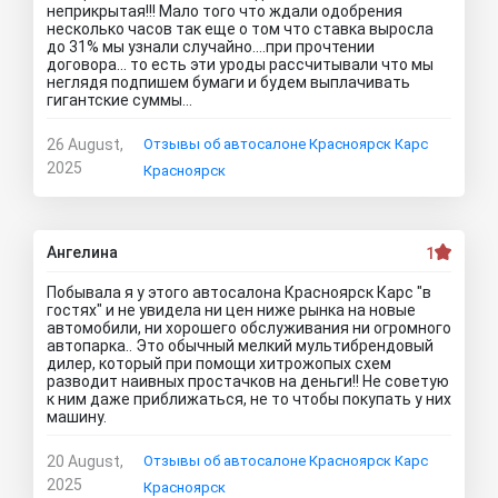
неприкрытая!!! Мало того что ждали одобрения
несколько часов так еще о том что ставка выросла
до 31% мы узнали случайно....при прочтении
договора... то есть эти уроды рассчитывали что мы
неглядя подпишем бумаги и будем выплачивать
гигантские суммы...
26 August,
Отзывы об автосалоне Красноярск Карс
2025
Красноярск
Ангелина
1
Побывала я у этого автосалона Красноярск Карс "в
гостях" и не увидела ни цен ниже рынка на новые
автомобили, ни хорошего обслуживания ни огромного
автопарка.. Это обычный мелкий мультибрендовый
дилер, который при помощи хитрожопых схем
разводит наивных простачков на деньги!! Не советую
к ним даже приближаться, не то чтобы покупать у них
машину.
20 August,
Отзывы об автосалоне Красноярск Карс
2025
Красноярск