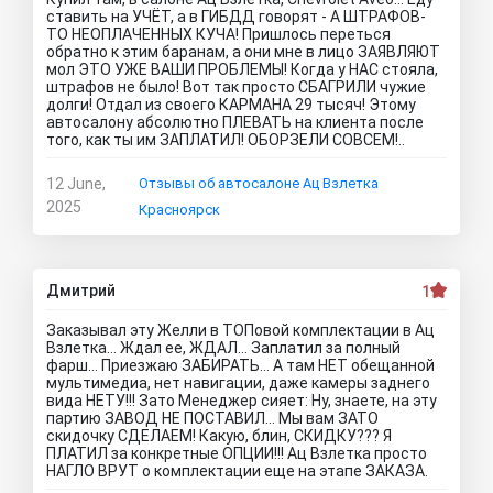
ставить на УЧЁТ, а в ГИБДД говорят - А ШТРАФОВ-
ТО НЕОПЛАЧЕННЫХ КУЧА! Пришлось переться
обратно к этим баранам, а они мне в лицо ЗАЯВЛЯЮТ
мол ЭТО УЖЕ ВАШИ ПРОБЛЕМЫ! Когда у НАС стояла,
штрафов не было! Вот так просто СБАГРИЛИ чужие
долги! Отдал из своего КАРМАНА 29 тысяч! Этому
автосалону абсолютно ПЛЕВАТЬ на клиента после
того, как ты им ЗАПЛАТИЛ! ОБОРЗЕЛИ СОВСЕМ!..
12 June,
Отзывы об автосалоне Ац Взлетка
2025
Красноярск
Дмитрий
1
Заказывал эту Желли в ТОПовой комплектации в Ац
Взлетка… Ждал ее, ЖДАЛ… Заплатил за полный
фарш… Приезжаю ЗАБИРАТЬ… А там НЕТ обещанной
мультимедиа, нет навигации, даже камеры заднего
вида НЕТУ!!! Зато Менеджер сияет: Ну, знаете, на эту
партию ЗАВОД НЕ ПОСТАВИЛ… Мы вам ЗАТО
скидочку СДЕЛАЕМ! Какую, блин, СКИДКУ??? Я
ПЛАТИЛ за конкретные ОПЦИИ!!! Ац Взлетка просто
НАГЛО ВРУТ о комплектации еще на этапе ЗАКАЗА.