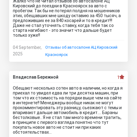
Жалко что не читал отзывов об автосалоне АЦ
Кировский до поездки в Красноярск за авто с
пробегом. Так бы не потерял полдня на мошенников
этих, обещавших мне шкоду октавию за 450 тысяч, а
предложивших ее за 840 косарей и то в кредит!!!
Даже не стал уточнять ставку, когда тебя так со
старта нагибают - это значит что дальше будет
только хуже!!
04 September,
Отзывы об автосалоне АЦ Кировский
2025
Красноярск
Владислав Бережной
1
Обещают несколько сотен авто в наличии, но когда я
приехал то увидел едва ли три десятка машин, при
том что их стоимость на порядки выше чем на сайте
в интернете!! Менеджеры вообще никак не могут
прокомментировать эту разницу, сьезжают с темы и
впаривают дальше автомобиль в кредит.... Бараны
бестолковые.. Я не стал там много времени тратить,
в принципе с первого взгляда понятно что тут
покупать новое авто не стоит ни при каких
обстоятельствах...