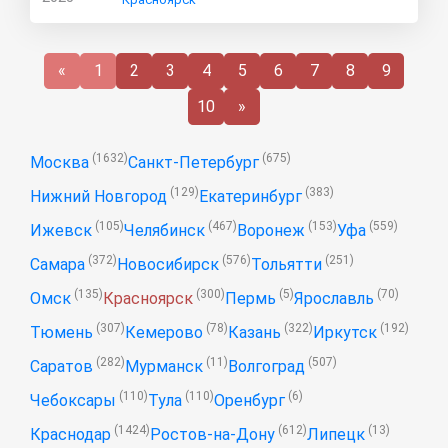
«
1
2
3
4
5
6
7
8
9
10
»
(1632)
(675)
Москва
Санкт-Петербург
(129)
(383)
Нижний Новгород
Екатеринбург
(105)
(467)
(153)
(559)
Ижевск
Челябинск
Воронеж
Уфа
(372)
(576)
(251)
Самара
Новосибирск
Тольятти
(135)
(300)
(5)
(70)
Омск
Красноярск
Пермь
Ярославль
(307)
(78)
(322)
(192)
Тюмень
Кемерово
Казань
Иркутск
(282)
(11)
(507)
Саратов
Мурманск
Волгоград
(110)
(110)
(6)
Чебоксары
Тула
Оренбург
(1424)
(612)
(13)
Краснодар
Ростов-на-Дону
Липецк