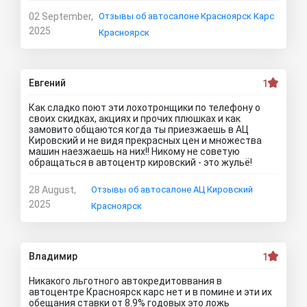
02 September,
Отзывы об автосалоне Красноярск Карс
2025
Красноярск
Евгений
1
Как сладко поют эти лохотронщики по телефону о
своих скидках, акциях и прочих плюшках и как
замовито общаются когда ты приезжаешь в АЦ
Кировский и не видя прекрасных цен и множества
машин наезжаешь на них!! Никому не советую
обращаться в автоцентр кировский - это жульё!
28 August,
Отзывы об автосалоне АЦ Кировский
2025
Красноярск
Владимир
1
Никакого льготного автокредитоввания в
автоцентре Красноярск карс нет и в помине и эти их
обещания ставки от 8.9% годовых это ложь