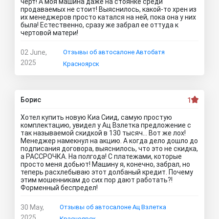
черт! А моя машина даже на стоянке среди
продаваемых не стоит! Выяснилось, какой-то хрен из
их менеджеров просто катался на ней, пока она у них
была! Естественно, сразу же забрал ее оттуда к
чертовой матери!
02 June,
Отзывы об автосалоне Автобатя
2025
Красноярск
Борис
1
Хотел купить новую Киа Сиид, самую простую
комплектацию, увидел у Ац Взлетка предложение с
так называемой скидкой в 130 тысяч… Вот же лох!
Менеджер намекнул на акцию. А когда дело дошло до
подписания договора, выяснилось, что это не скидка,
а РАССРОЧКА. На полгода! С платежами, которые
просто меня добьют! Машину я, конечно, забрал, но
теперь расхлебываю этот долбаный кредит. Почему
этим мошенникам до сих пор дают работать?!
Форменный беспредел!
30 May,
Отзывы об автосалоне Ац Взлетка
2025
Красноярск