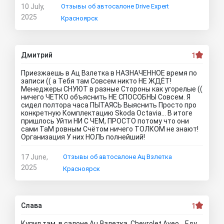
10 July,
Отзывы об автосалоне Drive Expert
2025
Красноярск
Дмитрий
1
Приезжаешь в Ац Взлетка в НАЗНАЧЕННОЕ время по
записи (( а Тебя там Совсем никто НЕ ЖДЁТ!
Менеджеры СНУЮТ в разные Стороны как угорелые ((
ничего ЧЕТКО объяснить НЕ СПОСОБНЫ Совсем. Я
сидел полтора часа ПЫТАЯСЬ Выяснить Просто про
конкретную Комплектацию Skoda Octavia… В итоге
пришлось Уйти НИ С ЧЕМ, ПРОСТО потому что они
сами ТаМ ровным Счётом ничего ТОЛКОМ не знают!
Организация У них НОЛЬ полнейший!
17 June,
Отзывы об автосалоне Ац Взлетка
2025
Красноярск
Слава
1
Купил там, в салоне Ац Взлетка, Chevrolet Aveo… Еду