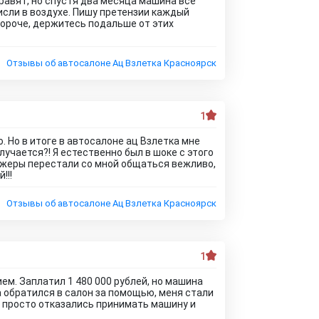
правят, но спустя два месяца машина все
висли в воздухе. Пишу претензии каждый
 Короче, держитесь подальше от этих
Отзывы об автосалоне Ац Взлетка Красноярск
1
. Но в итоге в автосалоне ац Взлетка мне
учается?! Я естественно был в шоке с этого
неджеры перестали со мной общаться вежливо,
!!!
Отзывы об автосалоне Ац Взлетка Красноярск
1
м. Заплатил 1 480 000 рублей, но машина
а обратился в салон за помощью, меня стали
м просто отказались принимать машину и