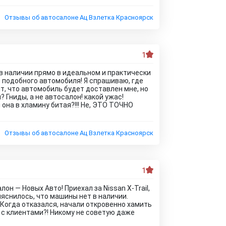
Отзывы об автосалоне Ац Взлетка Красноярск
1
 в наличии прямо в идеальном и практически
о подобного автомобиля! Я спрашиваю, где
т, что автомобиль будет доставлен мне, но
 Гниды, а не автосалон! какой ужас!
 она в хламину битая?!!! Не, ЭТО ТОЧНО
Отзывы об автосалоне Ац Взлетка Красноярск
1
лон — Новых Авто! Приехал за Nissan X-Trail,
яснилось, что машины нет в наличии.
Когда отказался, начали откровенно хамить
я с клиентами?! Никому не советую даже