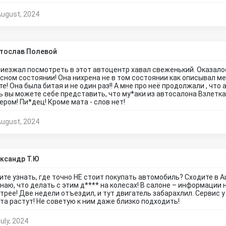
August, 2024
тослав Полевой
риезжал посмотреть в этот автоцентр хавал свеженький. Оказалось
сном состоянии! Она нихрена не в том состоянии как описывал ме
те! Она была битая и не один раз!! А мне про неё продолжали , ч
ь вы можете себе представить, что му*аки из автосалона Взлет
ером! Пи*дец! Кроме мата - слов нет!
August, 2024
ксандр Т.Ю
ите узнать, где точно НЕ стоит покупать автомобиль? Сходите в Ац
знаю, что делать с этим д**** на колесах! В салоне – информации
трее! Две недели отъездил, и тут двигатель забарахлил. Сервис у 
та растут! Не советую к ним даже близко подходить!
uly, 2024