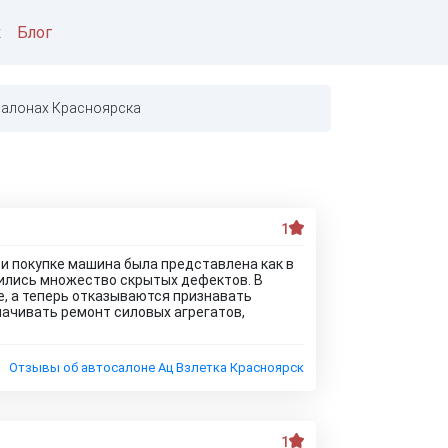
к
Блог
салонах Красноярска
1
ри покупке машина была представлена как в
жились множество скрытых дефектов. В
е, а теперь отказываются признавать
лачивать ремонт силовых агрегатов,
Отзывы об автосалоне Ац Взлетка Красноярск
1