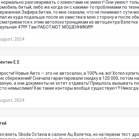
 нормально разговаривать с клиентами не умеют! Они умеют тольк
омобиль битый, либо же когда он с какими-то проблемами по техни
ержанная Зафира битая, то мне сказали, что не понимают сути моих
лал их куда подальше после их хамства в мою сторону и после об
сматривается к этим автолохотронщикам из автоцентра Взлетка
аульная 47!!!!! Там РАБОТАЮТ МОШЕННИКИ!!!!
August, 2024
ентин Е.Е
 ярости! Новые Авто — это не автосалон, а 100% на..во! Хотел купить
их сбережений! Сначала гарантировали скидку в 120 000, потом н
азную, а они документы не хотят отдавать! Пришлось вызывать по
сто немыслимо! Как такие конторы вообще существуют?! Никогда
August, 2024
гей
ел взять Skoda Octavia в салоне Ац Взлетка, но на первом тест-д