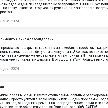
лал вид, что это нормально. Ужасное отношение! Сказали, что ис
но не едет, а деньги назад никто не возвращает. 1 000 000 руб по
ь, но толку никакого. Это русская рулетка, а не автосалон! Позор!
ристов!
August, 2024
сименко Денис Александрович
 предлагают оформить кредит на автомобиль с пробегом - киа рио
 попытались продать битую таксишную тачку! Вот как же такое пол
ндулета и конечно же не стал ничего там покупать!!!!. Тогда ме
ачали мне тут хамить и дерзить! В эту шобла-е*лу я больше ни ногой
August, 2024
ис
упка Honda CR-V в Ац Взлетке стала самым большим разочарование
залась просто убитой в зюзю, куда ни плюнь одни проблемы! Когд
ить за нос, откладывая ремонт на неопределенное время, а пото
рыли все свои обязательства. Ац Взлетка - это 100% АФЕРА!!