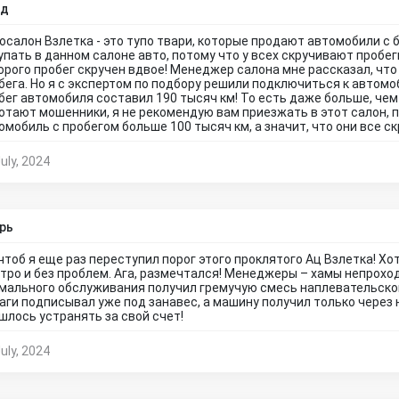
ад
осалон Взлетка - это тупо твари, которые продают автомобили с 
упать в данном салоне авто, потому что у всех скручивают пробег
орого пробег скручен вдвое! Менеджер салона мне рассказал, что
бега. Но я с экспертом по подбору решили подключиться к автом
бег автомобиля составил 190 тысяч км! То есть даже больше, чем 
отают мошенники, я не рекомендую вам приезжать в этот салон, 
омобиль с пробегом больше 100 тысяч км, а значит, что они все ск
uly, 2024
рь
чтоб я еще раз переступил порог этого проклятого Ац Взлетка! Хо
тро и без проблем. Ага, размечтался! Менеджеры – хамы непрохо
мального обслуживания получил гремучую смесь наплевательског
аги подписывал уже под занавес, а машину получил только через н
шлось устранять за свой счет!
uly, 2024