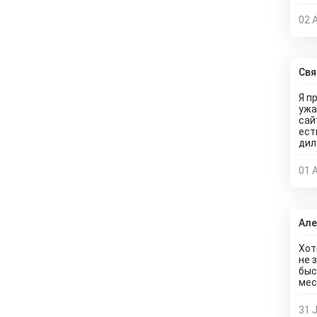
02 
Свя
Я п
ужа
сай
ест
дил
01 
Але
Хот
не 
быс
мес
31 J