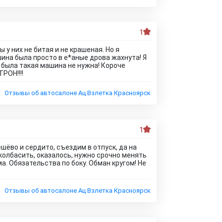
1
 у них не битая и не крашеная. Но я
ашина была просто в е*аные дрова жахнута! Я
 была такая машина не нужна! Короче
РОН!!!!
Отзывы об автосалоне Ац Взлетка Красноярск
1
шёво и сердито, съездим в отпуск, да на
колбасить, оказалось, нужно срочно менять
а. Обязательства по боку. Обман кругом! Не
Отзывы об автосалоне Ац Взлетка Красноярск