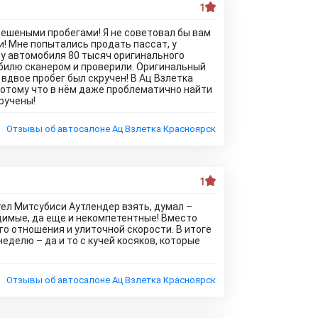
1
бешеными пробегами! Я не советовал бы вам
и! Мне попытались продать пассат, у
 у автомобиля 80 тысяч оригинального
обилю сканером и проверили. Оригинальный
вдвое пробег был скручен! В Ац Взлетка
потому что в нём даже проблематично найти
ручены!
Отзывы об автосалоне Ац Взлетка Красноярск
1
тел Митсубиси Аутлендер взять, думал –
димые, да еще и некомпетентные! Вместо
о отношения и улиточной скорости. В итоге
еделю – да и то с кучей косяков, которые
Отзывы об автосалоне Ац Взлетка Красноярск