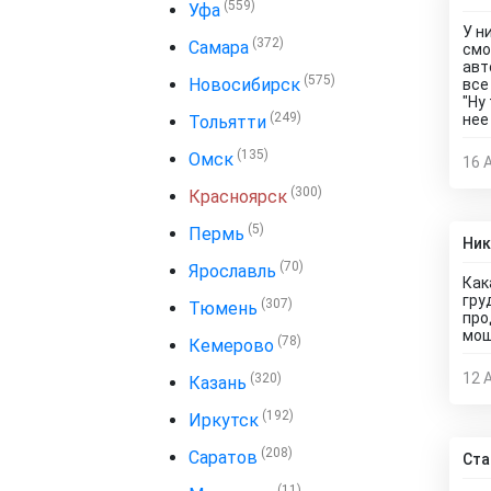
(559)
Уфа
У н
(372)
Самара
смо
авт
(575)
Новосибирск
все
"Ну
(249)
нее
Тольятти
(135)
Омск
16 
(300)
Красноярск
(5)
Пермь
Ник
(70)
Ярославль
Как
гру
(307)
Тюмень
про
мош
(78)
Кемерово
12 
(320)
Казань
(192)
Иркутск
(208)
Саратов
Ста
(11)