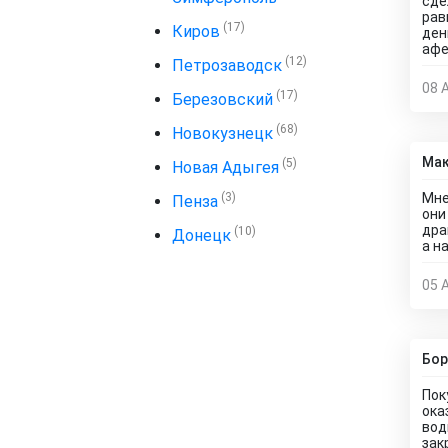
сде
рав
(17)
Киров
ден
афе
(12)
Петрозаводск
08 
(17)
Березовский
(68)
Новокузнецк
Мак
(5)
Новая Адыгея
(3)
Мне
Пенза
они
дра
(10)
Донецк
а н
05 
Бор
Пок
ока
вод
зак