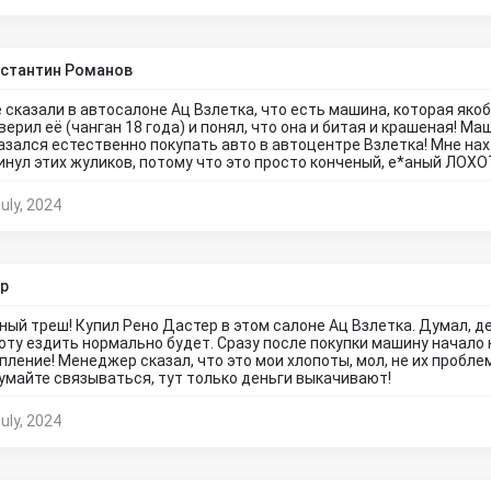
стантин Романов
 сказали в автосалоне Ац Взлетка, что есть машина, которая якобы
верил её (чанган 18 года) и понял, что она и битая и крашеная! М
азался естественно покупать авто в автоцентре Взлетка! Мне нах
инул этих жуликов, потому что это просто конченый, е*аный ЛОХОТ
uly, 2024
р
ный треш! Купил Рено Дастер в этом салоне Ац Взлетка. Думал, де
оту ездить нормально будет. Сразу после покупки машину начало 
пление! Менеджер сказал, что это мои хлопоты, мол, не их проблем
умайте связываться, тут только деньги выкачивают!
uly, 2024