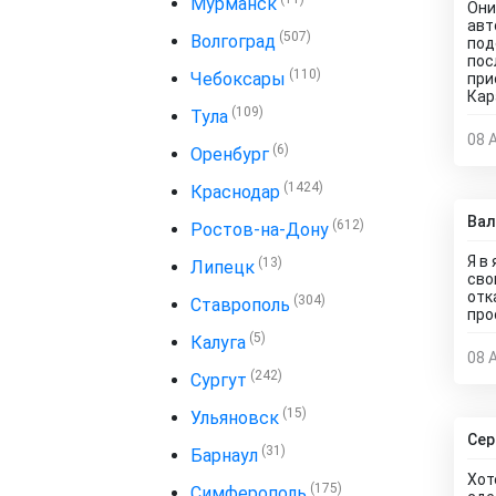
Мурманск
Они
авт
(507)
Волгоград
под
пос
(110)
Чебоксары
при
Кар
(109)
Тула
08 
(6)
Оренбург
(1424)
Краснодар
Вал
(612)
Ростов-на-Дону
Я в
(13)
Липецк
сво
отк
(304)
Ставрополь
про
(5)
Калуга
08 
(242)
Сургут
(15)
Ульяновск
Сер
(31)
Барнаул
Хот
(175)
Симферополь