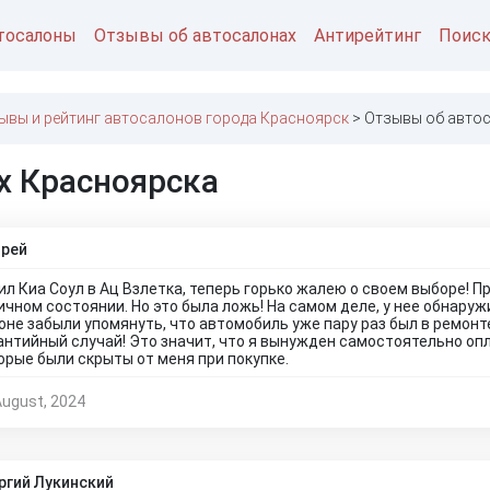
тосалоны
Отзывы об автосалонах
Антирейтинг
Поис
ывы и рейтинг автосалонов города Красноярск
Отзывы об авто
х Красноярска
рей
ил Киа Соул в Ац Взлетка, теперь горько жалею о своем выборе! П
ичном состоянии. Но это была ложь! На самом деле, у нее обнару
оне забыли упомянуть, что автомобиль уже пару раз был в ремонт
антийный случай! Это значит, что я вынужден самостоятельно оп
орые были скрыты от меня при покупке.
August, 2024
ргий Лукинский