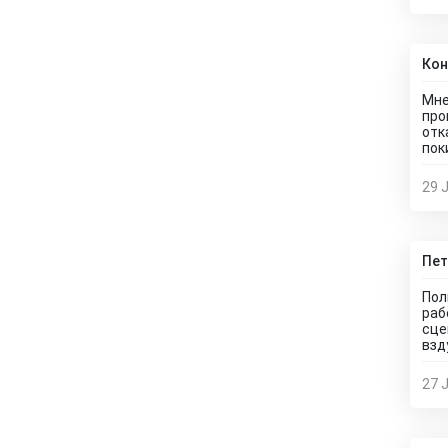
Кон
Мне
про
отк
пок
29 J
Пет
Пол
раб
сце
взд
27 J