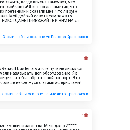
о хамить, когда клиент замечает, что
ческой части! Я вот когда заметил, что
 претензий и сказали мне, что я вру! Я
мана! Мой добрый совет всем тем кто
 - НИКОГДА НЕ ПРИЕЗЖАЙТЕ К НИМ НА ул.
Отзывы об автосалоне Ац Взлетка Красноярск
1
 Renault Duster, а в итоге чуть не лишился
ачали навязывать доп оборудование. Я в
лицию, чтобы забрать свой паспорт. Это
 больше не свяжусь с этими аферистами!
Отзывы об автосалоне Новые Авто Красноярск
1
райве машина заглохла. Менеджер И****