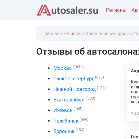
Регионы
Ав
Главная
Регионы
Красноярский край
Отз
Отзывы об автосалона
(1632)
Москва
Анд
(675)
Санкт-Петербург
Куп
отл
(129)
Нижний Новгород
сал
гар
(383)
Екатеринбург
кот
(105)
Ижевск
18 
(466)
Челябинск
(153)
Воронеж
Гео