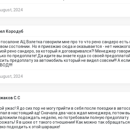
August, 2024
ел Кородуб
втосалоне АЦ Взлетка говорили мне про то что рено сандеро есть
овом состоянии.. Но я приезжаю сюда и оказывается - нет никаког
мой рено сандеро, за который я договаривался?! Менеджер говори
ько по предоплате! Да идите вы знаете куда со своей предоплатой?
сить предоплату за автомобиль который не видел совсем!!! А если
ВОД!!!!
August, 2024
жаков С.С
ой ужас! Я до сих пор не могу прийти в себя после поездки в автоса
опал в настоящий ад! Сначала два часа ждал менеджера, потом вы
дложили подождать неделю, но потребовали полную предоплату. 
грожать! Я в шоке от такого отношения! Как можно так обращатьс
зко подходить к этой шарашке!