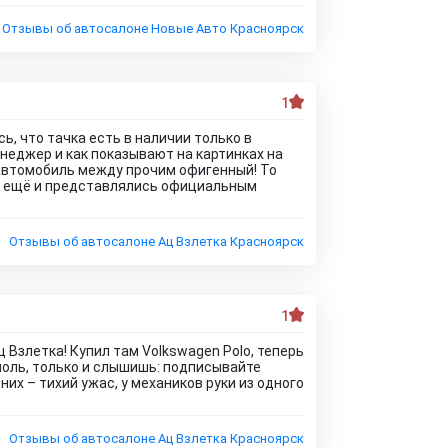
Отзывы об автосалоне Новые Авто Красноярск
1
, что тачка есть в наличии только в
неджер и как показывают на картинках на
то автомобиль между прочим офигенный! То
ка ещё и представлялись официальным
Отзывы об автосалоне Ац Взлетка Красноярск
1
 Взлетка! Купил там Volkswagen Polo, теперь
 ноль, только и слышишь: подписывайте
них – тихий ужас, у механиков руки из одного
Отзывы об автосалоне Ац Взлетка Красноярск