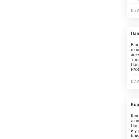
05 
Пав
В а
в н
же 
тол
Про
РАЗ
02 
Кор
Как
а п
Пре
и у
бли