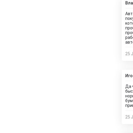
Вл
Авт
пок
кот
про
про
раб
авт
25 J
Иго
Да 
быс
нор
бум
при
25 J