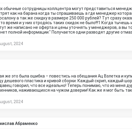
их обычные сотрудницы коллцентра могут представиться менедже
трят как на барана когда ты спрашиваешь а где менеджер котора
осалону а так же скидку в размере 250 000 рублей? Тут сразу ока
 то время и у них отродясь таких скидок не было!!!1 Когда тычешь
 тут же написано не оферта и цены уточнять у менеджеров, а вы т
 нет полной информации." Получается одни разводят другие отмазыв
August, 2024
ая же это была ошибка – повестись на обещания Ац Взлетка и купи
ду дешевого пластика и кривой сборки. Каждый скрип, каждый шоро
давец говорил, что все идеально! Теперь понимаю, что из меня дур
енников, наживающихся на чужом доверии! Как же я мог быть та
August, 2024
нислав Абраменко