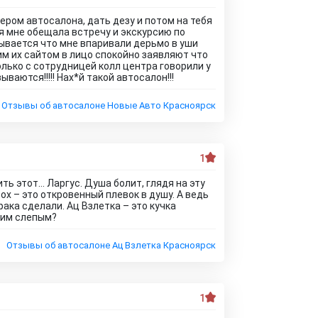
ром автосалона, дать дезу и потом на тебя
я мне обещала встречу и экскурсию по
зывается что мне впаривали дерьмо в уши
 им их сайтом в лицо спокойно заявляют что
олько с сотрудницей колл центра говорили у
аются!!!!! Нах*й такой автосалон!!!
Отзывы об автосалоне Новые Авто Красноярск
1
ть этот… Ларгус. Душа болит, глядя на эту
х – это откровенный плевок в душу. А ведь
ака сделали. Ац Взлетка – это кучка
ким слепым?
Отзывы об автосалоне Ац Взлетка Красноярск
1