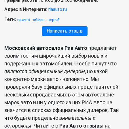
График работы:
с 9:00 до 21:00 ежедневно
Адрес в Интернете:
riaauto.ru
Теги:
ria avto
обман
серый
Написать отзыв
Московский автосалон Риа Авто
предлагает
своим гостям широчайший выбор новых и
подержанных автомобилей. О себе пишут что
являются официальным дилером
, но какой
конкретно марки авто - непонятно. Мы
проверяли базу официальных представителей
нескольких продаваемых в этом автосалоне
марок авто и ни у одного из них РИА Авто не
значится в списках официальных дилеров. Так
что будьте предельно
внимательны и
осторожны
. Читайте о
Риа Авто отзывы
на