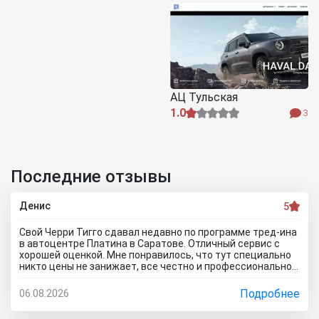
АЦ Тульская
1.0
3
Последние отзывы
Денис
5
Свой Черри Тигго сдавал недавно по программе тред-ина
в автоцентре Платина в Саратове. Отличный сервис с
хорошей оценкой. Мне понравилось, что тут специально
никто цены не занижает, все честно и профессионально.
Когда нашли все проблемы и неисправности, мне сразу
предложили подготовку провести тут в салоне. Для
Подробнее
06.08.2026
клиента это важно, самому возиться не надо. Сделали
все быстро и поставили нормальную цену. Теперь буду