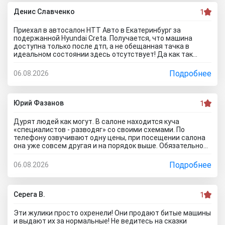
ждать , пока тачку продадут, не сомневаюсь , что быстро
справятся так как тут работают профессионалы.
Денис Славченко
1
Приехал в автосалон НТТ Авто в Екатеринбург за
подержанной Hyundai Creta. Получается, что машина
доступна только после дтп, а не обещанная тачка в
идеальном состоянии здесь отсутствует! Да как так
можно врать, я не понимаю! Сказали машина не битая,
почти не ездила! Я ушел из салона, потому что мне такой
Подробнее
06.08.2026
расклад не подходит. Битое авто я могу купить и с рук и
намного дешевле, чем тут... Сожаления только о
потерянном времени которого можно было избежать
если бы я почитал отзывы об автоцентре Нтт авто до
Юрий Фазанов
1
того как решусь на поездку к ним на ул. Селькоровская
82В.
Дурят людей как могут. В салоне находится куча
«специалистов - разводяг» со своими схемами. По
телефону озвучивают одну цены, при посещении салона
она уже совсем другая и на порядок выше. Обязательное
условие при покупке в кредит страхование жизни, каско и
соответственно цена на авто вырастет на приличную
Подробнее
06.08.2026
сумму. По телефону озвучивают каско якобы первый год в
подарок, а потом на ваше усмотрение и страхование
жизни не обязательно, если работа не связана с риском
для жизни. Автомобиль типо находится на складе.
Серега В.
1
Оформляйте, подписывайте договор, а потом вам
привезут его. Какой будет автомобиль? По отзывам об
Эти жулики просто охренели! Они продают битые машины
автосалоне Авиатор были случаи со скрученным
и выдают их за нормальные! Не ведитесь на сказки